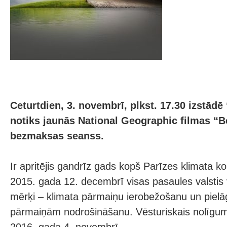
Ceturtdien, 3. novembrī, plkst. 17.30 izstādē
notiks jaunās National Geographic filmas “B
bezmaksas seanss.
Ir apritējis gandrīz gads kopš Parīzes klimata 
2015. gada 12. decembrī visas pasaules valstis 
mērķi – klimata pārmaiņu ierobežošanu un piel
pārmaiņām nodrošināšanu. Vēsturiskais nolīgum