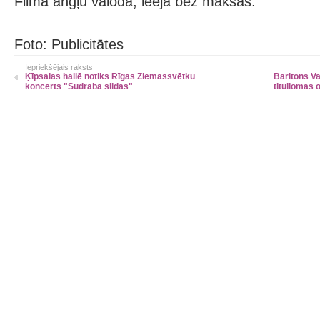
Filma angļu valodā, ieeja bez maksas.
Foto: Publicitātes
Iepriekšējais raksts
Ķīpsalas hallē notiks Rīgas Ziemassvētku
Baritons V
koncerts "Sudraba slidas"
titullomas 