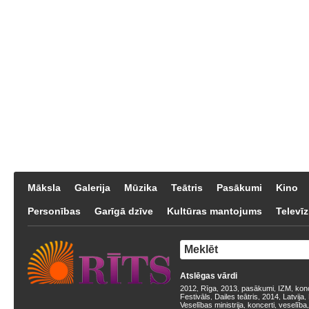
Māksla
Galerija
Mūzika
Teātris
Pasākumi
Kino
Personības
Garīgā dzīve
Kultūras mantojums
Televīz
Atslēgas vārdi
2012
Rīga
2013
pasākumi
IZM
kon
,
,
,
,
,
Festivāls
Dailes teātris
2014
Latvija
,
,
,
,
Veselības ministrija
koncerti
veselība
,
,