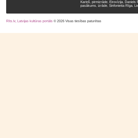
Kariņš
pirmizrāde
Eirovīzija
Daniels 
,
,
,
pasākums
izrāde
Sinfonietta Rīga
Li
,
,
,
Rīts.lv, Latvijas kultūras portāls
© 2026 Visas tiesības paturētas