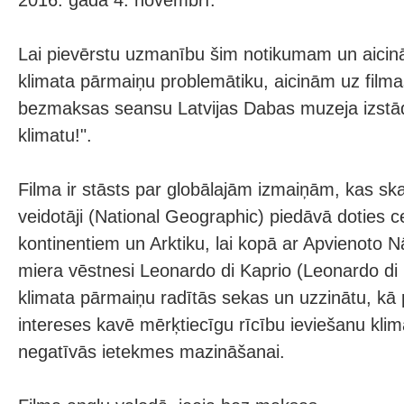
2016. gada 4. novembrī.
Lai pievērstu uzmanību šim notikumam un aicin
klimata pārmaiņu problemātiku, aicinām uz filma
bezmaksas seansu Latvijas Dabas muzeja izstā
klimatu!".
Filma ir stāsts par globālajām izmaiņām, kas sk
veidotāji (National Geographic) piedāvā doties 
kontinentiem un Arktiku, lai kopā ar Apvienoto N
miera vēstnesi Leonardo di Kaprio (Leonardo di 
klimata pārmaiņu radītās sekas un uzzinātu, kā 
intereses kavē mērķtiecīgu rīcību ieviešanu kli
negatīvās ietekmes mazināšanai.