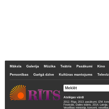
Māksla
Galerija
Mūzika
Teātris
Pasākumi
Kino
Personības
Garīgā dzīve
Kultūras mantojums
Televīz
Atslēgas vārdi
2012
Rīga
2013
pasākumi
IZM
kon
,
,
,
,
,
Festivāls
Dailes teātris
2014
Latvija
,
,
,
,
Veselības ministrija
koncerti
veselība
,
,