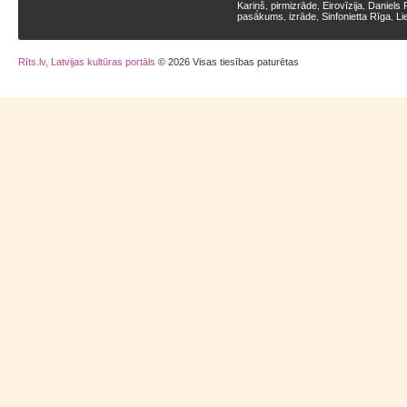
Kariņš
pirmizrāde
Eirovīzija
Daniels 
,
,
,
pasākums
izrāde
Sinfonietta Rīga
Li
,
,
,
Rīts.lv, Latvijas kultūras portāls
© 2026 Visas tiesības paturētas