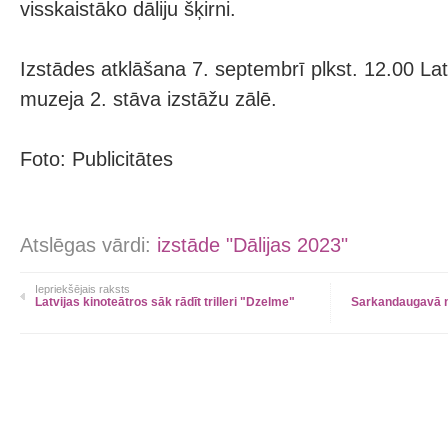
visskaistāko dāliju šķirni.
Izstādes atklāšana 7. septembrī plkst. 12.00 La
muzeja 2. stāva izstāžu zālē.
Foto: Publicitātes
Atslēgas vārdi:
izstāde "Dālijas 2023"
Iepriekšējais raksts
Latvijas kinoteātros sāk rādīt trilleri "Dzelme"
Sarkandaugavā no