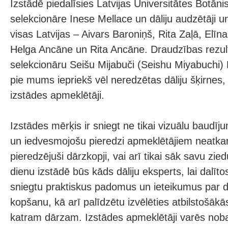
Izstādē piedalīsies Latvijas Universitātes Botāni
selekcionāre Inese Mellace un dāliju audzētāji u
visas Latvijas – Aivars Baroniņš, Rita Zaļā, Elīn
Helga Ancāne un Rita Ancāne. Draudzības rezul
selekcionāru Seišu Mijabuči (Seishu Miyabuchi) 
pie mums iepriekš vēl neredzētas dāliju šķirnes,
izstādes apmeklētāji.
Izstādes mērķis ir sniegt ne tikai vizuālu baudīju
un iedvesmojošu pieredzi apmeklētājiem neatkarīgi
pieredzējuši dārzkopji, vai arī tikai sāk savu zie
dienu izstādē būs kāds dāliju eksperts, lai dalīt
sniegtu praktiskus padomus un ieteikumus par d
kopšanu, kā arī palīdzētu izvēlēties atbilstošākās
katram dārzam. Izstādes apmeklētāji varēs nobal