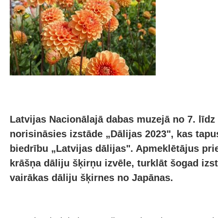
Latvijas Nacionālajā dabas muzejā no 7. līd
norisināsies izstāde „Dālijas 2023", kas tapu
biedrību „Latvijas dālijas". Apmeklētājus pr
krāšņa dāliju šķirņu izvēle, turklāt šogad izs
vairākas dāliju šķirnes no Japānas.