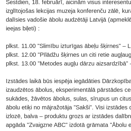
Sestdien, 18. februārī, aicinām visus interesent
izglītojošas lekcijas muzeja konferenču zālē, kur
dalīsies vadošie ābolu audzētāji Latvijā (apmekl
ieejas biļeti) :
plkst. 11.00 "Slimību izturīgas ābeļu šķirnes" – L
plkst. 12.00 "Pīlādžu šķirnes un citi retie augļau
plkst. 13.00 "Metodes augļu dārzu aizsardzībā" –
Izstādes laikā būs iespēja iegādāties Dārzkopība
izaudzētos ābolus, eksperimentālā pārstādes c
sukādes, žāvētos ābolus, sulas, sīrupus un citus
ābolu etiķi no mājražotāja "Sakši". Visi izstādes 
izlozē, balva – produktu grozs ar izstādes dalīb
apgāda "Zvaigzne ABC" izdotā grāmata "Ābolu et