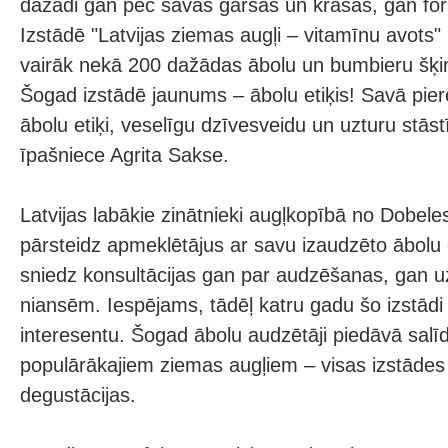
dažādi gan pēc savas garšas un krāsas, gan for
Izstādē "Latvijas ziemas augļi – vitamīnu avots
vairāk nekā 200 dažādas ābolu un bumbieru šķirne
Šogad izstādē jaunums – ābolu etiķis! Savā pier
ābolu etiķi, veselīgu dzīvesveidu un uzturu stāst
īpašniece Agrita Sakse.
Latvijas labākie zinātnieki augļkopībā no Dobele
pārsteidz apmeklētājus ar savu izaudzēto ābolu
sniedz konsultācijas gan par audzēšanas, gan 
niansēm. Iespējams, tādēļ katru gadu šo izstādi 
interesentu. Šogad ābolu audzētāji piedāvā salī
populārākajiem ziemas augļiem – visas izstādes 
degustācijas.