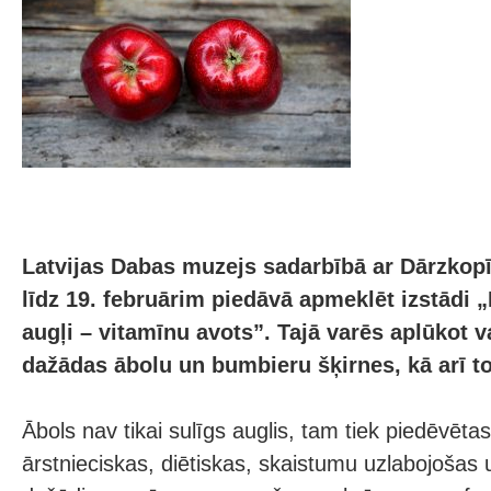
Latvijas Dabas muzejs sadarbībā ar Dārzkopī
līdz 19. februārim piedāvā apmeklēt izstādi 
augļi – vitamīnu avots”. Tajā varēs aplūkot v
dažādas ābolu un bumbieru šķirnes, kā arī to
Ābols nav tikai sulīgs auglis, tam tiek piedēvēt
ārstnieciskas, diētiskas, skaistumu uzlabojošas un