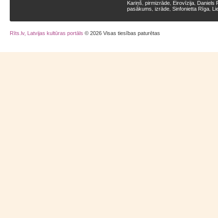
Kariņš
pirmizrāde
Eirovīzija
Daniels 
,
,
,
pasākums
izrāde
Sinfonietta Rīga
Li
,
,
,
Rīts.lv, Latvijas kultūras portāls
© 2026 Visas tiesības paturētas