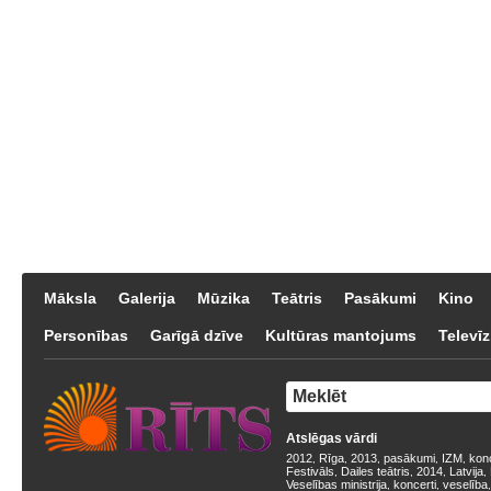
Māksla
Galerija
Mūzika
Teātris
Pasākumi
Kino
Personības
Garīgā dzīve
Kultūras mantojums
Televīz
Atslēgas vārdi
2012
Rīga
2013
pasākumi
IZM
kon
,
,
,
,
,
Festivāls
Dailes teātris
2014
Latvija
,
,
,
,
Veselības ministrija
koncerti
veselība
,
,