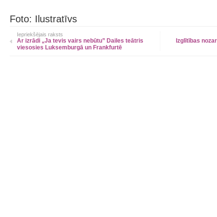
Foto: Ilustratīvs
Iepriekšējais raksts
Ar izrādi „Ja tevis vairs nebūtu” Dailes teātris
Izglītības noza
viesosies Luksemburgā un Frankfurtē