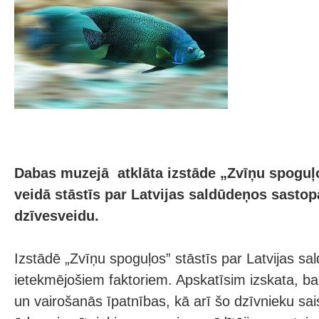
Dabas muzejā atklāta izstāde „Zvīņu spoguļo
veidā stāstīs par Latvijas saldūdeņos sasto
dzīvesveidu.
Izstādē „Zvīņu spoguļos” stāstīs par Latvijas sa
ietekmējošiem faktoriem. Apskatīsim izskata, ba
un vairošanās īpatnības, kā arī šo dzīvnieku sai