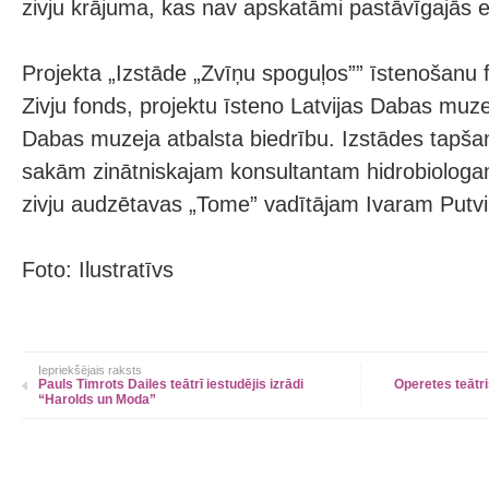
zivju krājuma, kas nav apskatāmi pastāvīgajās e
Projekta „Izstāde „Zvīņu spoguļos”” īstenošanu fi
Zivju fonds, projektu īsteno Latvijas Dabas muz
Dabas muzeja atbalsta biedrību. Izstādes tapša
sakām zinātniskajam konsultantam hidrobiolog
zivju audzētavas „Tome” vadītājam Ivaram Putvi
Foto: Ilustratīvs
Iepriekšējais raksts
Pauls Timrots Dailes teātrī iestudējis izrādi
Operetes teātr
“Harolds un Moda”