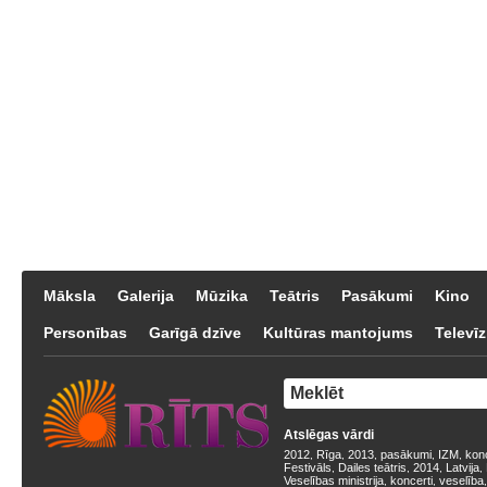
Māksla
Galerija
Mūzika
Teātris
Pasākumi
Kino
Personības
Garīgā dzīve
Kultūras mantojums
Televīz
Atslēgas vārdi
2012
Rīga
2013
pasākumi
IZM
kon
,
,
,
,
,
Festivāls
Dailes teātris
2014
Latvija
,
,
,
,
Veselības ministrija
koncerti
veselība
,
,