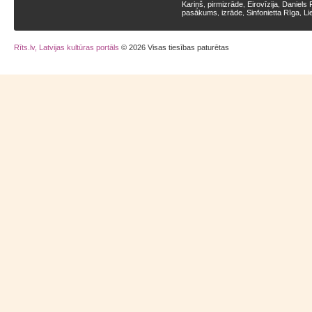
Kariņš
pirmizrāde
Eirovīzija
Daniels 
,
,
,
pasākums
izrāde
Sinfonietta Rīga
Li
,
,
,
Rīts.lv, Latvijas kultūras portāls
© 2026 Visas tiesības paturētas