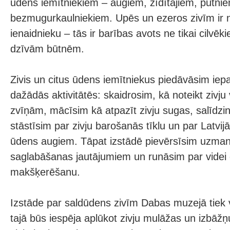
ūdens iemītniekiem – augiem, zīdītājiem, putni
bezmugurkaulniekiem. Upēs un ezeros zivīm ir
ienaidnieku – tās ir barības avots ne tikai cilvēk
dzīvām būtnēm.
Zivis un citus ūdens iemītniekus piedāvāsim iepaz
dažādās aktivitātēs: skaidrosim, kā noteikt zivj
zvīņām, mācīsim kā atpazīt zivju sugas, salīdzi
stāstīsim par zivju barošanās tīklu un par Latvi
ūdens augiem. Tāpat izstādē pievērsīsim uzmanī
saglabāšanas jautājumiem un runāsim par videi
makšķerēšanu.
Izstāde par saldūdens zivīm Dabas muzejā tiek v
tajā būs iespēja aplūkot zivju mulāžas un izbā