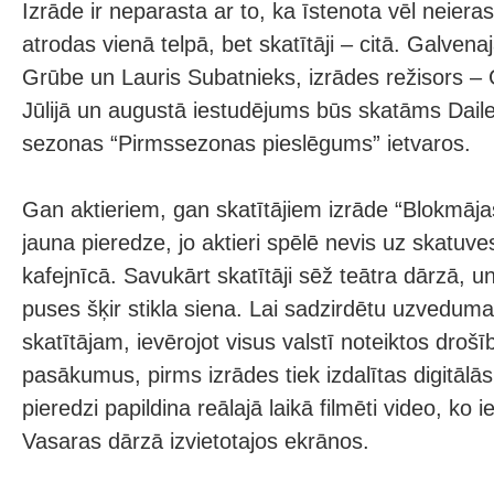
Izrāde ir neparasta ar to, ka īstenota vēl neierast
atrodas vienā telpā, bet skatītāji – citā. Galven
Grūbe un Lauris Subatnieks, izrādes režisors – 
Jūlijā un augustā iestudējums būs skatāms Dail
sezonas “Pirmssezonas pieslēgums” ietvaros.
Gan aktieriem, gan skatītājiem izrāde “Blokmā
jauna pieredze, jo aktieri spēlē nevis uz skatuve
kafejnīcā. Savukārt skatītāji sēž teātra dārzā, u
puses šķir stikla siena. Lai sadzirdētu uzvedum
skatītājam, ievērojot visus valstī noteiktos droš
pasākumus, pirms izrādes tiek izdalītas digitālā
pieredzi papildina reālajā laikā filmēti video, ko
Vasaras dārzā izvietotajos ekrānos.