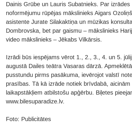
Dainis Grūbe un Lauris Subatnieks. Par izrādes 
noformējumu rūpējas mākslinieks Aigars Ozoliņš
asistente Jurate Silakaktiņa un mūzikas konsult
Dombrovska, bet par gaismu – mākslinieks Harijs
video mākslinieks – Jēkabs Vilkārsis.
Izrādi būs iespējams vērot 1., 2., 3., 4. un 5. jūli
augustā Dailes teātra Vasaras dārzā. Apmeklēt
pusstundu pirms pasākuma, ievērojot valstī note
prasības. Tā kā izrāde notiek brīvdabā, aicinām 
laikapstākļiem atbilstošu apģērbu. Biļetes pieej
www.bilesuparadize.lv.
Foto: Publicitātes