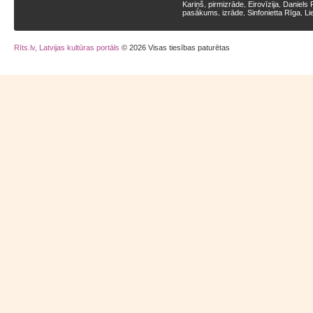
Kariņš
pirmizrāde
Eirovīzija
Daniels 
,
,
,
pasākums
izrāde
Sinfonietta Rīga
Li
,
,
,
Rīts.lv, Latvijas kultūras portāls
© 2026 Visas tiesības paturētas