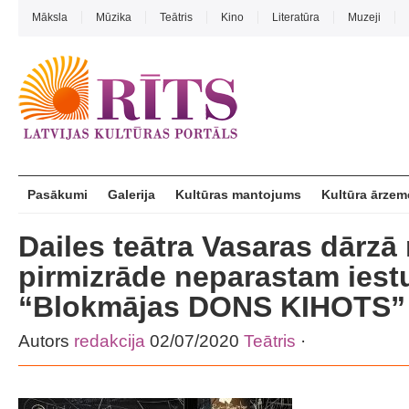
Māksla
Mūzika
Teātris
Kino
Literatūra
Muzeji
Pasākumi
Galerija
Kultūras mantojums
Kultūra ārzem
Dailes teātra Vasaras dārzā
pirmizrāde neparastam ies
“Blokmājas DONS KIHOTS”
Autors
redakcija
02/07/2020
Teātris
·