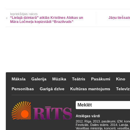
Iepriekšējais raksts
“Lielajā dzintarā” atklās Kristīnes Abikas un
Jāņu tiešsais
Māra Ločmeļa kopizstādi “Brazilvuds”
Māksla
Galerija
Mūzika
Teātris
Pasākumi
Kino
Personības
Garīgā dzīve
Kultūras mantojums
Televīz
Atslēgas vārdi
2012
Rīga
2013
pasākumi
IZM
kon
,
,
,
,
,
Festivāls
Dailes teātris
2014
Latvija
,
,
,
,
Veselības ministrija
koncerti
veselība
,
,