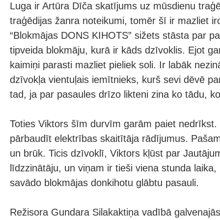
Luga ir Artūra Dīča skatījums uz mūsdienu traģēdij
traģēdijas žanra noteikumi, tomēr šī ir mazliet ir
“Blokmājas DONS KIHOTS” sižets stāsta par pa
tipveida blokmāju, kurā ir kāds dzīvoklis. Ejot g
kaimiņi parasti mazliet pieliek soli. Ir labāk nezi
dzīvokļa vientuļais iemītnieks, kurš sevi dēvē p
tad, ja par pasaules drīzo likteni zina ko tādu, k
Toties Viktors šīm durvīm garām paiet nedrīkst. 
pārbaudīt elektrības skaitītāja rādījumus. Paša
un brūk. Ticis dzīvoklī, Viktors kļūst par Jautāj
līdzzinātāju, un viņam ir tieši viena stunda laika, 
savādo blokmājas donkihotu glābtu pasauli.
Režisora Gundara Silakaktiņa vadībā galvenajās 