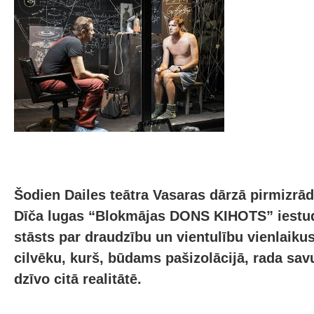
Šodien Dailes teātra Vasaras dārzā pirmizrād
Dīča lugas “Blokmājas DONS KIHOTS” iestud
stāsts par draudzību un vientulību vienlaiku
cilvēku, kurš, būdams pašizolācijā, rada sa
dzīvo citā realitātē.