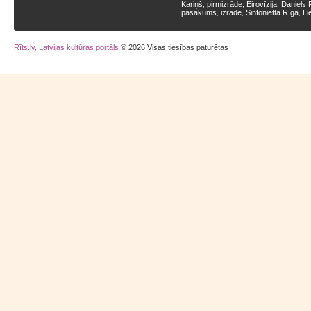
Kariņš
pirmizrāde
Eirovīzija
Daniels 
,
,
,
pasākums
izrāde
Sinfonietta Rīga
Li
,
,
,
Rīts.lv, Latvijas kultūras portāls
© 2026 Visas tiesības paturētas