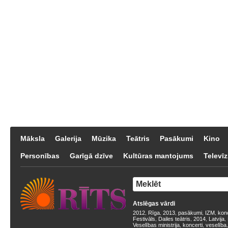
Māksla
Galerija
Mūzika
Teātris
Pasākumi
Kino
Personības
Garīgā dzīve
Kultūras mantojums
Televīz
Atslēgas vārdi
2012
Rīga
2013
pasākumi
IZM
kon
,
,
,
,
,
Festivāls
Dailes teātris
2014
Latvija
,
,
,
,
Veselības ministrija
koncerti
veselība
,
,