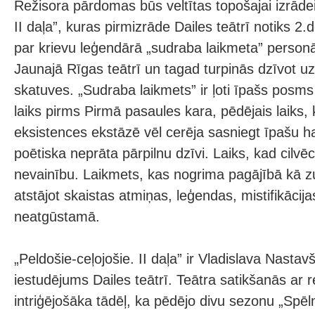
Režisora pārdomas būs veltītas topošajai izrādei
II daļa”, kuras pirmizrāde Dailes teātrī notiks 2.
par krievu leģendārā „sudraba laikmeta” person
Jaunajā Rīgas teātrī un tagad turpinās dzīvot uz
skatuves. „Sudraba laikmets” ir ļoti īpašs posms
laiks pirms Pirmā pasaules kara, pēdējais laiks, 
eksistences ekstāzē vēl cerēja sasniegt īpašu h
poētiska neprāta pārpilnu dzīvi. Laiks, kad cilv
nevainību. Laikmets, kas nogrima pagājībā kā zu
atstājot skaistas atmiņas, leģendas, mistifikācija
neatgūstamā.
„Peldošie-ceļojošie. II daļa” ir Vladislava Nasta
iestudējums Dailes teātrī. Teātra satikšanās ar r
intriģējošāka tādēļ, ka pēdējo divu sezonu „Spē