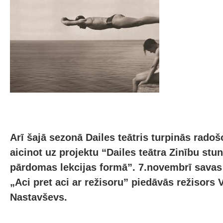
Arī šajā sezonā Dailes teātris turpinās rado
aicinot uz projektu “Dailes teātra Zinību stu
pārdomas lekcijas formā”. 7.novembrī savas
„Aci pret aci ar režisoru” piedāvās režisors 
Nastavševs.