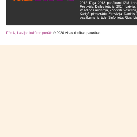
2012
Rīga
2013
pasākumi
IZM
kon
,
,
,
,
,
Festivāls
Dailes teātris
2014
Latvija
,
,
,
,
Veselības ministrija
koncerti
veselība
,
,
Kariņš
pirmizrāde
Eirovīzija
Daniels 
,
,
,
pasākums
izrāde
Sinfonietta Rīga
Li
,
,
,
Rīts.lv, Latvijas kultūras portāls
© 2026 Visas tiesības paturētas