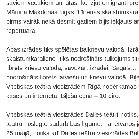
saviem vecākiem un jūtas, ko izjūt emigranti pre
Mārtina Makdonas lugas “Līnenas skaistumkaral
pirms vairāk nekā desmit gadiem bijis iekļauts ar
repertuārā.
Abas izrādes tiks spēlētas balkrievu valodā. Izr
skaistumkaraliene” tiks nodrošināts tulkojums tit
librets krievu valodā, savukārt izrādei “Šagāls…
nodrošināts librets latviešu un krievu valodā. Bi
Vitebskas teātra viesizrādēm Rīgā nopērkamas 
kasēs un internetā. Biļešu cena – 10 eiro.
Vitebskas teātra viesizrādes Dailes teātrī notiks
teātru noslēgto sadarbības līgumu. Tā ietvaros 
25.maijā, notiks arī Dailes teātra viesizrādes Balt