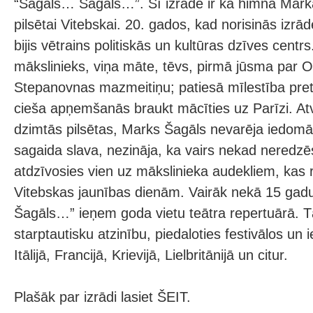
“Šagāls… Šagāls…”. Šī izrāde ir kā himna Mark
pilsētai Vitebskai. 20. gados, kad norisinās izrā
bijis vētrains politiskās un kultūras dzīves centr
mākslinieks, viņa māte, tēvs, pirmā jūsma par O
Stepanovnas mazmeitiņu; patiesā mīlestība pret
cieša apņemšanās braukt mācīties uz Parīzi. At
dzimtās pilsētas, Marks Šagāls nevarēja iedomāt
sagaida slava, nezināja, ka vairs nekad neredzēs
atdzīvosies vien uz mākslinieka audekliem, kas 
Vitebskas jaunības dienām. Vairāk nekā 15 gad
Šagāls…” ieņem goda vietu teātra repertuārā. T
starptautisku atzinību, piedaloties festivālos un
Itālijā, Francijā, Krievijā, Lielbritānijā un citur.
Plašāk par izrādi lasiet ŠEIT.