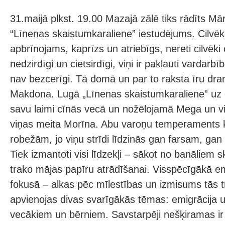
31.maijā plkst. 19.00 Mazajā zālē tiks rādīts M
“Līnenas skaistumkaraliene” iestudējums. Cilvēk
apbrīnojams, kaprīzs un atriebīgs, nereti cilvēki ci
nedzirdīgi un cietsirdīgi, viņi ir pakļauti vardar
nav bezcerīgi. Tā domā un par to raksta īru dr
Makdona. Lugā „Līnenas skaistumkaraliene” uz 
savu laimi cīnās vecā un nožēlojamā Mega un vi
viņas meita Morīna. Abu varoņu temperaments k
robežām, jo viņu strīdi līdzinās gan farsam, gan ī
Tiek izmantoti visi līdzekļi – sākot no banāliem s
trako mājas papīru atrādīšanai. Visspēcīgākā e
fokusā – alkas pēc mīlestības un izmisums tās 
apvienojas divas svarīgākās tēmas: emigrācija u
vecākiem un bērniem. Savstarpēji nešķiramas ir 