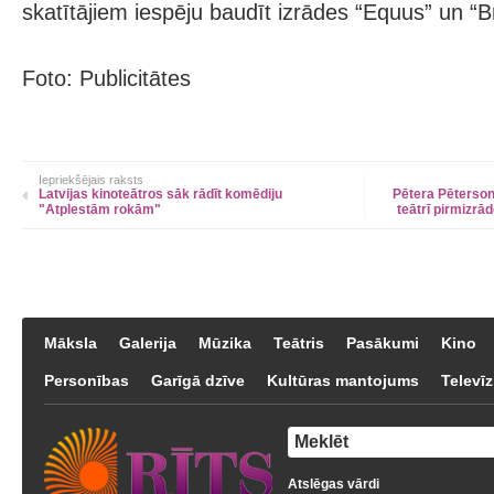
skatītājiem iespēju baudīt izrādes “Equus” un “Br
Foto: Publicitātes
Iepriekšējais raksts
Latvijas kinoteātros sāk rādīt komēdiju
Pētera Pēterson
"Atplestām rokām"
teātrī pirmizr
Māksla
Galerija
Mūzika
Teātris
Pasākumi
Kino
Personības
Garīgā dzīve
Kultūras mantojums
Televīz
Atslēgas vārdi