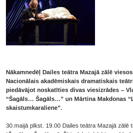
Nākamnedēļ Dailes teātra Mazajā zālē vieso
Nacionālais akadēmiskais dramatiskais teātr
piedāvājot noskatīties divas viesizrādes – V
“Šagāls… Šagāls…” un Mārtina Makdonas “
skaistumkaraliene”.
30.maijā plkst. 19.00 Dailes teātra Mazajā zālē t