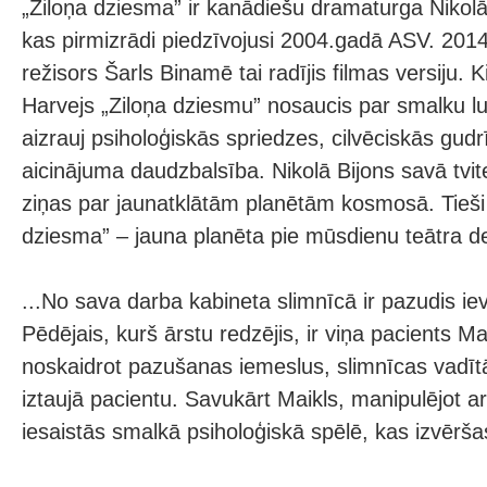
„Ziloņa dziesma” ir kanādiešu dramaturga Nikolā
kas pirmizrādi piedzīvojusi 2004.gadā ASV. 201
režisors Šarls Binamē tai radījis filmas versiju. K
Harvejs „Ziloņa dziesmu” nosaucis par smalku lu
aizrauj psiholoģiskās spriedzes, cilvēciskās gud
aicinājuma daudzbalsība. Nikolā Bijons savā tvite
ziņas par jaunatklātām planētām kosmosā. Tieši t
dziesma” – jauna planēta pie mūsdienu teātra 
...No sava darba kabineta slimnīcā ir pazudis ie
Pēdējais, kurš ārstu redzējis, ir viņa pacients M
noskaidrot pazušanas iemeslus, slimnīcas vadīt
iztaujā pacientu. Savukārt Maikls, manipulējot a
iesaistās smalkā psiholoģiskā spēlē, kas izvērša