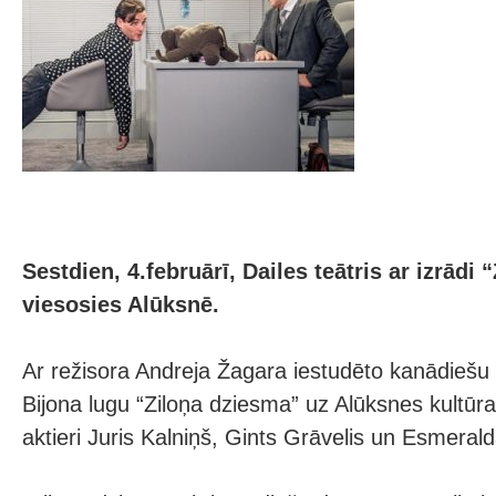
Sestdien, 4.februārī, Dailes teātris ar izrādi
viesosies Alūksnē.
Ar režisora Andreja Žagara iestudēto kanādiešu
Bijona lugu “Ziloņa dziesma” uz Alūksnes kultūr
aktieri Juris Kalniņš, Gints Grāvelis un Esmeral