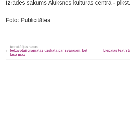
Izrādes sākums Alūksnes kultūras centrā - plkst
Foto: Publicitātes
Iepriekšējais raksts
Iedzīvotāji grāmatas uzskata par svarīgām, bet
Liepājas teātrī 
lasa maz