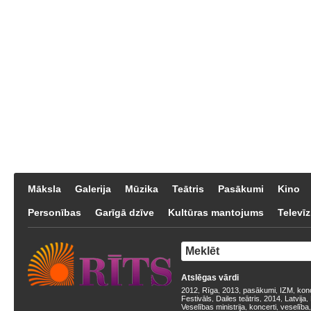
Māksla
Galerija
Mūzika
Teātris
Pasākumi
Kino
Personības
Garīgā dzīve
Kultūras mantojums
Televīz
Atslēgas vārdi
2012
Rīga
2013
pasākumi
IZM
kon
,
,
,
,
,
Festivāls
Dailes teātris
2014
Latvija
,
,
,
,
Veselības ministrija
koncerti
veselība
,
,