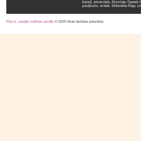
Kariņš
pirmizrāde
Eirovīzija
Daniels 
,
,
,
pasākums
izrāde
Sinfonietta Rīga
Li
,
,
,
Rīts.lv, Latvijas kultūras portāls
© 2026 Visas tiesības paturētas