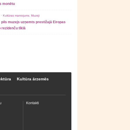
as monētu
 ·
Kultūras mantojums
,
Muzeji
 pils muzejs uzņemts prestižajā Eiropas
 rezidenču tīklā
ektūra
Kultūra ārzemēs
u
Kontakti