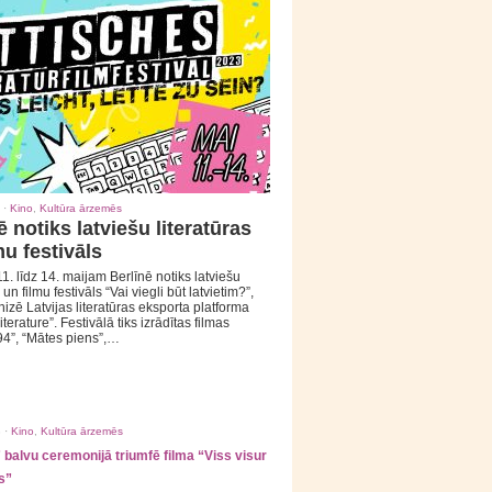
 ·
Kino
,
Kultūra ārzemēs
ē notiks latviešu literatūras
mu festivāls
1. līdz 14. maijam Berlīnē notiks latviešu
 un filmu festivāls “Vai viegli būt latvietim?”,
izē Latvijas literatūras eksporta platforma
iterature”. Festivālā tiks izrādītas filmas
94”, “Mātes piens”,…
 ·
Kino
,
Kultūra ārzemēs
balvu ceremonijā triumfē filma “Viss visur
s”