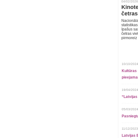
04/02/2026
Kinote
četras
Nacionāla
statistika
īpašus sa
četras vie
pirmoreiz
10/10/2024
Kultūras 
pieejamai
19/04/2024
“Latvijas
05/03/2024
Pasniegt
11/12/2023
Latvijas 