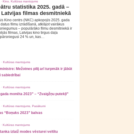
 ·
Kino
,
Kultūras mantojums
ātru statistika 2025. gadā –
 Latvijas filmas desmitniekā
is Kino centrs (NKC) apkopojis 2025. gada
s datus filmu izrādīšanā, atklājot vairākus
sniegumus – populārāko filmu desmitniekā ir
tējās filmas, Latvijas kino tirgus daļa
 pārsniegusi 24 % un, kas…
 ·
Kultūras mantojums
ministre: Mežotnes pilij arī turpmāk ir jābūt
 sabiedrībai
 ·
Kultūras mantojums
 gada monēta 2023” – “Zvaigžņu putekļi”
 ·
Kultūras mantojums
,
Pasākumi
as “Boņuks 2023” balvas
 ·
Kultūras mantojums
Banka izlaiž modes vēsturei veltītu