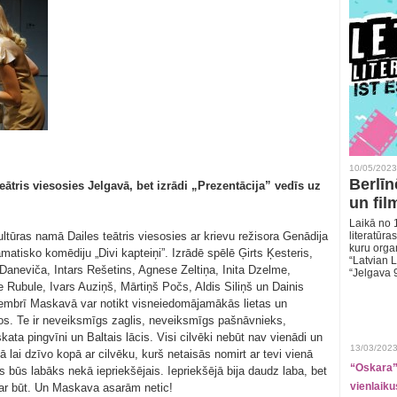
10/05/2023
Berlīn
teātris viesosies Jelgavā, bet izrādi „Prezentācija” vedīs uz
un fil
Laikā no 1
ultūras namā Dailes teātris viesosies ar krievu režisora Genādija
literatūras
kuru organ
atisko komēdiju „Divi kapteiņi”. Izrādē spēlē Ģirts Ķesteris,
“Latvian L
 Daneviča, Intars Rešetins, Agnese Zeltiņa, Inita Dzelme,
“Jelgava 
 Rubule, Ivars Auziņš, Mārtiņš Počs, Aldis Siliņš un Dainis
embrī Maskavā var notikt visneiedomājamākās lietas un
iktos. Te ir neveiksmīgs zaglis, neveiksmīgs pašnāvnieks,
ata pingvīni un Baltais lācis. Visi cilvēki nebūt nav vienādi un
13/03/2023
 lai dzīvo kopā ar cilvēku, kurš netaisās nomirt ar tevi vienā
“Oskara” 
s būs labāks nekā iepriekšējais. Iepriekšējā bija daudz laba, bet
vienlaiku
ar būt. Un Maskava asarām netic!