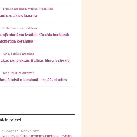
 ·
Kultūra ārzemēs
,
Mūzika
,
Pasākumi
nd uzstāsies Igaunijā
 ·
Kultūra ārzemēs
,
Māksla
rejā skatāma izstāde “Drošie horizonti:
laikmetīgā keramika”
 ·
Kino
,
Kultūra ārzemēs
ākas jau piektais Baltijas filmu festivāls
 ·
Kino
,
Kultūra ārzemēs
filmu festivāls Londonā – no 28. oktobra
ākie raksti
04/08/2026 ·
NEEKSISTE
Kāpēc vīrieši un sievietes internetā izvēlas