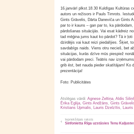
16.janvārī plkst.18.30 Kuldīgas Kultūras ce
autors un režisors ir Pauls Timrots. Iestudē
Gints Grāvelis, Dārta Daneviča un Gints 
par to ir kauns – gan par to, ka pārdodam
pārdošanas situācijās. Vai esat kādreiz 
tad mēģina jums kaut ko pārdot? Tā ir ļoti n
dzirdējis vai kaut reizi piedalījies. Šķiet,
savdabīgs naids. Viens otru necieš, bet ab
situācijas, kurās dzīve mūs piespiež non
vai pārdodam preci. Teātris nav izņēmums! A
grib ēst, bet nauda pieder skatītājam! Ko d
prezentācija!
Foto: Publicitātes
Atslēgas vārdi:
Agnese Zeltiņa
,
Aldis Siliņ
Ērika Eglija
,
Gints Andžāns
,
Gints Grāveli
Kristians Upmalis
,
Lauris Dzelzītis
,
Lauris
Iepriekšējais raksts
Sinfonietta Rīga uzstāsies Tenu Kaljuste