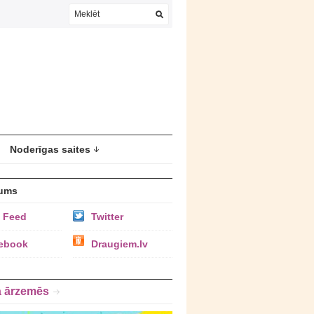
Noderīgas saites
ums
 Feed
Twitter
ebook
Draugiem.lv
a ārzemēs