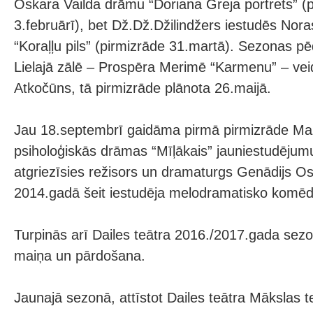
Oskara Vailda drāmu “Doriana Greja portrets” (
3.februārī), bet Dž.Dž.Džilindžers iestudēs Nora
“Koraļļu pils” (pirmizrāde 31.martā). Sezonas p
Lielajā zālē – Prospēra Merimē “Karmenu” – ve
Atkočūns, tā pirmizrāde plānota 26.maijā.
Jau 18.septembrī gaidāma pirmā pirmizrāde Maz
psiholoģiskās drāmas “Mīļākais” jauniestudējumu
atgriezīsies režisors un dramaturgs Genādijs Os
2014.gadā šeit iestudēja melodramatisko komēdij
Turpinās arī Dailes teātra 2016./2017.gada se
maiņa un pārdošana.
Jaunajā sezonā, attīstot Dailes teātra Mākslas t