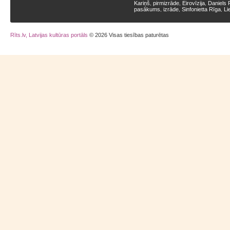
Kariņš
pirmizrāde
Eirovīzija
Daniels 
,
,
,
pasākums
izrāde
Sinfonietta Rīga
Li
,
,
,
Rīts.lv, Latvijas kultūras portāls
© 2026 Visas tiesības paturētas