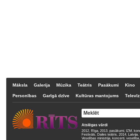
Māksla
Galerija
Mūzika
Teātris
Pasākumi
Kino
Personības
Garīgā dzīve
Kultūras mantojums
Televīz
Atslēgas vārdi
2012
Rīga
2013
pasākumi
IZM
kon
,
,
,
,
,
Festivāls
Dailes teātris
2014
Latvija
,
,
,
,
Veselības ministrija
koncerti
veselība
,
,