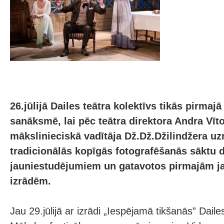
26.jūlijā Dailes teātra kolektīvs tikās pirmaj
sanāksmē, lai pēc teātra direktora Andra Vīt
mākslinieciskā vadītāja Dž.Dž.Džilindžera uz
tradicionālās kopīgās fotografēšanās sāktu 
jauniestudējumiem un gatavotos pirmajām j
izrādēm.
Jau 29.jūlijā ar izrādi „Iespējamā tikšanās” Daile