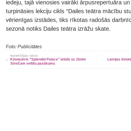
iedeju, tajā vienosies vairāki ārpusrepertuāra un 
turpināsies lekciju cikls “Dailes teātra mācību st
vērienīgas izstādes, tiks rīkotas radošās darbnī
sezonā notiks Dailes teātra izrāžu skate.
Foto: Publicitātes
Iepriekšējais raksts
Kinoteātris “Splendid Palace” ielūdz uz Jānim
Latvijas kinot
Streičam veltītu pasākumu