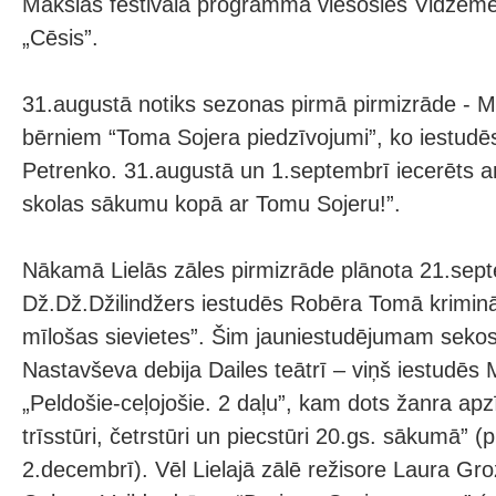
Mākslas festivāla programmā viesosies Vidzeme
„Cēsis”.
31.augustā notiks sezonas pirmā pirmizrāde - 
bērniem “Toma Sojera piedzīvojumi”, ko iestudēs
Petrenko. 31.augustā un 1.septembrī iecerēts a
skolas sākumu kopā ar Tomu Sojeru!”.
Nākamā Lielās zāles pirmizrāde plānota 21.sept
Dž.Dž.Džilindžers iestudēs Robēra Tomā kriminā
mīlošas sievietes”. Šim jauniestudējumam sekos
Nastavševa debija Dailes teātrī – viņš iestudēs
„Peldošie-ceļojošie. 2 daļu”, kam dots žanra ap
trīsstūri, četrstūri un piecstūri 20.gs. sākumā” (
2.decembrī). Vēl Lielajā zālē režisore Laura Gr