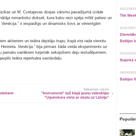
02/12/2022
mūzikas un M. Cvetajevas dzejas vārsmu pavadījumā izrāde
The Week
ātāja romantisko dvēseli, kura katru reizi spēja mīlēt patiesi un
. Venēcija.” ir iespaidīgs un dinamisks šovs ar vērienīgām
11/11/2022
Dienvidko
m aktieriem un teātra dejotāju trupu; kopā viņi rada vienotu
Baltijas 
 Henrieta. Venēcija.” bija pirmais šāda veida eksperiments uz
ošu pamatu vairākiem turpmāk sekojošiem deju iestudējumiem,
01/11/2022
vpils teātra repertuāra sastāvdaļu.
Ņujorkā s
28/10/2022
Baltijas 
Nākamais raksts
iniekiem
"Instrumenti" laiž klajā jaunu videoklipu
"Ugunskura vieta ar skatu uz Latviju"
Populār