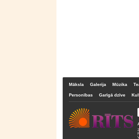
Māksla
Galerija
Mūzika
Te
Personības
Garīgā dzīve
Kul
F
V