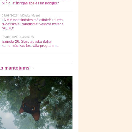
pilnīgi atšķirīgas spēles un hobijus?
04/08/2026 ·
Māksla
,
Muzeji
LNMM norisināsies mākslinieču dueta
“Poētiskais Robotisms” veidota izstāde
“AERO”
05/08/2026 ·
Pasākumi
Izziņota 26. Starptautiskā Baha
kamermūzikas festivāla programma
as mantojums