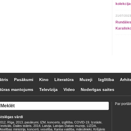
kolekcij
21/07/2023
Rundāles
Karalisko
ātris
Pasākumi
Kino
Literatūra
Muzeji
Izglītība
Arhit
tūras mantojums
Televīzija
Video
Noderīgas saites
Par portāl
Atslēgas vārdi
2012
Rīga
2013
pasākumi
IZM
koncerts
izglītība
COVID-19
Izstāde
,
,
,
,
,
,
,
,
,
estivāls
Dailes teātris
2014
Latvija
Latvijas Dabas muzejs
LIZDA
,
,
,
,
,
,
eselības ministrija
koncerti
veselība
Kariņa valdība
mākslinieki
Krišjānis
,
,
,
,
,