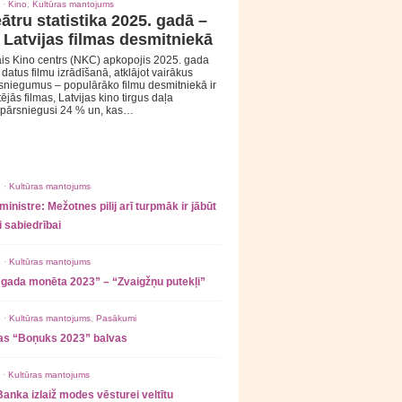
 ·
Kino
,
Kultūras mantojums
ātru statistika 2025. gadā –
 Latvijas filmas desmitniekā
is Kino centrs (NKC) apkopojis 2025. gada
s datus filmu izrādīšanā, atklājot vairākus
sniegumus – populārāko filmu desmitniekā ir
tējās filmas, Latvijas kino tirgus daļa
 pārsniegusi 24 % un, kas…
 ·
Kultūras mantojums
ministre: Mežotnes pilij arī turpmāk ir jābūt
 sabiedrībai
 ·
Kultūras mantojums
 gada monēta 2023” – “Zvaigžņu putekļi”
 ·
Kultūras mantojums
,
Pasākumi
as “Boņuks 2023” balvas
 ·
Kultūras mantojums
Banka izlaiž modes vēsturei veltītu