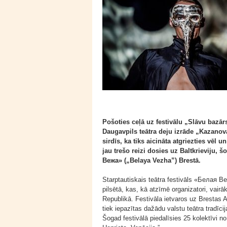
Pošoties ceļā uz festivālu „Slāvu bazār
Daugavpils teātra deju izrāde „Kazanova. 
sirdīs, ka tiks aicināta atgriezties vēl 
jau trešo reizi dosies uz Baltkrieviju, šo
Вежа» („Belaya Vezha”) Brestā.
Starptautiskais teātra festivāls «Белая В
pilsētā, kas, kā atzīmē organizatori, vairā
Republikā. Festivāla ietvaros uz Brestas
tiek iepazītas dažādu valstu teātra tradī
Šogad festivālā piedalīsies 25 kolektīvi no