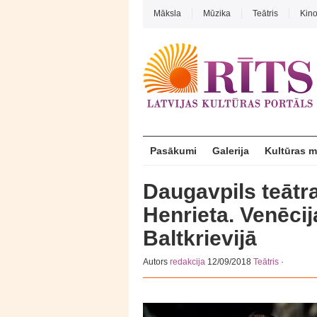
Māksla
Mūzika
Teātris
Kin
Pasākumi
Galerija
Kultūras 
Daugavpils teātr
Henrieta. Venēcija
Baltkrievijā
Autors
redakcija
12/09/2018
Teātris
·