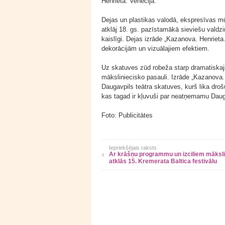
Henrieta. Venēcija.”
Dejas un plastikas valodā, ekspresīvas 
atklāj 18. gs. pazīstamākā sieviešu valdzin
kaislīgi. Dejas izrāde „Kazanova. Henrieta
dekorācijām un vizuālajiem efektiem.
Uz skatuves zūd robeža starp dramatiskajie
māksliniecisko pasauli. Izrāde „Kazanova.
Daugavpils teātra skatuves, kurš lika dr
kas tagad ir kļuvuši par neatņemamu Dauga
Foto: Publicitātes
Iepriekšējais raksts
Ar krāšņu programmu un izciliem māksl
atklās 15. Kremerata Baltica festivālu