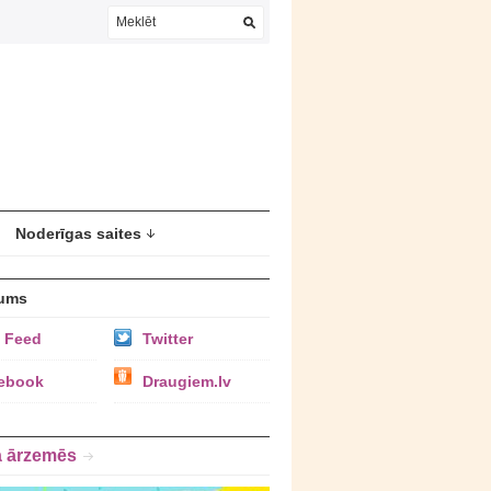
Noderīgas saites
ums
 Feed
Twitter
ebook
Draugiem.lv
a ārzemēs