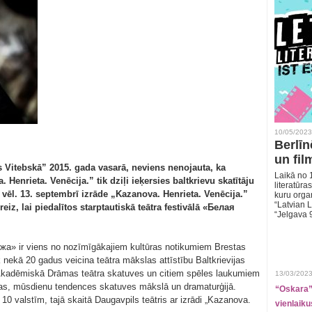
10/05/2023
Berlīn
un fil
s Vitebskā” 2015. gada vasarā, neviens nenojauta, ka
Laikā no 1
Henrieta. Venēcija.” tik dziļi ieķersies baltkrievu skatītāju
literatūras
un vēl. 13. septembrī izrāde „Kazanova. Henrieta. Venēcija.”
kuru organ
“Latvian L
reiz, lai piedalītos starptautiskā teātra festivālā «Белая
“Jelgava 
ежа» ir viens no nozīmīgākajiem kultūras notikumiem Brestas
k nekā 20 gadus veicina teātra mākslas attīstību Baltkrievijas
 Akadēmiskā Drāmas teātra skatuves un citiem spēles laukumiem
13/03/2023
cijas, mūsdienu tendences skatuves mākslā un dramaturģijā.
“Oskara” 
 10 valstīm, tajā skaitā Daugavpils teātris ar izrādi „Kazanova.
vienlaiku