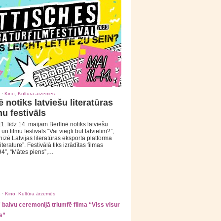
 ·
Kino
,
Kultūra ārzemēs
ē notiks latviešu literatūras
mu festivāls
1. līdz 14. maijam Berlīnē notiks latviešu
 un filmu festivāls “Vai viegli būt latvietim?”,
izē Latvijas literatūras eksporta platforma
iterature”. Festivālā tiks izrādītas filmas
94”, “Mātes piens”,…
 ·
Kino
,
Kultūra ārzemēs
balvu ceremonijā triumfē filma “Viss visur
s”