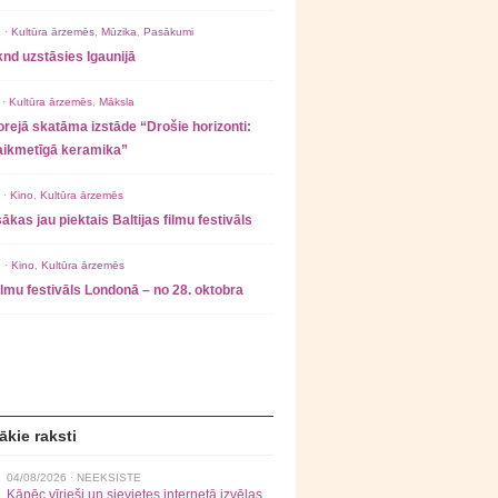
 ·
Kultūra ārzemēs
,
Mūzika
,
Pasākumi
nd uzstāsies Igaunijā
 ·
Kultūra ārzemēs
,
Māksla
rejā skatāma izstāde “Drošie horizonti:
laikmetīgā keramika”
 ·
Kino
,
Kultūra ārzemēs
ākas jau piektais Baltijas filmu festivāls
 ·
Kino
,
Kultūra ārzemēs
filmu festivāls Londonā – no 28. oktobra
ākie raksti
04/08/2026 ·
NEEKSISTE
Kāpēc vīrieši un sievietes internetā izvēlas