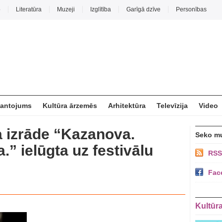
o
Literatūra
Muzeji
Izglītība
Garīgā dzīve
Personības
mantojums
Kultūra ārzemēs
Arhitektūra
Televīzija
Video
a izrāde “Kazanova.
Seko m
.” ielūgta uz festivālu
RSS
Fac
Kultūr