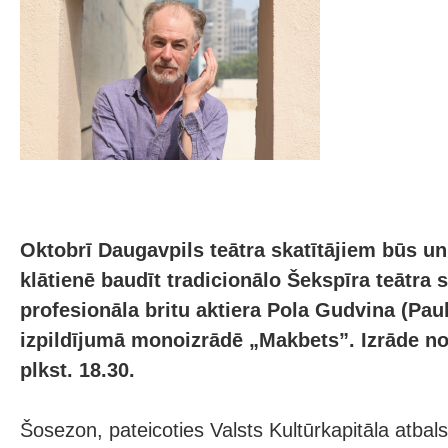
Oktobrī Daugavpils teātra skatītājiem būs un
klātienē baudīt tradicionālo Šekspīra teātra 
profesionāla britu aktiera Pola Gudvina (Pa
izpildījumā monoizrādē „Makbets”. Izrāde not
plkst. 18.30.
Šosezon, pateicoties Valsts Kultūrkapitāla atbalst