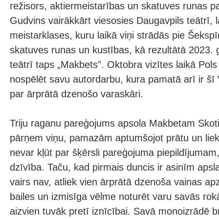
režisors, aktiermeistarības un skatuves runas p
Gudvins vairākkārt viesosies Daugavpils teātrī, l
meistarklases, kuru laikā viņi strādās pie Šekspī
skatuves runas un kustības, kā rezultātā 2023.
teātrī taps „Makbets”. Oktobra vizītes laikā Pols
nospēlēt savu autordarbu, kura pamatā arī ir šī
par ārprātā dzenošo varaskāri.
Triju raganu pareģojums apsola Makbetam Skotij
pārņem viņu, pamazām aptumšojot prātu un lieko
nevar kļūt par šķērsli pareģojuma piepildījumam, 
dzīvība. Taču, kad pirmais duncis ir asinīm apsla
vairs nav, atliek vien ārprātā dzenoša vainas ap
bailes un izmisīga vēlme noturēt varu savās ro
aizvien tuvāk pretī iznīcībai. Savā monoizrādē br