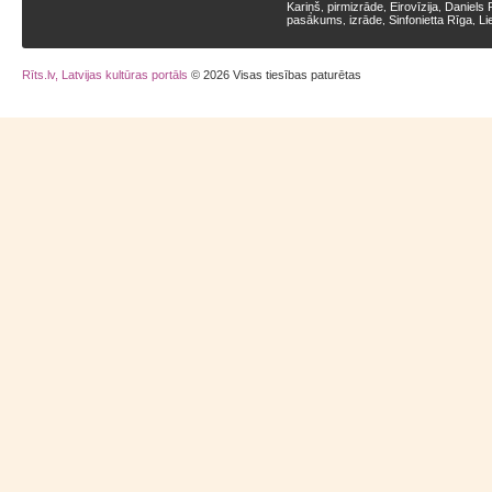
Kariņš
pirmizrāde
Eirovīzija
Daniels 
,
,
,
pasākums
izrāde
Sinfonietta Rīga
Li
,
,
,
Rīts.lv, Latvijas kultūras portāls
© 2026 Visas tiesības paturētas