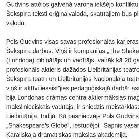
Gudvins attēlos galvenā varoņa iekšējo konflikt
Šekspīra teksti oriģinālvalodā, skatītājiem būs pie
valodā.
Pols Gudvins visas savas profesionālās karjeras l
Šekspīra darbus. Viņš ir kompānijas „The Shake
(Londona) dibinātājs un vadītājs, vairāk kā 20 g
profesionāls aktieris dažādos Lielbritānijas teātr
Šekspīra teātrī un Lielbritānijas Nacionālajā teāt
viņš ir aktīvi iesaistījies pedagoģiskajā darbā:
bija Londonas drāmas centra aktiermākslas maģi
mākslinieciskais vadītājs, ir sniedzis meistarklase
Lielbritānija, Indijā. Kā pasniedzējs Pols Gudvins 
„Shakespeare’s Globe”, iestudējot „Sapnis vasara
Karaliskajā dramatiskās mākslas akadēmijā.