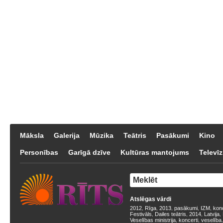
Māksla
Galerija
Mūzika
Teātris
Pasākumi
Kino
Personības
Garīgā dzīve
Kultūras mantojums
Televīz
Atslēgas vārdi
2012
Rīga
2013
pasākumi
IZM
kon
,
,
,
,
,
Festivāls
Dailes teātris
2014
Latvija
,
,
,
,
Veselības ministrija
koncerti
veselība
,
,