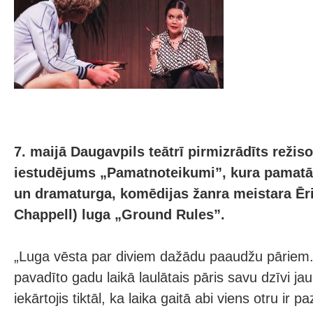
7. maijā Daugavpils teātrī pirmizrādīts režis
iestudējums „Pamatnoteikumi”, kura pamatā i
un dramaturga, komēdijas žanra meistara Ēri
Chappell) luga „Ground Rules”.
„Luga vēsta par diviem dažādu paaudžu pāriem.
pavadīto gadu laikā laulātais pāris savu dzīvi jau 
iekārtojis tiktāl, ka laika gaitā abi viens otru ir 