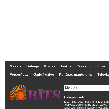
Māksla
Galerija
Mūzika
Teātris
Pasākumi
Kino
Personības
Garīgā dzīve
Kultūras mantojums
Televīz
Atslēgas vārdi
2012
Rīga
2013
pasākumi
IZM
kon
,
,
,
,
,
Festivāls
Dailes teātris
2014
Latvija
,
,
,
,
Veselības ministrija
koncerti
veselība
,
,