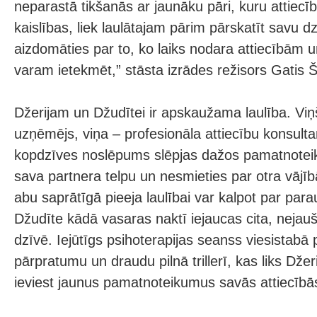
neparastā tikšanās ar jaunāku pāri, kuru attiec
kaislības, liek laulātajam pārim pārskatīt savu dzī
aizdomāties par to, ko laiks nodara attiecībām 
varam ietekmēt,” stāsta izrādes režisors Gatis Š
Džerijam un Džudītei ir apskaužama laulība. Viņ
uzņēmējs, viņa – profesionāla attiecību konsulta
kopdzīves noslēpums slēpjas dažos pamatnotei
sava partnera telpu un nesmieties par otra vājīb
abu saprātīgā pieeja laulībai var kalpot par para
Džudīte kādā vasaras naktī iejaucas cita, nejauš
dzīvē. Iejūtīgs psihoterapijas seanss viesistabā 
pārpratumu un draudu pilnā trillerī, kas liks Dže
ieviest jaunus pamatnoteikumus savās attiecībā