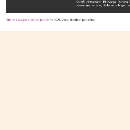
Kariņš
pirmizrāde
Eirovīzija
Daniels 
,
,
,
pasākums
izrāde
Sinfonietta Rīga
Li
,
,
,
Rīts.lv, Latvijas kultūras portāls
© 2026 Visas tiesības paturētas