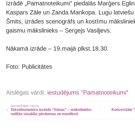
Izrādē „Pamatnoteikumi” piedalās Marģers Eglins
Kaspars Zāle un Zanda Mankopa. Lugu latviešu v
Šmits, izrādes scenogrāfs un kostīmu mākslinieks
gaismu mākslinieks – Sergejs Vasiļjevs.
Nākamā izrāde – 19.maijā plkst.18.30.
Foto: Publicitātes
Atslēgas vārdi:
iestudējums "Pamatnoteikumi”
Iepriekšējais raksts
Tekstilminiatūru izstāde “Sūnas” – mākslinieku
Koncertzāle “
radītās vizuālās pārdomas un manifesti