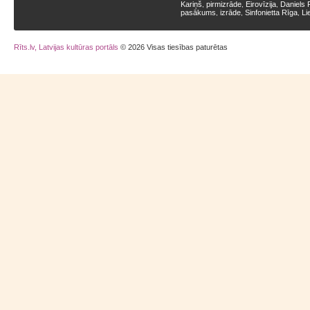
Kariņš
pirmizrāde
Eirovīzija
Daniels 
,
,
,
pasākums
izrāde
Sinfonietta Rīga
Li
,
,
,
Rīts.lv, Latvijas kultūras portāls
© 2026 Visas tiesības paturētas