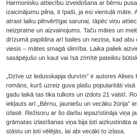
Harmonisku attiecību izveidošana ar bērnu pus
izaicinājumu pilna, it īpaši, ja esi vientuļā māt
atrast laiku pilnvērtīgai sarunai, tāpēc viņu atti
neizpratne un aizvainojums. Taču mātes un meit
drīzumā papildina arī bailes un neziņa, kad abu 
viesis – mātes smagā slimība. Laika paliek aizvi
sasāpējušo un kaut vai īsā zīmītē pateiktu būtis
„Dzīve uz ledusskapja durvīm” ir autores Alises
romāns, kurš uzreiz guva plašu popularitāti visā 
gadu laikā tas tika tulkots un izdots 21 valstī. 
iekļauts arī „Bērnu, jauniešu un vecāku žūrija” i
izlasē. Režisoru ar šo darbu iepazīstināja viņa 
grāmatas izlasīšanas viņa bija ļoti aizkustināta a
stāstu un ļoti vēlējās, lai abi vecāki to izlasa.