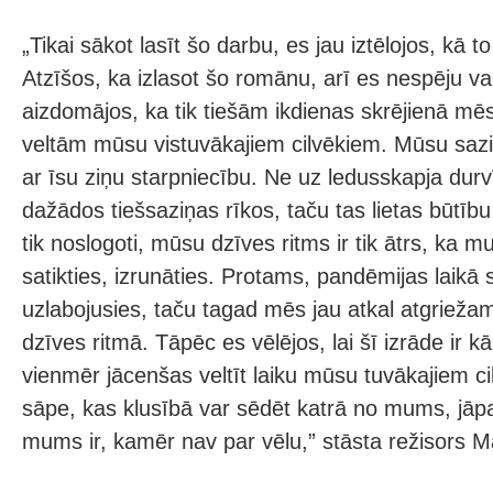
„Tikai sākot lasīt šo darbu, es jau iztēlojos, kā t
Atzīšos, ka izlasot šo romānu, arī es nespēju va
aizdomājos, ka tik tiešām ikdienas skrējienā mē
veltām mūsu vistuvākajiem cilvēkiem. Mūsu saziņ
ar īsu ziņu starpniecību. Ne uz ledusskapja durv
dažādos tiešsaziņas rīkos, taču tas lietas būt
tik noslogoti, mūsu dzīves ritms ir tik ātrs, ka 
satikties, izrunāties. Protams, pandēmijas laikā 
uzlabojusies, taču tagad mēs jau atkal atgriežam
dzīves ritmā. Tāpēc es vēlējos, lai šī izrāde ir 
vienmēr jācenšas veltīt laiku mūsu tuvākajiem ci
sāpe, kas klusībā var sēdēt katrā no mums, jāpas
mums ir, kamēr nav par vēlu,” stāsta režisors Mā