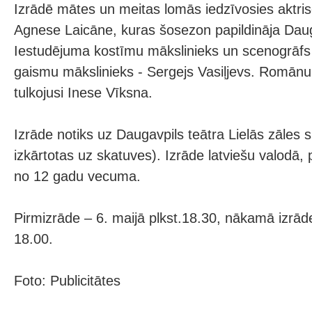
Izrādē mātes un meitas lomās iedzīvosies aktris
Agnese Laicāne, kuras šosezon papildināja Dauga
Iestudējuma kostīmu mākslinieks un scenogrāfs 
gaismu mākslinieks - Sergejs Vasiļjevs. Romānu
tulkojusi Inese Vīksna.
Izrāde notiks uz Daugavpils teātra Lielās zāles 
izkārtotas uz skatuves). Izrāde latviešu valodā,
no 12 gadu vecuma.
Pirmizrāde – 6. maijā plkst.18.30, nākamā izrāde
18.00.
Foto: Publicitātes