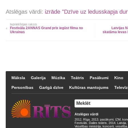
Atslēgas vārdi:
izrāde "Dzīve uz ledusskapja du
Iepriekšējais raksts
Festivāla 2ANNAS Grand prix iegūst filma no
Latvijas 
Ukrainas
skatāma Ievas 
Māksla
Galerija
Mūzika
Teātris
Pasākumi
Kino
Personības
Garīgā dzīve
Kultūras mantojums
Televīz
Atslēgas vārdi
2012
Rīga
2013
pasākumi
IZM
kon
,
,
,
,
,
Festivāls
Dailes teātris
2014
Latvija
,
,
,
,
Veselības ministrija
koncerti
veselība
,
,