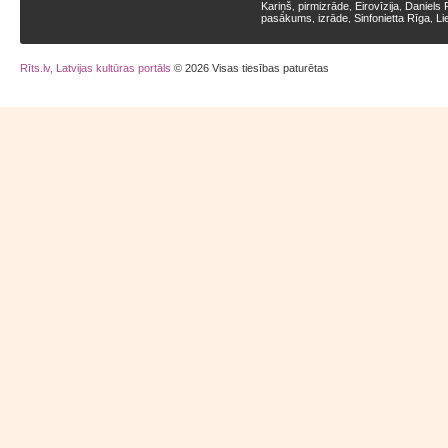
Kariņš
pirmizrāde
Eirovīzija
Daniels 
,
,
,
pasākums
izrāde
Sinfonietta Rīga
Li
,
,
,
Rīts.lv, Latvijas kultūras portāls
© 2026 Visas tiesības paturētas