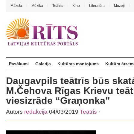
Māksla
Mūzika
Teātris
Kino
Literatūra
Muzeji
Pasākumi
Galerija
Kultūras mantojums
Kultūra ārzem
Daugavpils teātrīs būs ska
M.Čehova Rīgas Krievu teāt
viesizrāde “Graņonka”
Autors
redakcija
04/03/2019
Teātris
·