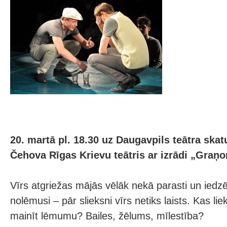
20. martā pl. 18.30 uz Daugavpils teātra ska
Čehova Rīgas Krievu teātris ar izrādi „Graņo
Vīrs atgriežas mājās vēlāk nekā parasti un iedzēr
nolēmusi – pār slieksni vīrs netiks laists. Kas lie
mainīt lēmumu? Bailes, žēlums, mīlestība?