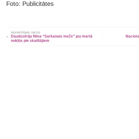
Foto: Publicitātes
Iepriekšējais raksts
Daudzsēriju filma “Sarkanais mežs” jau martā
Nacionā
nokļūs pie skatītājiem