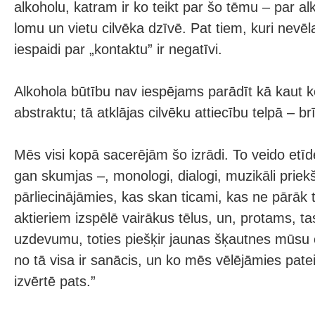
alkoholu, katram ir ko teikt par šo tēmu – par al
lomu un vietu cilvēka dzīvē. Pat tiem, kuri nevēla
iespaidi par „kontaktu” ir negatīvi.
Alkohola būtību nav iespējams parādīt kā kaut k
abstraktu; tā atklājas cilvēku attiecību telpā – br
Mēs visi kopā sacerējām šo izrādi. To veido etī
gan skumjas –, monologi, dialogi, muzikāli priek
pārliecinājāmies, kas skan ticami, kas ne pārāk 
aktieriem izspēlē vairākus tēlus, un, protams, ta
uzdevumu, toties piešķir jaunas šķautnes mūs
no tā visa ir sanācis, un ko mēs vēlējāmies pateik
izvērtē pats.”