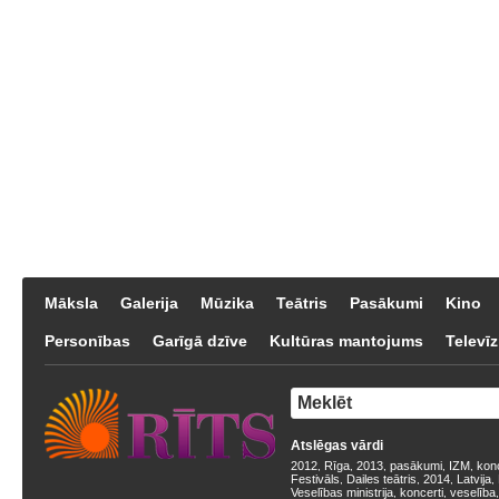
Māksla
Galerija
Mūzika
Teātris
Pasākumi
Kino
Personības
Garīgā dzīve
Kultūras mantojums
Televīz
Atslēgas vārdi
2012
Rīga
2013
pasākumi
IZM
kon
,
,
,
,
,
Festivāls
Dailes teātris
2014
Latvija
,
,
,
,
Veselības ministrija
koncerti
veselība
,
,