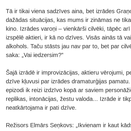
Tā ir tikai viena sadzīves aina, bet izrādes Gra
dažādas situācijas, kas mums ir zināmas ne tikai
kino. Izrādes varoņi – vienkārši cilvēki, tāpēc arī
izspēlē aktieri, ir kā no dzīves. Visās ainās tā vai
alkohols. Taču stāsts jau nav par to, bet par cil
saka: „Vai iedzersim?”
Šajā izrādē ir improvizācijas, aktieru vērojumi, pe
dzīve kļuvusi par izrādes dramaturģijas pamatu. 
epizodi ik reizi izdzīvo kopā ar saviem personā
replikas, intonācijas, žestu valoda... Izrāde ir ti
neatkārtojama ir pati dzīve.
Režisors Elmārs Seņkovs: „Ikvienam ir kaut kāds