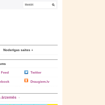
Noderīgas saites
ums
 Feed
Twitter
ebook
Draugiem.lv
a ārzemēs