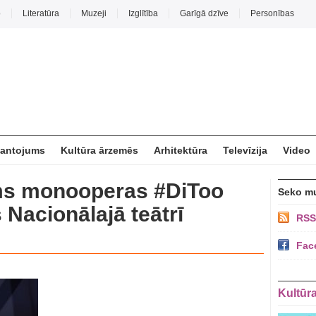
o
Literatūra
Muzeji
Izglītība
Garīgā dzīve
Personības
mantojums
Kultūra ārzemēs
Arhitektūra
Televīzija
Video
ms monooperas #DiToo
Seko m
Nacionālajā teātrī
RSS
Fac
Kultūr