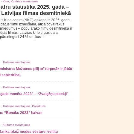
 ·
Kino
,
Kultūras mantojums
ātru statistika 2025. gadā –
 Latvijas filmas desmitniekā
is Kino centrs (NKC) apkopojis 2025. gada
s datus filmu izrādīšanā, atklājot vairākus
sniegumus – populārāko filmu desmitniekā ir
tējās filmas, Latvijas kino tirgus daļa
 pārsniegusi 24 % un, kas…
 ·
Kultūras mantojums
ministre: Mežotnes pilij arī turpmāk ir jābūt
 sabiedrībai
 ·
Kultūras mantojums
 gada monēta 2023” – “Zvaigžņu putekļi”
 ·
Kultūras mantojums
,
Pasākumi
as “Boņuks 2023” balvas
 ·
Kultūras mantojums
Banka izlaiž modes vēsturei veltītu