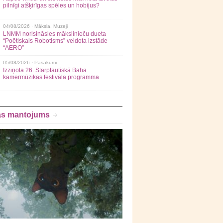
pilnīgi atšķirīgas spēles un hobijus?
04/08/2026 ·
Māksla
,
Muzeji
LNMM norisināsies mākslinieču dueta
“Poētiskais Robotisms” veidota izstāde
“AERO”
05/08/2026 ·
Pasākumi
Izziņota 26. Starptautiskā Baha
kamermūzikas festivāla programma
as mantojums