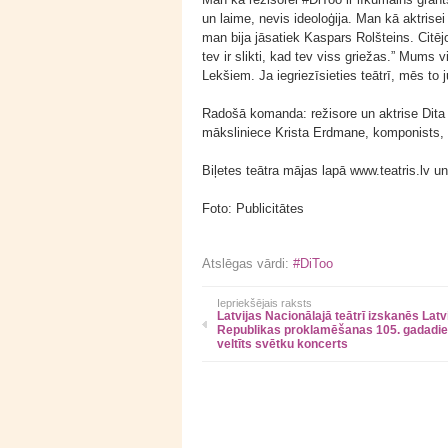
un laime, nevis ideoloģija. Man kā aktrise
man bija jāsatiek Kaspars Rolšteins. Citējo
tev ir slikti, kad tev viss griežas.” Mums
Lekšiem. Ja iegriezīsieties teātrī, mēs to 
Radošā komanda: režisore un aktrise Dita
māksliniece Krista Erdmane, komponists, l
Biļetes teātra mājas lapā www.teatris.lv u
Foto: Publicitātes
Atslēgas vārdi:
#DiToo
Iepriekšējais raksts
Latvijas Nacionālajā teātrī izskanēs Latv
Republikas proklamēšanas 105. gadadie
veltīts svētku koncerts