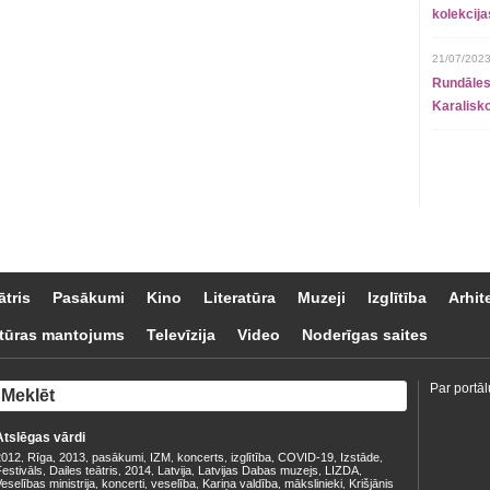
kolekcij
21/07/2023
Rundāles
Karalisko
ātris
Pasākumi
Kino
Literatūra
Muzeji
Izglītība
Arhit
tūras mantojums
Televīzija
Video
Noderīgas saites
Par portāl
Atslēgas vārdi
2012
Rīga
2013
pasākumi
IZM
koncerts
izglītība
COVID-19
Izstāde
,
,
,
,
,
,
,
,
,
estivāls
Dailes teātris
2014
Latvija
Latvijas Dabas muzejs
LIZDA
,
,
,
,
,
,
eselības ministrija
koncerti
veselība
Kariņa valdība
mākslinieki
Krišjānis
,
,
,
,
,