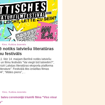
 ·
Kino
,
Kultūra ārzemēs
ē notiks latviešu literatūras
mu festivāls
1. līdz 14. maijam Berlīnē notiks latviešu
 un filmu festivāls “Vai viegli būt latvietim?”,
izē Latvijas literatūras eksporta platforma
iterature”. Festivālā tiks izrādītas filmas
94”, “Mātes piens”,…
 ·
Kino
,
Kultūra ārzemēs
balvu ceremonijā triumfē filma “Viss visur
s”