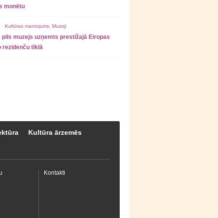
as monētu
 ·
Kultūras mantojums
,
Muzeji
 pils muzejs uzņemts prestižajā Eiropas
 rezidenču tīklā
ektūra
Kultūra ārzemēs
u
Kontakti