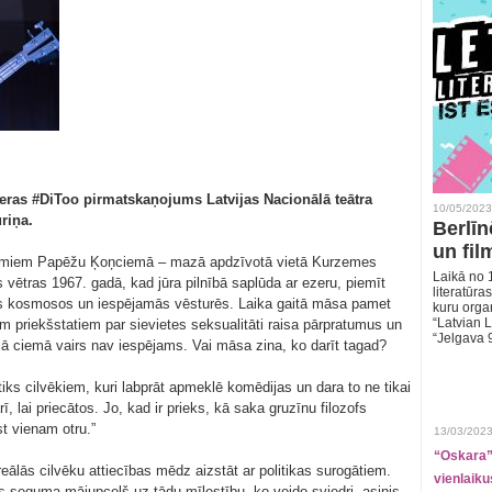
ras #DiToo pirmatskaņojums Latvijas Nacionālā teātra
10/05/2023
riņa.
Berlīn
un fil
jumiem Papēžu Ķoņciemā – mazā apdzīvotā vietā Kurzemes
Laikā no 1
vētras 1967. gadā, kad jūra pilnībā saplūda ar ezeru, piemīt
literatūras
los kosmosos un iespējamās vēsturēs. Laika gaitā māsa pamet
kuru organ
“Latvian L
 priekšstatiem par sievietes seksualitāti raisa pārpratumus un
“Jelgava 
tajā ciemā vairs nav iespējams. Vai māsa zina, ko darīt tagad?
ks cilvēkiem, kuri labprāt apmeklē komēdijas un dara to ne tikai
rī, lai priecātos. Jo, kad ir prieks, kā saka gruzīnu filozofs
t vienam otru.”
13/03/2023
“Oskara” 
reālās cilvēku attiecības mēdz aizstāt ar politikas surogātiem.
vienlaiku
ts seguma mājupceļš uz tādu mīlestību, ko veido sviedri, asinis