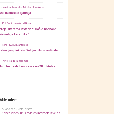
 ·
Kultūra ārzemēs
,
Mūzika
,
Pasākumi
nd uzstāsies Igaunijā
 ·
Kultūra ārzemēs
,
Māksla
rejā skatāma izstāde “Drošie horizonti:
laikmetīgā keramika”
 ·
Kino
,
Kultūra ārzemēs
ākas jau piektais Baltijas filmu festivāls
 ·
Kino
,
Kultūra ārzemēs
filmu festivāls Londonā – no 28. oktobra
ākie raksti
04/08/2026 ·
NEEKSISTE
Kāpēc vīrieši un sievietes internetā izvēlas