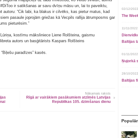
i #DiToo ir satikšanas ar savu dvīņu māsu un, lai to paveiktu,
02/12/2022
t autoru: “Cik labi, ka blakus ir cilvēks, kas pietur matus, kad
The Week
 visiem pasaule joprojām griežas kā Vecpils rallija ātrumposms gar
jums pieturēsim.”
11/11/2022
 Lūriņa, kostīmu māksliniece Liene Rolšteina, gaismu
Dienvidko
ibreta autors un basģitārists Kaspars Rolšteins
Baltijas 
n “Biļešu paradīzes” kasēs.
01/11/2022
Ņujorkā s
28/10/2022
Baltijas 
Nākamais raksts
ijas
Rīgā ar vairākiem pasākumiem atzīmēs Latvijas
nai
Republikas 105. dzimšanas dienu
Populār