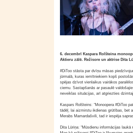
6. decembrī Kaspara Rolšteina monoope
Aktieru zālē. Režisore un aktrise Dita Lū
#DiToo stāsta par dvīņu māsas piedzīvo
jūrmalā, kuras iemītniekiem kopš postošās 
spējas dzīvot vienlaikus vairākos paralē
ciemu. Sastapšanās ar pasaulē valdošajiem
neveiklas situācijas, arī atgriezties dzim
Kaspars Rolšteins: “Monoopera #DiToo pati
tādēļ, lai aizmirstu ikdienas grūtības, bet a
Merabs Mamardašvili, tad ir iespēja sapras
Dita Lūriņa: “Mūsdienu informācijas laukā 
Man kā režisorei #DiToo ir līkumains gran