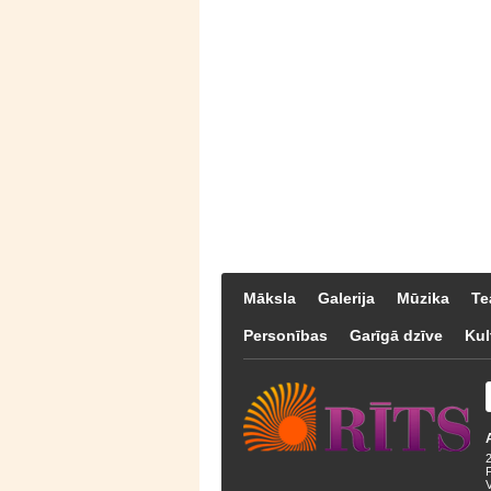
Māksla
Galerija
Mūzika
Te
Personības
Garīgā dzīve
Kul
F
V