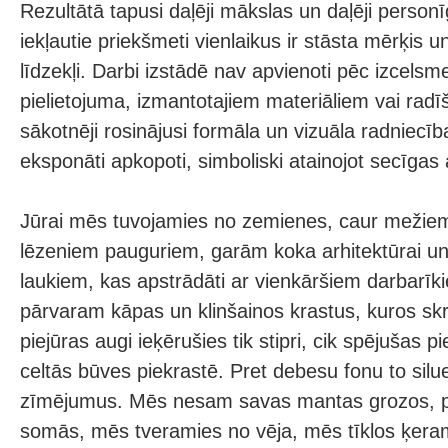
Rezultātā tapusi daļēji mākslas un daļēji personī
iekļautie priekšmeti vienlaikus ir stāsta mērķis u
līdzekļi. Darbi izstādē nav apvienoti pēc izcelsme
pielietojuma, izmantotajiem materiāliem vai radī
sākotnēji rosinājusi formāla un vizuāla radniecīb
eksponāti apkopoti, simboliski atainojot secīgas 
Jūrai mēs tuvojamies no zemienes, caur mežie
lēzeniem pauguriem, garām koka arhitektūrai u
laukiem, kas apstrādāti ar vienkāršiem darbarī
pārvaram kāpas un klinšainos krastus, kuros skra
piejūras augi ieķērušies tik stipri, cik spējušas p
celtās būves piekrastē. Pret debesu fonu to silu
zīmējumus. Mēs nesam savas mantas grozos, p
somās, mēs tveramies no vēja, mēs tīklos ķeram