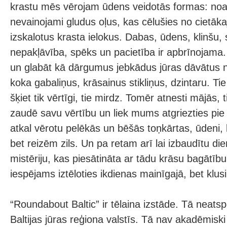
krastu mēs vērojam ūdens veidotās formas: no
nevainojami gludus oļus, kas cēlušies no cietāka
izskalotus krasta ielokus. Dabas, ūdens, klinšu, 
nepakļāvība, spēks un pacietība ir apbrīnojam
un glabāt kā dārgumus jebkādus jūras dāvātus 
koka gabaliņus, krāsainus stikliņus, dzintaru. Ti
šķiet tik vērtīgi, tie mirdz. Tomēr atnesti mājās, 
zaudē savu vērtību un liek mums atgriezties pie j
atkal vērotu pelēkās un bēšās toņkārtas, ūdeni, 
bet reizēm zils. Un pa retam arī lai izbaudītu di
mistēriju, kas piesātināta ar tādu krāsu bagātību 
iespējams iztēloties ikdienas mainīgajā, bet klusi
“Roundabout Baltic” ir tēlaina izstāde. Tā neatsp
Baltijas jūras reģiona valstīs. Tā nav akadēmiski