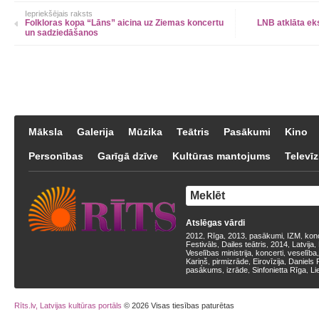
Iepriekšējais raksts
Folkloras kopa “Lāns” aicina uz Ziemas koncertu
LNB atklāta eks
un sadziedāšanos
Māksla
Galerija
Mūzika
Teātris
Pasākumi
Kino
Personības
Garīgā dzīve
Kultūras mantojums
Televīz
Atslēgas vārdi
2012
Rīga
2013
pasākumi
IZM
kon
,
,
,
,
,
Festivāls
Dailes teātris
2014
Latvija
,
,
,
,
Veselības ministrija
koncerti
veselība
,
,
Kariņš
pirmizrāde
Eirovīzija
Daniels 
,
,
,
pasākums
izrāde
Sinfonietta Rīga
Li
,
,
,
Rīts.lv, Latvijas kultūras portāls
© 2026 Visas tiesības paturētas