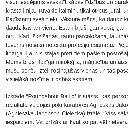
visur iespējams saskatīt kādas līdzības un para
krasta līnija. Tuvākie kaimiņi, tikai otrpus jūrai, u
Pazīstami svešinieki. Vēsture māca, ka daudz k
daudz kas arī vieno. Esam bijuši gan kopā, gan 
otru. Kari, šķelšanās, tautu pārceļošana, laulība
tuvums nosaka noteiktu profesiju esamību. Piejūr
līdzīga. Ļaudis stājas pretī tiem pašiem postoš
Mums bijusi līdzīga mitoloģija, māņticība un aizs
mūsu senču iztēli rosinājušas vienas un tās paš
vislielākā nozīme ir dabas skatiem.
Izstāde “Roundabout Baltic” ir stāsts, kas pers
rezultātā veidojās poļu kuratores Agņeškas Ja
(Agnieszka Jacobson-Cielecka) iztēlē: “Viss sāk
iespaidiem. Vai drīzāk ar kaut ko pat vēl netver