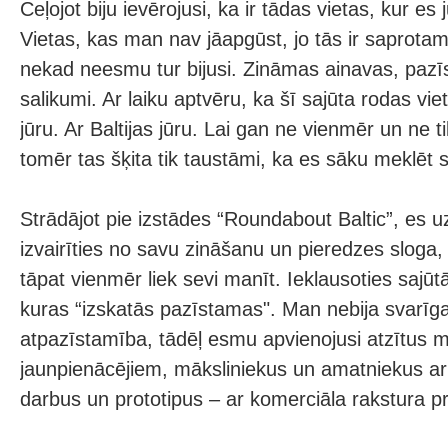
Ceļojot biju ievērojusi, ka ir tādas vietas, kur es
Vietas, kas man nav jāapgūst, jo tās ir saprotam
nekad neesmu tur bijusi. Zināmas ainavas, pazī
salikumi. Ar laiku aptvēru, ka šī sajūta rodas vie
jūru. Ar Baltijas jūru. Lai gan ne vienmēr un ne t
tomēr tas šķita tik taustāmi, ka es sāku meklēt 
Strādājot pie izstādes “Roundabout Baltic”, es u
izvairīties no savu zināšanu un pieredzes sloga, 
tāpat vienmēr liek sevi manīt. Ieklausoties sajūtā
kuras “izskatās pazīstamas". Man nebija svarīg
atpazīstamība, tādēļ esmu apvienojusi atzītus m
jaunpienācējiem, māksliniekus un amatniekus ar 
darbus un prototipus – ar komerciāla rakstura p