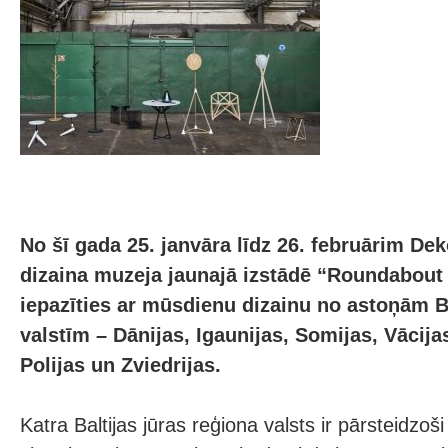
No šī gada 25. janvāra līdz 26. februārim De
dizaina muzeja jaunajā izstādē “Roundabout 
iepazīties ar mūsdienu dizainu no astoņām Ba
valstīm – Dānijas, Igaunijas, Somijas, Vācijas
Polijas un Zviedrijas.
Katra Baltijas jūras reģiona valsts ir pārsteidzoši