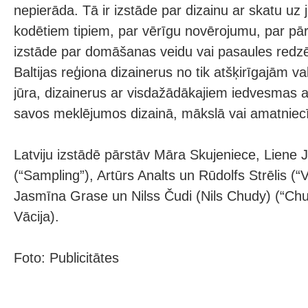
nepierāda. Tā ir izstāde par dizainu ar skatu uz
kodētiem tipiem, par vērīgu novērojumu, par pār
izstāde par domāšanas veidu vai pasaules redz
Baltijas reģiona dizainerus no tik atšķirīgajām va
jūra, dizainerus ar visdažādākajiem iedvesmas
savos meklējumos dizainā, mākslā vai amatniec
Latviju izstādē pārstāv Māra Skujeniece, Liene
(“Sampling”), Artūrs Analts un Rūdolfs Strēlis (
Jasmīna Grase un Nilss Čudi (Nils Chudy) (“Chud
Vācija).
Foto: Publicitātes