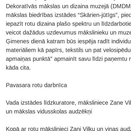
Dekoratīvās mākslas un dizaina muzejā (DMDM
mākslas biedrības izstādes “Skārien-jūtīgs”, pi
iepazīt rotu dizaina plašo spektru un līdzdarboti
veicot dažādus uzdevumus mākslinieku un muz
Ģimenes dienā katram būs iespēja radīt individu
materiāliem kā papīrs, tekstils un pat velosipēd
apmaiņas punktā” apmainīt savu līdzi paņemtu r
kāda cita.
Pavasara rotu darbnīca
Vada izstādes līdzkuratore, māksliniece Zane Vi
un mākslas vidusskolas audzēkņi
Kopā ar rotu mākslinieci Zani Vilku un viņas a