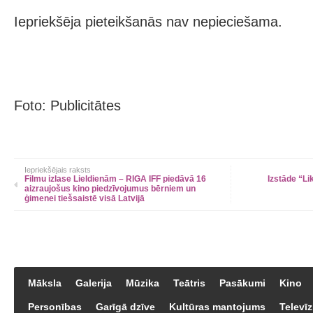
Iepriekšēja pieteikšanās nav nepieciešama.
Foto: Publicitātes
Iepriekšējais raksts
Filmu izlase Lieldienām – RIGA IFF piedāvā 16
Izstāde “Li
aizraujošus kino piedzīvojumus bērniem un
ģimenei tiešsaistē visā Latvijā
Māksla
Galerija
Mūzika
Teātris
Pasākumi
Kino
Personības
Garīgā dzīve
Kultūras mantojums
Televīz