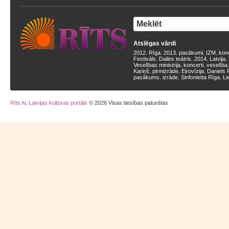
Atslēgas vārdi
2012
Rīga
2013
pasākumi
IZM
kon
,
,
,
,
,
Festivāls
Dailes teātris
2014
Latvija
,
,
,
,
Veselības ministrija
koncerti
veselība
,
,
Kariņš
pirmizrāde
Eirovīzija
Daniels 
,
,
,
pasākums
izrāde
Sinfonietta Rīga
Li
,
,
,
Rīts.lv, Latvijas kultūras portāls
© 2026 Visas tiesības paturētas