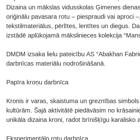
Dizaina un mākslas vidusskolas Ģimenes dienas 
oriģinālu pavasara rotu – piespraudi vai aproci 
tekstilmateriālus, pērlītes, lentītes un diegus.
izstādē aplūkojamā mākslinieces kolekcija “Mans
DMDM izsaka lielu pateicību AS “Abakhan Fabric
darbnīcas materiālu nodrošināšanā.
Papīra kroņu darbnīca
Kronis ir varas, skaistuma un greznības simbols 
kultūrām. Šajā aktivitātē piedāvāsim no krāsain
unikāla dizaina kroni, radot brīnišķīgu karalisko
Eksperimentālo rotu darbnīca