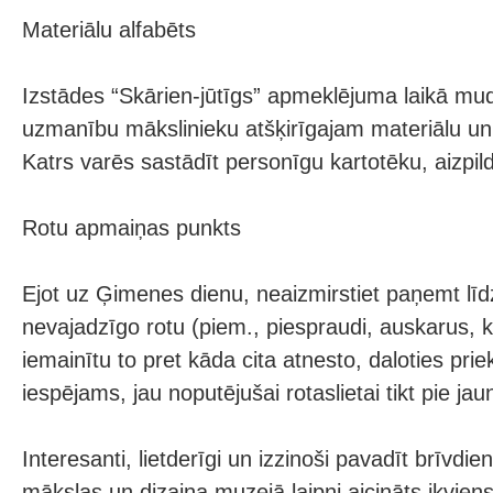
Materiālu alfabēts
Izstādes “Skārien-jūtīgs” apmeklējuma laikā mu
uzmanību mākslinieku atšķirīgajam materiālu un
Katrs varēs sastādīt personīgu kartotēku, aizpil
Rotu apmaiņas punkts
Ejot uz Ģimenes dienu, neaizmirstiet paņemt līdz
nevajadzīgo rotu (piem., piespraudi, auskarus, ka
iemainītu to pret kāda cita atnesto, daloties prie
iespējams, jau noputējušai rotaslietai tikt pie ja
Interesanti, lietderīgi un izzinoši pavadīt brīvdi
mākslas un dizaina muzejā laipni aicināts ikviens,