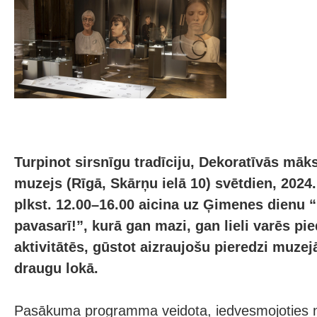
Turpinot sirsnīgu tradīciju, Dekoratīvās māk
muzejs (Rīgā, Skārņu ielā 10) svētdien, 2024. 
plkst. 12.00–16.00 aicina uz Ģimenes dienu 
pavasarī!”, kurā gan mazi, gan lieli varēs pi
aktivitātēs, gūstot aizraujošu pieredzi muze
draugu lokā.
Pasākuma programma veidota, iedvesmojoties n