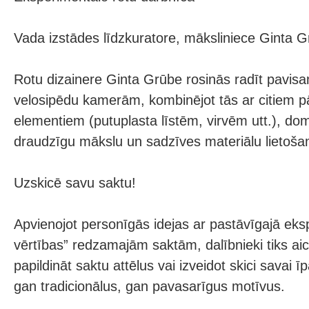
Vada izstādes līdzkuratore, māksliniece Ginta 
Rotu dizainere Ginta Grūbe rosinās radīt pavis
velosipēdu kamerām, kombinējot tās ar citiem p
elementiem (putuplasta līstēm, virvēm utt.), dom
draudzīgu mākslu un sadzīves materiālu lietošan
Uzskicē savu saktu!
Apvienojot personīgās idejas ar pastāvīgajā eksp
vērtības” redzamajām saktām, dalībnieki tiks aici
papildināt saktu attēlus vai izveidot skici savai īp
gan tradicionālus, gan pavasarīgus motīvus.