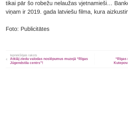
tikai pār šo robežu nelaužas vjetnamieši… Bank
viņam ir 2019. gada latviešu filma, kura aizkustin
Foto: Publicitātes
Iepriekšējais raksts
Atklāj ziedu valodas noslēpumus muzejā “Rīgas
“Rīgas 
Jūgendstila centrs”!
Kutepova