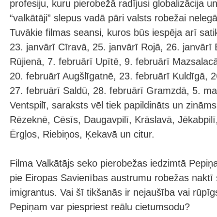
profesiju, kuru pierobežā radījusi globalizācija u
“valkātāji” slepus vadā pāri valsts robežai neleg
Tuvākie filmas seansi, kuros būs iespēja arī sati
23. janvārī Cīravā, 25. janvārī Rojā, 26. janvārī 
Rūjienā, 7. februārī Upītē, 9. februārī Mazsalacā
20. februārī Augšlīgatnē, 23. februārī Kuldīgā, 2
27. februārī Saldū, 28. februārī Gramzdā, 5. ma
Ventspilī, saraksts vēl tiek papildināts un zināms
Rēzeknē, Cēsīs, Daugavpilī, Krāslavā, Jēkabpilī
Ērgļos, Riebiņos, Ķekavā un citur.
Filma Valkātājs seko pierobežas iedzimtā Pepiņ
pie Eiropas Savienības austrumu robežas naktī 
imigrantus. Vai šī tikšanās ir nejaušība vai rūpī
Pepiņam var piespriest reālu cietumsodu?