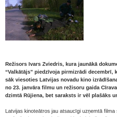
Režisors Ivars Zviedris, kura jaunākā dokum
“Valkātājs” piedzīvoja pirmizrādi decembrī, 
sāk viesoties Latvijas novadu kino izrādīšan
no 23. janvāra filmu un režisoru gaida Cīrava
dzimtā Rūjiena, bet saraksts ir vēl plašāks un
Latvijas kinoteātros jau atsaucīgi uzņemtā filma