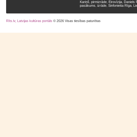
Kariņš
pirmizrāde
Eirovīzija
Daniels 
,
,
,
pasākums
izrāde
Sinfonietta Rīga
Li
,
,
,
Rīts.lv, Latvijas kultūras portāls
© 2026 Visas tiesības paturētas