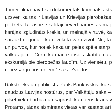
Tomēr filma nav tikai dokumentāls kriminālstāsts
uzsver, ka tas ir Latvijas un Krievijas pierobežas
portrets. Režisors skatītāju ieved pamestās mājā
karājas izgludināts krekls, un melnajā virtuvē, ka
saraukt degunu – kā cilvēki tā var dzīvot! Nu, t
un purvos, kur notiek kaķa un peles spēle star
valkātājiem. “Ceru, ka man izdosies skatītāju a
ekskursijā pie pierobežas ļaudīm. Uz viensētu,
robežsargu posteņiem,” saka Zviedris.
Rakstnieks un publicists Pauls Bankovskis, kurš 
daudzus Latvijas nostūrus, par Valkātāju saka – f
pilsētnieku burbuļa un saprast, ka ūdens krāns vi
Protams, tādas aizmirstas vietas var sastapt arī