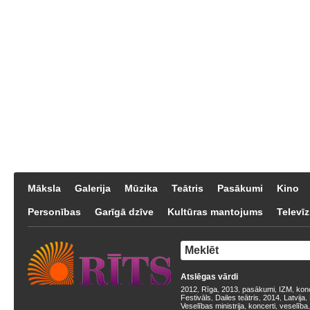
Māksla
Galerija
Mūzika
Teātris
Pasākumi
Kino
Personības
Garīgā dzīve
Kultūras mantojums
Televīz
Atslēgas vārdi
2012
Rīga
2013
pasākumi
IZM
kon
,
,
,
,
,
Festivāls
Dailes teātris
2014
Latvija
,
,
,
,
Veselības ministrija
koncerti
veselība
,
,