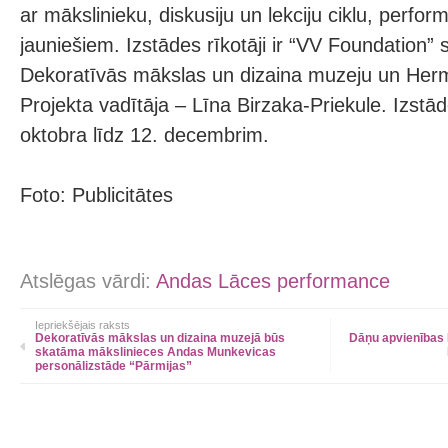
ar mākslinieku, diskusiju un lekciju ciklu, perf
jauniešiem. Izstādes rīkotāji ir “VV Foundation
Dekoratīvās mākslas un dizaina muzeju un Her
Projekta vadītāja – Līna Birzaka-Priekule. Izstā
oktobra līdz 12. decembrim.
Foto: Publicitātes
Atslēgas vārdi:
Andas Lāces performance
Iepriekšējais raksts
Dekoratīvās mākslas un dizaina muzejā būs
Dāņu apvienības E
skatāma mākslinieces Andas Munkevicas
personālizstāde “Pārmijas”