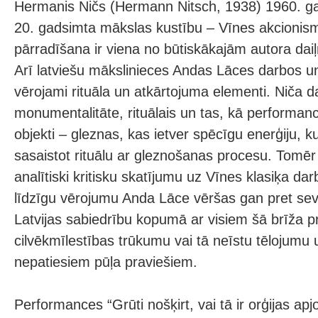
Hermanis Ničs (Hermann Nitsch, 1938) 1960. ga
20. gadsimta mākslas kustību – Vīnes akcionism
pārradīšana ir viena no būtiskākajām autora dai
Arī latviešu mākslinieces Andas Lāces darbos 
vērojami rituāla un atkārtojuma elementi. Niča d
monumentalitāte, rituālais un tas, kā performanc
objekti – gleznas, kas ietver spēcīgu enerģiju, ku
sasaistot rituālu ar gleznošanas procesu. Tomēr
analītiski kritisku skatījumu uz Vīnes klasiķa da
līdzīgu vērojumu Anda Lāce vēršas gan pret sevi
Latvijas sabiedrību kopumā ar visiem šā brīža p
cilvēkmīlestības trūkumu vai tā neīstu tēlojumu
nepatiesiem pūļa praviešiem.
Performances “Grūti nošķirt, vai tā ir orģijas apj