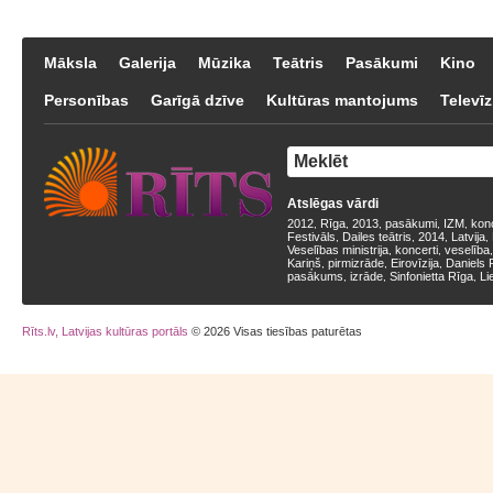
Māksla
Galerija
Mūzika
Teātris
Pasākumi
Kino
Personības
Garīgā dzīve
Kultūras mantojums
Televīz
Atslēgas vārdi
2012
Rīga
2013
pasākumi
IZM
kon
,
,
,
,
,
Festivāls
Dailes teātris
2014
Latvija
,
,
,
,
Veselības ministrija
koncerti
veselība
,
,
Kariņš
pirmizrāde
Eirovīzija
Daniels 
,
,
,
pasākums
izrāde
Sinfonietta Rīga
Li
,
,
,
Rīts.lv, Latvijas kultūras portāls
© 2026 Visas tiesības paturētas