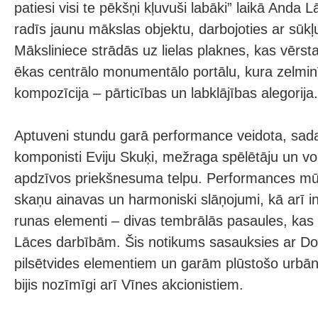
patiesi visi te pēkšņi kļuvuši labāki” laikā And
radīs jaunu mākslas objektu, darbojoties ar sūk
Māksliniece strādās uz lielas plaknes, kas vērsta
ēkas centrālo monumentālo portālu, kura zelminī
kompozīcija – pārticības un labklājības alegorija.
Aptuveni stundu garā performance veidota, sada
komponisti Eviju Skuķi, mežraga spēlētāju un vo
apdzīvos priekšnesuma telpu. Performances mū
skaņu ainavas un harmoniski slāņojumi, kā arī ind
runas elementi – divas tembrālās pasaules, ka
Lāces darbībām. Šis notikums sasauksies ar 
pilsētvides elementiem un garām plūstošo urbāno
bijis nozīmīgi arī Vīnes akcionistiem.