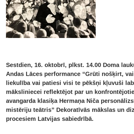
Sestdien, 16. oktobrī, plkst. 14.00 Doma lau
Andas Lāces performance “Grūti nošķirt, vai 
liekulība vai patiesi visi te pēkšņi kļuvuši la
māksliniecei reflektējot par un konfrontējotie
avangarda klasiķa Hermaņa Niča personālizs
mistēriju teātris” Dekoratīvās mākslas un d
procesiem Latvijas sabiedrībā.