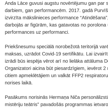
Anda Lāce guvusi augstu novērtējumu gan par s
darbiem, gan performancēm. 2017. gadā Purvīša
izvirzīta mākslinieces performance “Atindēšana”,
darbojās ar figūrām, kas gatavotas no porolona
performances uz performanci.
Priekšnesumu speciālā norobežotā teritorijā varē
maksas, uzrādot Covid-19 sertifikātu. Lai izvair
izrādi būs iespēja vērot arī no lielāka attāluma
Organizatori aicina būt piesardzīgiem, ievērot 2
citiem apmeklētājiem un valkāt FFP2 respirator
norises laikā.
Pasākums norisinās Hermaņa Niča personālizstā
mistēriju teātris” pavadošās programmas ietvaro