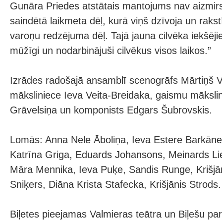
Gunāra Priedes atstātais mantojums nav aizmirs
saindētā laikmeta dēļ, kurā viņš dzīvoja un rakstī
varoņu redzējuma dēļ. Tajā jauna cilvēka iekšējie u
mūžīgi un nodarbinājuši cilvēkus visos laikos.”
Izrādes radošajā ansamblī scenogrāfs Mārtiņš Vi
māksliniece Ieva Veita-Breidaka, gaismu māksli
Grāvelsiņa un komponists Edgars Šubrovskis.
Lomās: Anna Nele Āboliņa, Ieva Estere Barkāne,
Katrīna Griga, Eduards Johansons, Meinards Lie
Māra Mennika, Ieva Puķe, Sandis Runge, Krišjān
Sniķers, Diāna Krista Stafecka, Krišjānis Strods.
Biļetes pieejamas Valmieras teātra un Biļešu pa