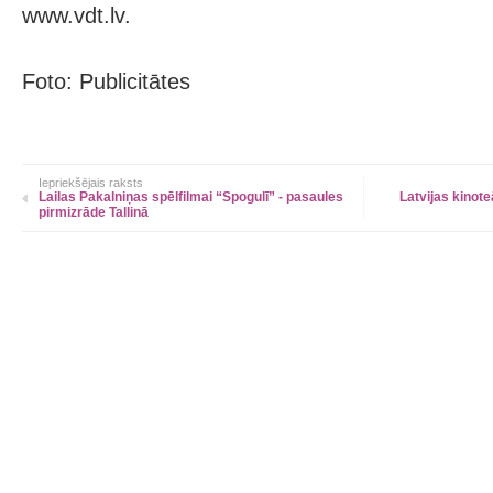
www.vdt.lv.
Foto: Publicitātes
Iepriekšējais raksts
Lailas Pakalniņas spēlfilmai “Spogulī” - pasaules
Latvijas kinote
pirmizrāde Tallinā