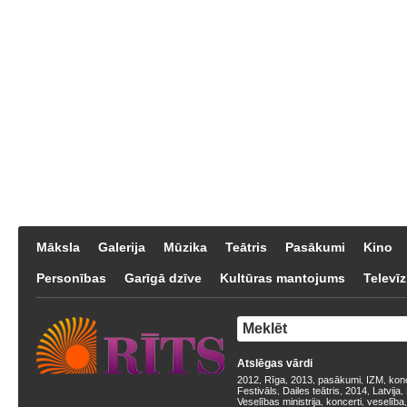
Māksla
Galerija
Mūzika
Teātris
Pasākumi
Kino
Personības
Garīgā dzīve
Kultūras mantojums
Televīz
Atslēgas vārdi
2012
Rīga
2013
pasākumi
IZM
kon
,
,
,
,
,
Festivāls
Dailes teātris
2014
Latvija
,
,
,
,
Veselības ministrija
koncerti
veselība
,
,