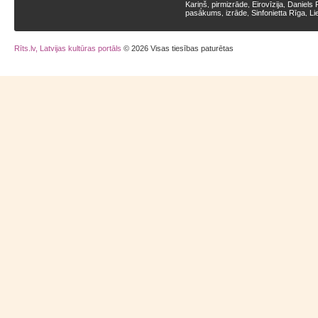
Kariņš
pirmizrāde
Eirovīzija
Daniels 
,
,
,
pasākums
izrāde
Sinfonietta Rīga
Li
,
,
,
Rīts.lv, Latvijas kultūras portāls
© 2026 Visas tiesības paturētas