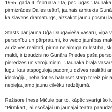
1955. gada 4. februāra rītā, pēc lugas “Jaunākā
pirmizrādes Dailes teātrī, jaunais arhitekts Gu
kā slavens dramaturgs, aizsākot jaunu posmu latv
Stāsts par jaunā Uģa Daugavieša vasaru, viņa 
personību un pārpratumi, ko veido jaunības m
ar dzīves realitāti, pirmā nelaimīgā mīlestība, s
maldi, ir izaudzis no Gunāra Priedes paša perso
pieredzes un vērojumiem. “Jaunākā brāļa vasara
lugu, kas atspoguļoja padomju dzīves realitāti a
ideoloģiju, nebaidoties balansēt starp toreiz pie
nepieļaujamo jaunu cilvēku redzējumā.
Režisore Inese Mičule par to, kāpēc svarīgi šo l
“Pirmkārt, lai esošajai un jaunajai teātra paaudze