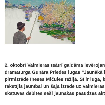
2. oktobrī Valmieras teātrī gaidāma ievēroja
dramaturga Gunāra Priedes lugas “Jaunākā b
pirmizrāde Ineses Mičules režijā. Šī ir luga, 
rakstījis jaunībai un šajā izrādē uz Valmieras
skatuves debitēs seši jaunākās paaudzes akti