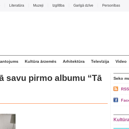
o
Literatūra
Muzeji
Izglītība
Garīgā dzīve
Personības
mantojums
Kultūra ārzemēs
Arhitektūra
Televīzija
Video
ajā savu pirmo albumu “Tā
Seko m
RSS
Fac
Kultūr