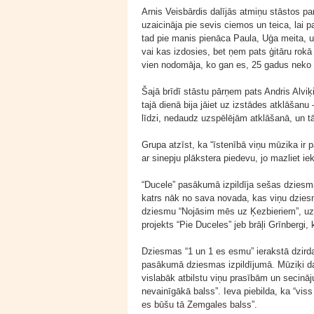
Arnis Veisbārdis dalījās atmiņu stāstos pa
uzaicināja pie sevis ciemos un teica, lai
tad pie manis pienāca Paula, Uģa meita, un
vai kas izdosies, bet ņem pats ģitāru rokā
vien nodomāja, ko gan es, 25 gadus neko ne
Šajā brīdī stāstu pārņem pats Andris Alviķ
tajā dienā bija jāiet uz izstādes atklāšan
līdzi, nedaudz uzspēlējām atklāšanā, un tā
Grupa atzīst, ka “īstenībā viņu mūzika ir
ar sinepju plākstera piedevu, jo mazliet ie
“Ducele” pasākumā izpildīja sešas dziesmas
katrs nāk no sava novada, kas viņu dzies
dziesmu “Nojāsim mēs uz Ķezbieriem”, uz s
projekts “Pie Duceles” jeb brāļi Grīnbergi,
Dziesmas “1 un 1 es esmu” ierakstā dzirda
pasākumā dziesmas izpildījumā. Mūziķi da
vislabāk atbilstu viņu prasībām un secināj
nevainīgākā balss”. Ieva piebilda, ka “viss
es būšu tā Zemgales balss”.