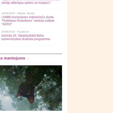
pilnīgi atšķirīgas spēles un hobijus?
04/08/2026 ·
Māksla
,
Muzeji
LNMM norisināsies mākslinieču dueta
“Poētiskais Robotisms” veidota izstāde
“AERO”
05/08/2026 ·
Pasākumi
Izziņota 26. Starptautiskā Baha
kamermūzikas festivāla programma
as mantojums