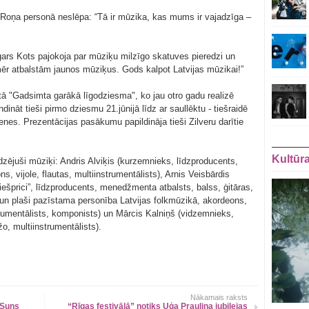
na Roņa personā neslēpa: “Tā ir mūzika, kas mums ir vajadzīga –
gars Kots pajokoja par mūziķu milzīgo skatuves pieredzi un
ēr atbalstām jaunos mūziķus. Gods kalpot Latvijas mūzikai!”
tā "Gadsimta garākā līgodziesma", ko jau otro gadu realizē
dināt tieši pirmo dziesmu 21.jūnijā līdz ar saullēktu - tiešraidē
enes. Prezentācijas pasākumu papildināja tieši Zilveru darītie
Kultūr
zējuši mūziķi: Andris Alviķis (kurzemnieks, līdzproducents,
, vijole, flautas, multiinstrumentālists), Arnis Veisbārdis
ešprici”, līdzproducents, menedžmenta atbalsts, balss, ģitāras,
a un plaši pazīstama personība Latvijas folkmūzikā, akordeons,
trumentālists, komponists) un Mārcis Kalniņš (vidzemnieks,
žo, multiinstrumentālists).
Nākamais raksts
"Suns
“Rīgas festivālā” notiks Uģa Prauliņa jubilejas