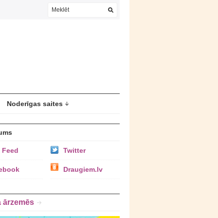
Noderīgas saites
ums
 Feed
Twitter
ebook
Draugiem.lv
a ārzemēs