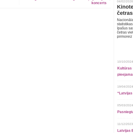
04/02/2026
koncerts
Kinote
četras
Nacionāla
statistika
īpašus sa
četras vie
pirmoreiz
10/10/2024
Kultūras 
pieejamai
19/04/2024
“Latvijas
05/03/2024
Pasniegt
11/12/2023
Latvijas 