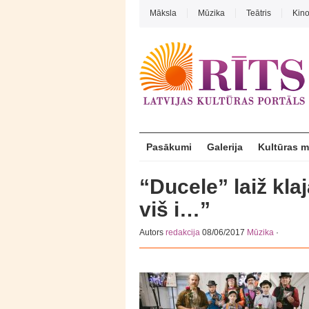
Māksla
Mūzika
Teātris
Kin
Pasākumi
Galerija
Kultūras 
“Ducele” laiž kl
viš i…”
Autors
redakcija
08/06/2017
Mūzika
·