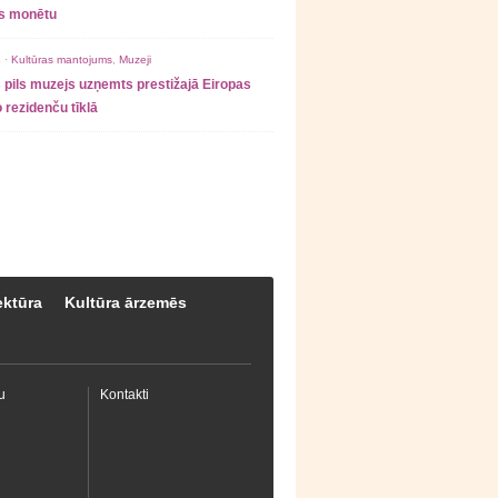
as monētu
 ·
Kultūras mantojums
,
Muzeji
 pils muzejs uzņemts prestižajā Eiropas
 rezidenču tīklā
ektūra
Kultūra ārzemēs
u
Kontakti