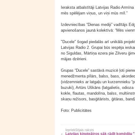
Ieraksta atbalstītāji Latvijas Radio Armī
mēs spēlējam viņus, un viņi mūs mīl.”
Izdevniecības “Dienas mediji” vadītājs Ed
apvienošanos jaunā kolektīvā: “Mēs vienm
"Ducele" šogad piedalās arī unikālā projek
Latvijas Radio 2. Grupai būs iespēja ieskan
no Siguldas, Mārtiņa ezera pie Zilveru ģim
mājas dzērieni.
Grupas “Ducele” sastāvā muzicē ļoti piered
menedžmenta pīlārs, balss, bass, akordeons
(vidzemnieks ar latgaļu un kurzemnieku “pi
buzuki), Artūrs Uškāns (latgalietis, odioz
kokle, flautas, mandolīna, balss, multiins
skaņu režisors, basģitārists, ģitāras, band
Foto: Publicitātes
Iepriekšējais raksts
Latvijas kinoteātros sāk rādīt komēdiju 