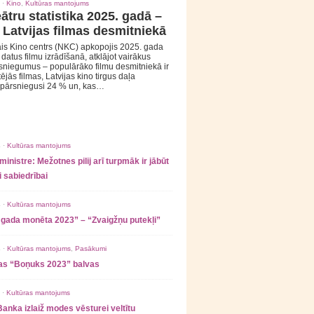
 ·
Kino
,
Kultūras mantojums
ātru statistika 2025. gadā –
 Latvijas filmas desmitniekā
is Kino centrs (NKC) apkopojis 2025. gada
s datus filmu izrādīšanā, atklājot vairākus
sniegumus – populārāko filmu desmitniekā ir
tējās filmas, Latvijas kino tirgus daļa
 pārsniegusi 24 % un, kas…
 ·
Kultūras mantojums
ministre: Mežotnes pilij arī turpmāk ir jābūt
 sabiedrībai
 ·
Kultūras mantojums
 gada monēta 2023” – “Zvaigžņu putekļi”
 ·
Kultūras mantojums
,
Pasākumi
as “Boņuks 2023” balvas
 ·
Kultūras mantojums
Banka izlaiž modes vēsturei veltītu