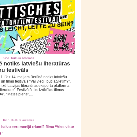
 ·
Kino
,
Kultūra ārzemēs
ē notiks latviešu literatūras
mu festivāls
1. līdz 14. maijam Berlīnē notiks latviešu
 un filmu festivāls “Vai viegli būt latvietim?”,
izē Latvijas literatūras eksporta platforma
iterature”. Festivālā tiks izrādītas filmas
94”, “Mātes piens”,…
 ·
Kino
,
Kultūra ārzemēs
balvu ceremonijā triumfē filma “Viss visur
s”