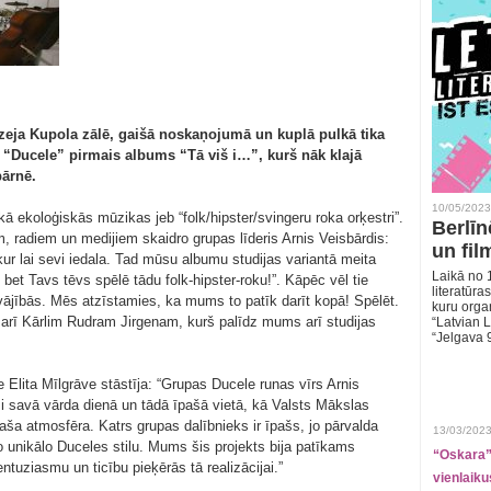
uzeja Kupola zālē, gaišā noskaņojumā un kuplā pulkā tika
“Ducele” pirmais albums “Tā viš i…”, kurš nāk klajā
pārnē.
10/05/2023
ā ekoloģiskās mūzikas jeb “folk/hipster/svingeru roka orķestri”.
Berlīn
 radiem un medijiem skaidro grupas līderis Arnis Veisbārdis:
un fil
r lai sevi iedala. Tad mūsu albumu studijas variantā meita
Laikā no 1
, bet Tavs tēvs spēlē tādu folk-hipster-roku!”. Kāpēc vēl tie
literatūras
s vājībās. Mēs atzīstamies, ka mums to patīk darīt kopā! Spēlēt.
kuru organ
 arī Kārlim Rudram Jirgenam, kurš palīdz mums arī studijas
“Latvian L
“Jelgava 
e Elita Mīlgrāve stāstīja: “Grupas Ducele runas vīrs Arnis
si savā vārda dienā un tādā īpašā vietā, kā Valsts Mākslas
paša atmosfēra. Katrs grupas dalībnieks ir īpašs, jo pārvalda
13/03/2023
o unikālo Duceles stilu. Mums šis projekts bija patīkams
“Oskara” 
entuziasmu un ticību pieķērās tā realizācijai.”
vienlaiku