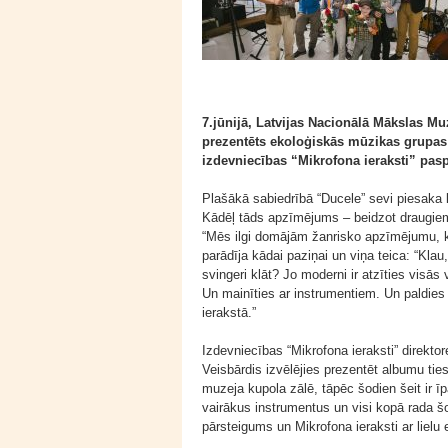
7.jūnijā, Latvijas Nacionālā Mākslas M
prezentēts ekoloģiskās mūzikas grupas 
izdevniecības “Mikrofona ieraksti” pas
Plašākā sabiedrībā “Ducele” sevi piesaka k
Kādēļ tāds apzīmējums – beidzot draugiem,
“Mēs ilgi domājām žanrisko apzīmējumu, ku
parādīja kādai paziņai un viņa teica: “Klau
svingeri klāt? Jo moderni ir atzīties visā
Un mainīties ar instrumentiem. Un paldies
ierakstā.”
Izdevniecības “Mikrofona ieraksti” direktor
Veisbārdis izvēlējies prezentēt albumu tie
muzeja kupola zālē, tāpēc šodien šeit ir ī
vairākus instrumentus un visi kopā rada š
pārsteigums un Mikrofona ieraksti ar lielu 