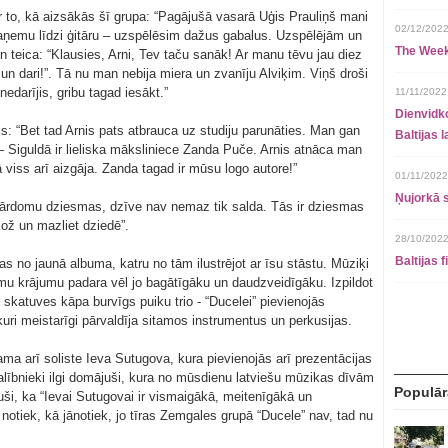
r to, kā aizsākās šī grupa: “Pagājušā vasarā Uģis Prauliņš mani
02/12/2022
 paņemu līdzi ģitāru – uzspēlēsim dažus gabalus. Uzspēlējām un
The Week
 teica: “Klausies, Arni, Tev taču sanāk! Ar manu tēvu jau diez
 un dari!”. Tā nu man nebija miera un zvanīju Alviķim. Viņš droši
darījis, gribu tagad iesākt.”
11/11/2022
Dienvidko
is: “Bet tad Arnis pats atbrauca uz studiju parunāties. Man gan
Baltijas 
u – Siguldā ir lieliska māksliniece Zanda Puče. Arnis atnāca man
 viss arī aizgāja. Zanda tagad ir mūsu logo autore!”
01/11/2022
Ņujorkā s
 pārdomu dziesmas, dzīve nav nemaz tik salda. Tās ir dziesmas
kož un mazliet dziedē”.
28/10/2022
Baltijas 
 no jaunā albuma, katru no tām ilustrējot ar īsu stāstu. Mūziķi
mu krājumu padara vēl jo bagātīgāku un daudzveidīgāku. Izpildot
katuves kāpa burvīgs puiku trio - “Ducelei” pievienojās
 kuri meistarīgi pārvaldīja sitamos instrumentus un perkusijas.
ma arī soliste Ieva Sutugova, kura pievienojās arī prezentācijas
lībnieki ilgi domājuši, kura no mūsdienu latviešu mūzikas dīvām
Populār
uši, ka “Ievai Sutugovai ir vismaigākā, meitenīgākā un
 notiek, kā jānotiek, jo tīras Zemgales grupā “Ducele” nav, tad nu