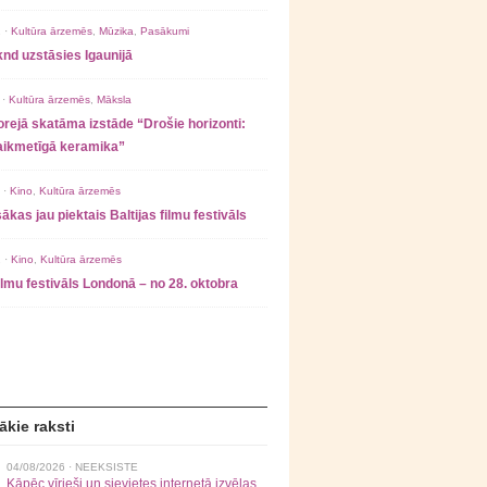
 ·
Kultūra ārzemēs
,
Mūzika
,
Pasākumi
nd uzstāsies Igaunijā
 ·
Kultūra ārzemēs
,
Māksla
rejā skatāma izstāde “Drošie horizonti:
laikmetīgā keramika”
 ·
Kino
,
Kultūra ārzemēs
ākas jau piektais Baltijas filmu festivāls
 ·
Kino
,
Kultūra ārzemēs
filmu festivāls Londonā – no 28. oktobra
ākie raksti
04/08/2026 ·
NEEKSISTE
Kāpēc vīrieši un sievietes internetā izvēlas