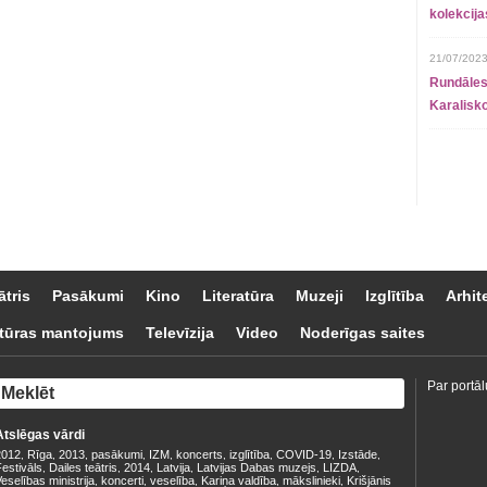
kolekcij
21/07/2023
Rundāles
Karalisko
ātris
Pasākumi
Kino
Literatūra
Muzeji
Izglītība
Arhit
tūras mantojums
Televīzija
Video
Noderīgas saites
Par portāl
Atslēgas vārdi
2012
Rīga
2013
pasākumi
IZM
koncerts
izglītība
COVID-19
Izstāde
,
,
,
,
,
,
,
,
,
estivāls
Dailes teātris
2014
Latvija
Latvijas Dabas muzejs
LIZDA
,
,
,
,
,
,
eselības ministrija
koncerti
veselība
Kariņa valdība
mākslinieki
Krišjānis
,
,
,
,
,