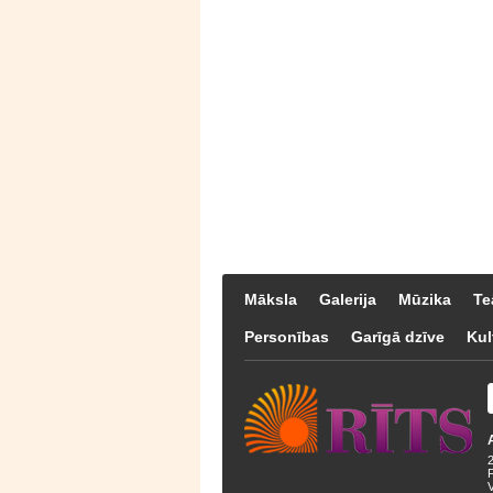
Māksla
Galerija
Mūzika
Te
Personības
Garīgā dzīve
Kul
F
V