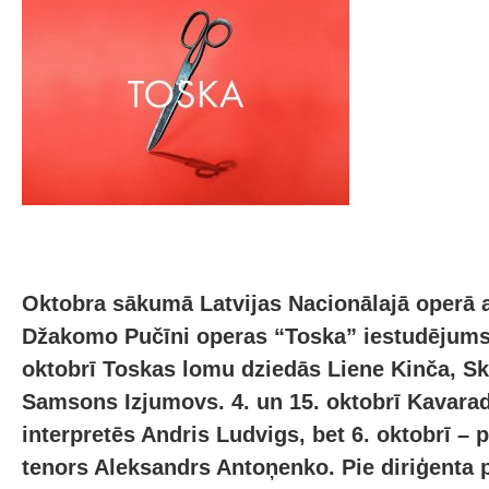
Oktobra sākumā Latvijas Nacionālajā operā a
Džakomo Pučīni operas “Toska” iestudējums.
oktobrī Toskas lomu dziedās Liene Kinča, Sk
Samsons Izjumovs. 4. un 15. oktobrī Kavara
interpretēs Andris Ludvigs, bet 6. oktobrī – 
tenors Aleksandrs Antoņenko. Pie diriģenta 