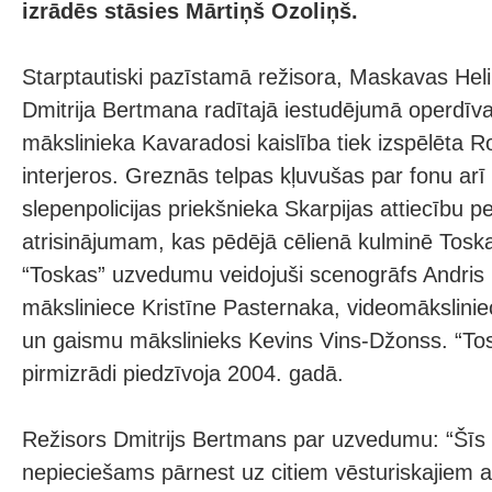
izrādēs stāsies Mārtiņš Ozoliņš.
Starptautiski pazīstamā režisora, Maskavas Hel
Dmitrija Bertmana radītajā iestudējumā operdīv
mākslinieka Kavaradosi kaislība tiek izspēlēta 
interjeros. Greznās telpas kļuvušas par fonu ar
slepenpolicijas priekšnieka Skarpijas attiecību p
atrisinājumam, kas pēdējā cēlienā kulminē Tos
“Toskas” uzvedumu veidojuši scenogrāfs Andris 
māksliniece Kristīne Pasternaka, videomākslini
un gaismu mākslinieks Kevins Vins-Džonss. “To
pirmizrādi piedzīvoja 2004. gadā.
Režisors Dmitrijs Bertmans par uzvedumu: “Šīs
nepieciešams pārnest uz citiem vēsturiskajiem ap