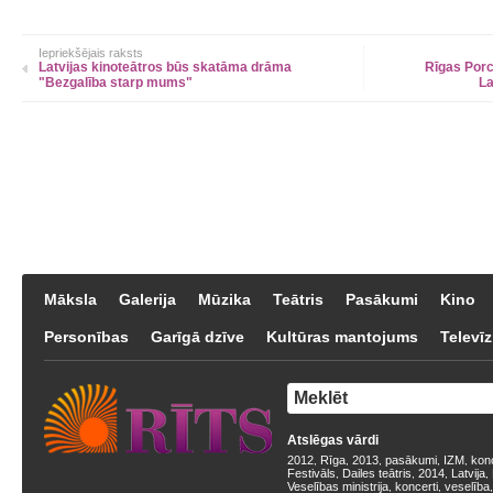
Iepriekšējais raksts
Latvijas kinoteātros būs skatāma drāma
Rīgas Porc
"Bezgalība starp mums"
La
Māksla
Galerija
Mūzika
Teātris
Pasākumi
Kino
Personības
Garīgā dzīve
Kultūras mantojums
Televīz
Atslēgas vārdi
2012
Rīga
2013
pasākumi
IZM
kon
,
,
,
,
,
Festivāls
Dailes teātris
2014
Latvija
,
,
,
,
Veselības ministrija
koncerti
veselība
,
,