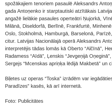
spožākajiem tenoriem pasaulē Aleksandrs Anto
gada Antoņenko ir starptautiski atzītākais Latvij
angažē lielākie pasaules operteātri Ņujorkā, V
Milānā, Diseldorfā, Berlīnē, Frankfurtē, Minhen
Oslo, Stokholmā, Hamburgā, Barselonā, Parīzē,
citur. Latvijas Nacionālajā operā Aleksandrs An
interpretējis tādas lomās kā Oberto “Alčīnā”, H
Radamess “Aīdā”, Ļenskis “Jevgeņijā Oņeginā”,
Sergejs “Mcenskas apriņķa lēdijā Makbetā” un ci
Biļetes uz operas “Toska” izrādēm var iegādātie
Paradīzes” kasēs, kā arī internetā.
Foto: Publicitātes