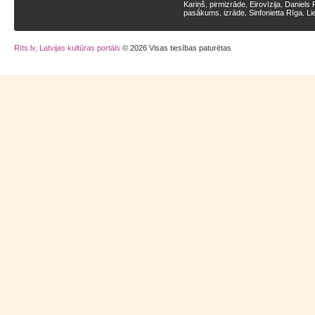
Kariņš
pirmizrāde
Eirovīzija
Daniels 
,
,
,
pasākums
izrāde
Sinfonietta Rīga
Li
,
,
,
Rīts.lv, Latvijas kultūras portāls
© 2026 Visas tiesības paturētas