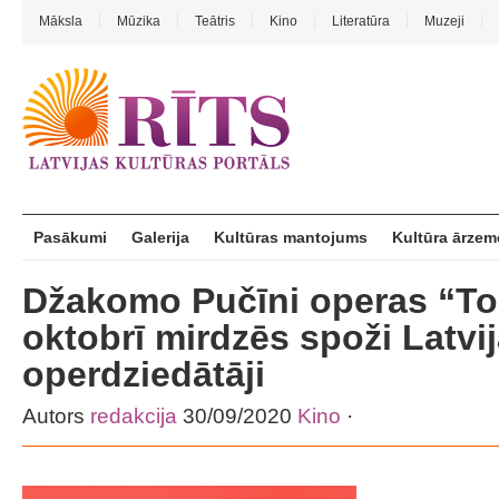
Māksla
Mūzika
Teātris
Kino
Literatūra
Muzeji
Pasākumi
Galerija
Kultūras mantojums
Kultūra ārzem
Džakomo Pučīni operas “To
oktobrī mirdzēs spoži Latvi
operdziedātāji
Autors
redakcija
30/09/2020
Kino
·