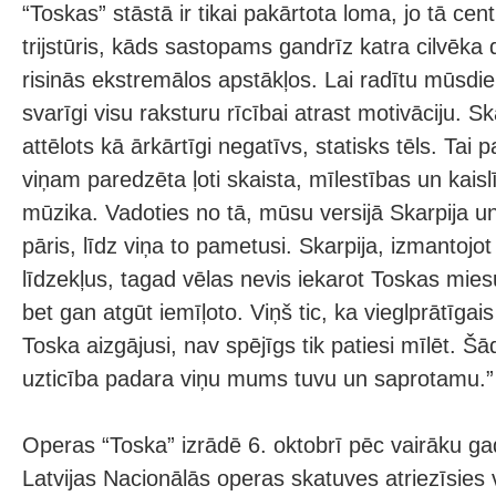
“Toskas” stāstā ir tikai pakārtota loma, jo tā cent
trijstūris, kāds sastopams gandrīz katra cilvēka d
risinās ekstremālos apstākļos. Lai radītu mūsdi
svarīgi visu raksturu rīcībai atrast motivāciju. Sk
attēlots kā ārkārtīgi negatīvs, statisks tēls. Tai 
viņam paredzēta ļoti skaista, mīlestības un kais
mūzika. Vadoties no tā, mūsu versijā Skarpija un
pāris, līdz viņa to pametusi. Skarpija, izmantojo
līdzekļus, tagad vēlas nevis iekarot Toskas miesu
bet gan atgūt iemīļoto. Viņš tic, ka vieglprātīgai
Toska aizgājusi, nav spējīgs tik patiesi mīlēt. Š
uzticība padara viņu mums tuvu un saprotamu.”
Operas “Toska” izrādē 6. oktobrī pēc vairāku g
Latvijas Nacionālās operas skatuves atriezīsies 