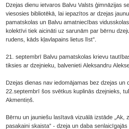
Dzejas dienu ietvaros Balvu Valsts ģimnāzijas sep
viesosies bibliotēkā, lai iepazītos ar dzejas jau
pamatskolas un Balvu amatniecības vidusskolas
kolektīvi tiek aicināti uz sarunām par bērnu dze
rudens, kāds kļavlapains lietus līst”.
21. septembrī Balvu pamatskolas krievu tautības
tiksies ar dzejnieku, balvenieti Aleksandru Aleks
Dzejas dienas nav iedomājamas bez dzejas un d
22.septembrī šos svētkus kuplinās dzejnieks, tul
Akmentiņš.
Bērnu un jauniešu lasītavā vizuālā izstāde „Ak, 
pasakaini skaista” - dzeja un daba senlaicīgajās