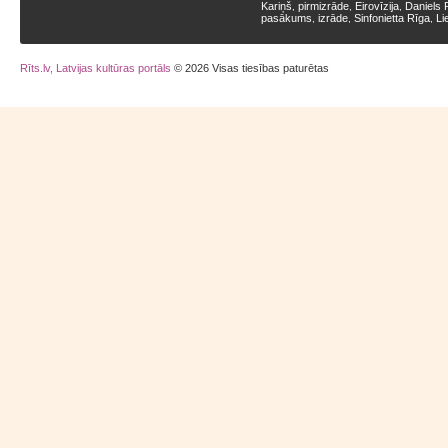
Kariņš
pirmizrāde
Eirovīzija
Daniels 
,
,
,
pasākums
izrāde
Sinfonietta Rīga
Li
,
,
,
Rīts.lv, Latvijas kultūras portāls
© 2026 Visas tiesības paturētas