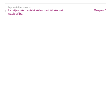
Iepriekšējais raksts
Latvijas vēsturnieki vēlas tuvināt vēsturi
Grupas "
sabiedrībai