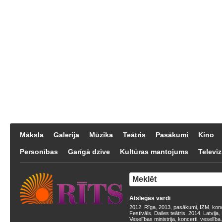
Māksla
Galerija
Mūzika
Teātris
Pasākumi
Kino
Personības
Garīgā dzīve
Kultūras mantojums
Televīz
Atslēgas vārdi
2012
Rīga
2013
pasākumi
IZM
kon
,
,
,
,
,
Festivāls
Dailes teātris
2014
Latvija
,
,
,
,
Veselības ministrija
koncerti
veselība
,
,