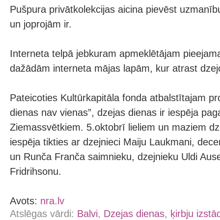
Pušpura privātkolekcijas aicina pievēst uzmanīb
un joprojām ir.
Interneta telpā jebkuram apmeklētājam pieejama
dažādām interneta mājas lapām, kur atrast dzej
Pateicoties Kultūrkapitāla fonda atbalstītajam p
dienas nav vienas”, dzejas dienas ir iespēja paga
Ziemassvētkiem. 5.oktobrī lieliem un maziem dz
iespēja tikties ar dzejnieci Maiju Laukmani, dec
un Runča Franča saimnieku, dzejnieku Uldi Ause
Fridrihsonu.
Avots:
nra.lv
Atslēgas vārdi:
Balvi
,
Dzejas dienas
,
ķirbju izstā