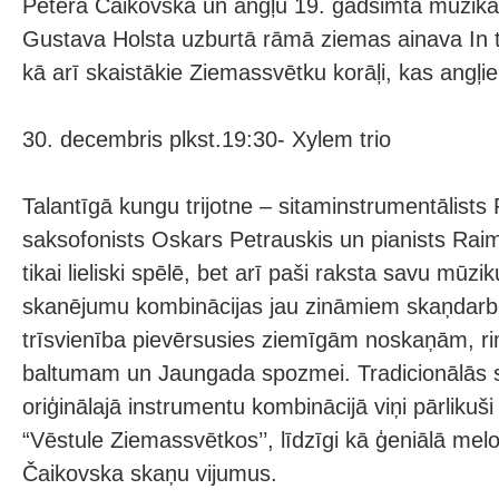
Pētera Čaikovska un angļu 19. gadsimta mūzika
Gustava Holsta uzburtā rāmā ziemas ainava In t
kā arī skaistākie Ziemassvētku korāļi, kas angļ
30. decembris plkst.19:30- Xylem trio
Talantīgā kungu trijotne – sitaminstrumentālists
saksofonists Oskars Petrauskis un pianists Rai
tikai lieliski spēlē, bet arī paši raksta savu mūz
skanējumu kombinācijas jau zināmiem skaņdarbi
trīsvienība pievērsusies ziemīgām noskaņām, r
baltumam un Jaungada spozmei. Tradicionālās s
oriģinālajā instrumentu kombinācijā viņi pārlikuši
“Vēstule Ziemassvētkos’’, līdzīgi kā ģeniālā mel
Čaikovska skaņu vijumus.