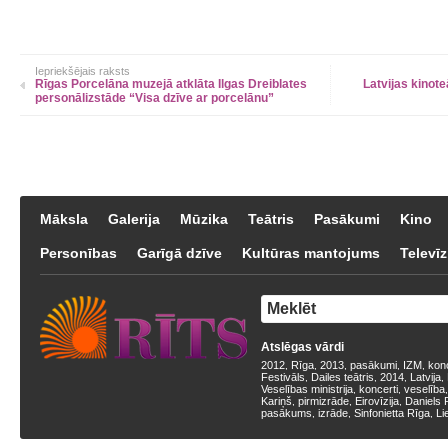
Iepriekšējais raksts
Rīgas Porcelāna muzejā atklāta Ilgas Dreiblates
Latvijas kinote
personālizstāde “Visa dzīve ar porcelānu”
Māksla
Galerija
Mūzika
Teātris
Pasākumi
Kino
Personības
Garīgā dzīve
Kultūras mantojums
Televīz
Atslēgas vārdi
2012
Rīga
2013
pasākumi
IZM
kon
,
,
,
,
,
Festivāls
Dailes teātris
2014
Latvija
,
,
,
,
Veselības ministrija
koncerti
veselība
,
,
Kariņš
pirmizrāde
Eirovīzija
Daniels 
,
,
,
pasākums
izrāde
Sinfonietta Rīga
Li
,
,
,