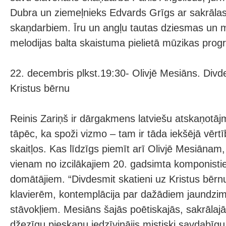
Dubra un ziemeļnieks Edvards Grīgs ar sakrālas
skaņdarbiem. Īru un angļu tautas dziesmas un 
melodijas balta skaistuma pielietā mūzikas pro
22. decembris plkst.19:30- Olivjē Mesiāns. Divde
Kristus bērnu
Reinis Zariņš ir dārgakmens latviešu atskaņotājm
tāpēc, ka spoži vizmo – tam ir tāda iekšējā vērtī
skaitļos. Kas līdzīgs piemīt arī Olivjē Mesiānam,
vienam no izcilākajiem 20. gadsimta komponist
domātājiem. “Divdesmit skatieni uz Kristus bērnu
klavierēm, kontemplācija par dažādiem jaundzim
stāvokļiem. Mesiāns šajās poētiskajās, sakrālajā
džezīgu pieskaņu iedzīvinājis mistiski savdabīg