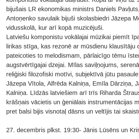
bijušais LR ekonomikas ministrs Daniels Pavļuts,
Antoņenko savulaik bijuši skolasbiedri Jāzepa 
vidusskolā, kur arī kopā muzicējuši.
Latviešu komponistu vokālajai mūzikai piemīt īp
lirikas stīga, kas rezonē ar mūsdienu klausītāju d
pateicoties to melodismam, pārlaicīgo tēmu īs
augstvērtīgajai dzejai. Mīlas saviļņojums, sere
reliģiski filozofiski motīvi, subjektīvā jūtu pasau
Jāzepa Vītola, Alfrēda Kalniņa, Emīla Dārziņa,
Kalniņa. Līdzās latviešiem arī trīs Riharda Štra
krāšņais vācietis un ģeniālais instrumentācijas m
pret balsi bijis visnotaļ dāsns un veltījis tai ska
27. decembris plkst. 19:30- Jānis Lūsēns un Kr