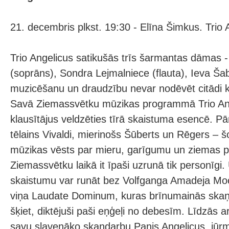
21. decembris plkst. 19:30 - Elīna Šimkus. Trio 
Trio Angelicus satikušās trīs šarmantas dāmas 
(soprāns), Sondra Lejmalniece (flauta), Ieva Šab
muzicēšanu un draudzību nevar nodēvēt citādi k
Savā Ziemassvētku mūzikas programmā Trio Ang
klausītājus veldzēties tīrā skaistuma esencē. P
tēlains Vivaldi, mierinošs Šūberts un Rēgers – š
mūzikas vēsts par mieru, garīgumu un ziemas 
Ziemassvētku laikā it īpaši uzrunā tik personīgi.
skaistumu var runāt bez Volfganga Amadeja Moc
viņa Laudate Dominum, kuras brīnumainās ska
šķiet, diktējuši paši eņģeļi no debesīm. Līdzās 
savu slavenāko skaņdarbu Panis Angelicus, jūrm