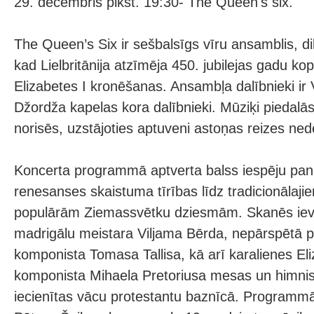
29. decembris plkst. 19:30- The Queen's six.
The Queen’s Six ir sešbalsīgs vīru ansamblis, d
kad Lielbritānija atzīmēja 450. jubilejas gadu ko
Elizabetes I kronēšanas. Ansambļa dalībnieki ir 
Džordža kapelas kora dalībnieki. Mūziķi piedalā
norisēs, uzstājoties aptuveni astoņas reizes ned
Koncerta programmā aptverta balss iespēju pa
renesanses skaistuma tīrības līdz tradicionālaj
populārām Ziemassvētku dziesmām. Skanēs iev
madrigālu meistara Viljama Bērda, nepārspētā p
komponista Tomasa Tallisa, kā arī karalienes El
komponista Mihaela Pretoriusa mesas un himniskā
iecienītas vācu protestantu baznīcā. Programmā 