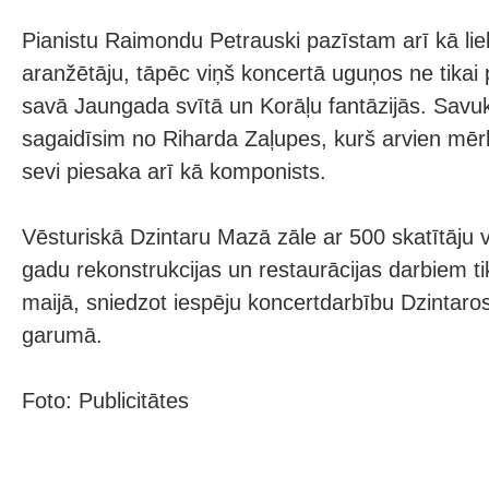
Pianistu Raimondu Petrauski pazīstam arī kā liel
aranžētāju, tāpēc viņš koncertā uguņos ne tikai p
savā Jaungada svītā un Korāļu fantāzijās. Savu
sagaidīsim no Riharda Zaļupes, kurš arvien mērķ
sevi piesaka arī kā komponists.
Vēsturiskā Dzintaru Mazā zāle ar 500 skatītāju 
gadu rekonstrukcijas un restaurācijas darbiem t
maijā, sniedzot iespēju koncertdarbību Dzintaros
garumā.
Foto: Publicitātes