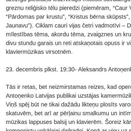
greznu reliģisko tēlu pieredzi (piemēram, “Caur V
“Pārdomas par krustu”, “Kristus bērna skūpsts”
Jaunavu”). Ciklam cauri vijas četri vadmotīvi – 
mīlestības tēma, akordu tēma, zvaigznes un k
divu stundu garais un reti atskaņotais opuss ir 
klaviermūzikas virsotnēm.
23. decembris plkst. 19:30- Aleksandrs Antoņen
Tās ir retas, bet neizmirstamas reizes, kad ope
Antoņenko Latvijas publikai uzstājas kamermūz
Viņš spēj būt ne tikai dažādu likteņu plosīts var
skatuvēm, bet arī ar pērļainu smalkumu un intīm
mūzikas lappuses balsij un klavierēm. Šoreiz kār
komponistu vokālajai daiļradei. Kopā ar viņu uz 