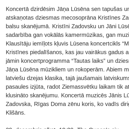
Koncertā dzirdēsim Jāņa Lūsēna sen tapušas un
atskaņotas dziesmas mecosoprāna Kristīnes Z
balsu skanējumā. Kristīni Zadovsku un Jāni Lūsē
sadarbība gan vokālās kamermūzikas, gan muzik
Klausītāju iemīļots kļuvis Lūsena koncertcikls “M
Kristīnes piedalīšanos, kas jau vairākus gadus a
jāmin koncertprogramma “Tautas laiks” un dzi
Jāņa Lūsēna mūzikliem un rokoperām. Abiem māk
latviešu dzejas klasika, tajā jaušamais latvisku
pasaules izjūta, radot Ziemassvētku laikam tik a
klusināto skanējumu. Koncertā muzicēs Jānis Lū
Zadovska, Rīgas Doma zēnu koris, ko vadīs diri
Klišāns.