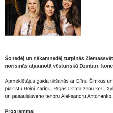
Šonedēļ un nākamnedēļ turpinās Ziemassvētk
norisinās atjaunotā vēsturiskā Dzintaru konc
Apmeklētājus gaida tikšanās ar Elīnu Šimkus un 
pianistu Reini Zariņu, Rīgas Doma zēnu kori, Xy
un pasaulslaveno tenoru Aleksandru Antoņenko.
Programma: