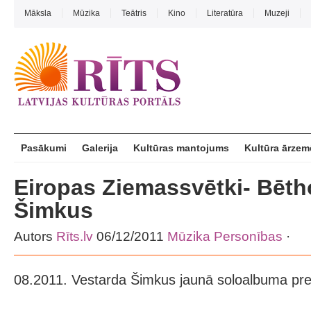
Māksla
Mūzika
Teātris
Kino
Literatūra
Muzeji
Pasākumi
Galerija
Kultūras mantojums
Kultūra ārzem
Eiropas Ziemassvētki- Bēt
Šimkus
Autors
Rīts.lv
06/12/2011
Mūzika
Personības
·
08.2011. Vestarda Šimkus jaunā soloalbuma pre