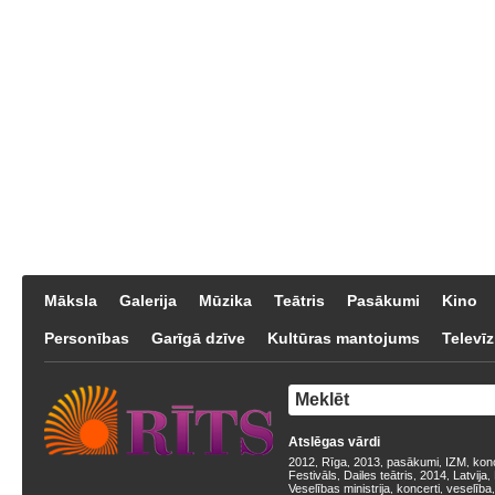
Māksla
Galerija
Mūzika
Teātris
Pasākumi
Kino
Personības
Garīgā dzīve
Kultūras mantojums
Televīz
Atslēgas vārdi
2012
Rīga
2013
pasākumi
IZM
kon
,
,
,
,
,
Festivāls
Dailes teātris
2014
Latvija
,
,
,
,
Veselības ministrija
koncerti
veselība
,
,