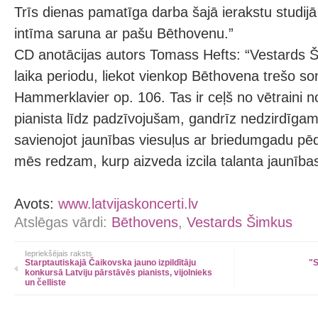
Trīs dienas pamatīga darba šajā ierakstu studij
intīma saruna ar pašu Bēthovenu.”
CD anotācijas autors Tomass Hefts: “Vestards 
laika periodu, liekot vienkop Bēthovena trešo son
Hammerklavier op. 106. Tas ir ceļš no vētraini 
pianista līdz padzīvojušam, gandrīz nedzirdīg
savienojot jaunības viesuļus ar briedumgadu p
mēs redzam, kurp aizveda izcila talanta jaunības
Avots:
www.latvijaskoncerti.lv
Atslēgas vārdi:
Bēthovens
,
Vestards Šimkus
Iepriekšējais raksts
Starptautiskajā Čaikovska jauno izpildītāju
"S
konkursā Latviju pārstāvēs pianists, vijolnieks
un čelliste