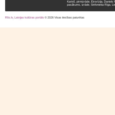
Kariņš
pirmizrāde
Eirovīzija
Daniels 
,
,
,
pasākums
izrāde
Sinfonietta Rīga
Li
,
,
,
Rīts.lv, Latvijas kultūras portāls
© 2026 Visas tiesības paturētas