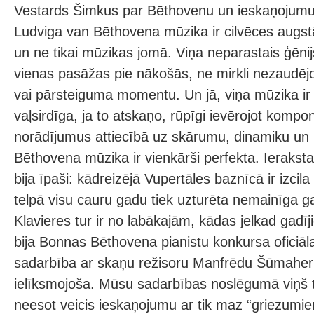
Vestards Šimkus par Bēthovenu un ieskaņojum
Ludviga van Bēthovena mūzika ir cilvēces augs
un ne tikai mūzikas jomā. Viņa neparastais ģēnij
vienas pasāžas pie nākošās, ne mirkli nezaudēj
vai pārsteiguma momentu. Un jā, viņa mūzika ir
vaļsirdīga, ja to atskaņo, rūpīgi ievērojot komp
norādījumus attiecībā uz skārumu, dinamiku un i
Bēthovena mūzika ir vienkārši perfekta. Ieraksta
bija īpaši: kādreizējā Vupertāles baznīcā ir izcila
telpā visu cauru gadu tiek uzturēta nemainīga g
Klavieres tur ir no labākajām, kādas jelkad gadīj
bija Bonnas Bēthovena pianistu konkursa oficiāla
sadarbība ar skaņu režisoru Manfrēdu Šūmaheru 
ielīksmojoša. Mūsu sadarbības noslēgumā viņš t
neesot veicis ieskaņojumu ar tik maz “griezumi