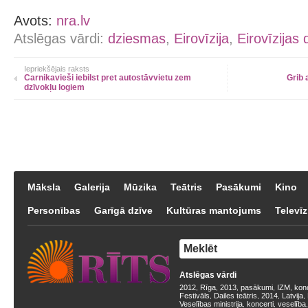
Avots:
nra.lv
Atslēgas vārdi:
dziesmas
,
Eirovīzija
,
Eirovīzijas
Iepriekšējais raksts
Carnikavieši iebilst pret autostāvvietu zem
Grib 
dzīvokļu logiem
Māksla
Galerija
Mūzika
Teātris
Pasākumi
Kino
Personības
Garīgā dzīve
Kultūras mantojums
Televīz
Atslēgas vārdi
2012
Rīga
2013
pasākumi
IZM
kon
,
,
,
,
,
Festivāls
Dailes teātris
2014
Latvija
,
,
,
,
Veselības ministrija
koncerti
veselība
,
,