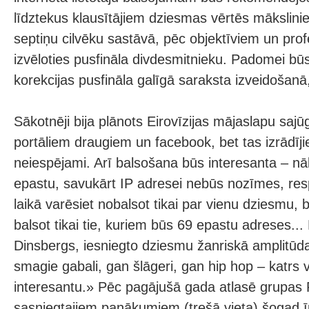
līdztekus klausītājiem dziesmas vērtēs mākslin
septiņu cilvēku sastāvā, pēc objektīviem un profe
izvēloties pusfināla divdesmitnieku. Padomei būs
korekcijas pusfināla galīgā saraksta izveidošanā
Sākotnēji bija plānots Eirovīzijas mājaslapu sajū
portāliem draugiem un facebook, bet tas izrādīji
neiespējami. Arī balsošana būs interesanta – nā
epastu, savukārt IP adresei nebūs nozīmes, resp
laikā varēsiet nobalsot tikai par vienu dziesmu, 
balsot tikai tie, kuriem būs 69 epastu adreses...
Dinsbergs, iesniegto dziesmu žanriskā amplitūda
smagie gabali, gan šlāgeri, gan hip hop – katrs 
interesantu.» Pēc pagājušā gada atlasē grupas 
sasniegtajiem panākumiem (trešā vieta) šogad ī