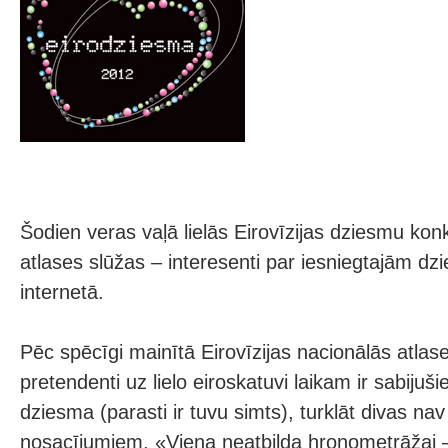
Šodien veras vaļā lielās Eirovīzijas dziesmu ko
atlases slūžas – interesenti par iesniegtajām d
internetā.
Pēc spēcīgi mainītā Eirovīzijas nacionālās atlas
pretendenti uz lielo eiroskatuvi laikam ir sabijušie
dziesma (parasti ir tuvu simts), turklāt divas nav
nosacījumiem. «Viena neatbilda hronometrāžai 