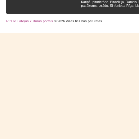
Kariņš
pirmizrāde
Eirovīzija
Daniels 
,
,
,
pasākums
izrāde
Sinfonietta Rīga
Li
,
,
,
Rīts.lv, Latvijas kultūras portāls
© 2026 Visas tiesības paturētas