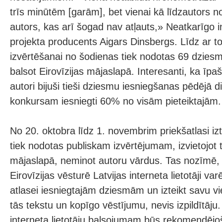
trīs minūtēm [garām], bet vienai kā līdzautors n
autors, kas arī šogad nav atļauts,» Neatkarīgo i
projekta producents Aigars Dinsbergs. Līdz ar to
izvērtēšanai no šodienas tiek nodotas 69 dzies
balsot Eirovīzijas mājaslapā. Interesanti, ka īpa
autori bijuši tieši dziesmu iesniegšanas pēdējā d
konkursam iesniegti 60% no visām pieteiktajām.
No 20. oktobra līdz 1. novembrim priekšatlasi i
tiek nodotas publiskam izvērtējumam, izvietojot t
mājaslapā, neminot autoru vārdus. Tas nozīmē, 
Eirovīzijas vēsturē Latvijas interneta lietotāji va
atlasei iesniegtajām dziesmām un izteikt savu vi
tās tekstu un kopīgo vēstījumu, nevis izpildītāju
interneta lietotāju balsojumam būs rekomendējoš