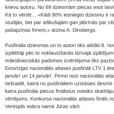
krievu autoru. No 69 dziesmām piecas esot latv
Kā to vērtēt... «Kādi 90% iesniegto dziesmu ir ra
studijās, bet par atlikušajām gan jābrīnās par ci
pašapziņas līmeni,» atzina A. Dinsbergs.
Pusfināla dziesmas un to autori tiks atklāti 8. 
izpildītāji pēc to noklausīšanās dzīvajā izpildīj
mākslinieciskās padomes izvērtējuma tiks paziņ
Eirovīzijas nacionālās atlases pusfināli LTV 1 ēt
janvārī un 14 janvārī. Pirmo reizi nacionālās atla
tiešraidē, katrā no pusfināliem uzstāsies desmit
katra pusfināla piecus finālistus noteiks skatītāj
vērtējums. Konkursa nacionālās atlases fināls no
Ventspils teātra namā Jūras vārti.