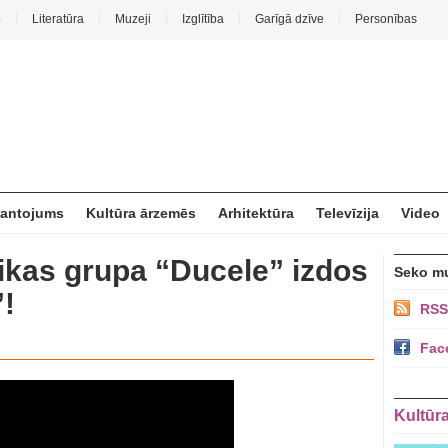
o
Literatūra
Muzeji
Izglītība
Garīgā dzīve
Personības
mantojums
Kultūra ārzemēs
Arhitektūra
Televīzija
Video
kas grupa “Ducele” izdos
Seko m
”!
RSS
Fac
Kultūr