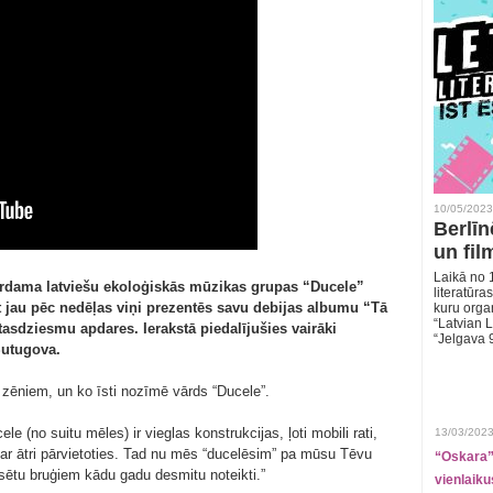
10/05/2023
Berlīn
un fil
Laikā no 1
dzirdama latviešu ekoloģiskās mūzikas grupas “Ducele”
literatūras
t jau pēc nedēļas viņi prezentēs savu debijas albumu “Tā
kuru organ
“Latvian L
utasdziesmu apdares. Ierakstā piedalījušies vairāki
“Jelgava 
Sutugova.
r zēniem, un ko īsti nozīmē vārds “Ducele”.
le (no suitu mēles) ir vieglas konstrukcijas, ļoti mobili rati,
13/03/2023
var ātri pārvietoties. Tad nu mēs “ducelēsim” pa mūsu Tēvu
“Oskara” 
sētu bruģiem kādu gadu desmitu noteikti.”
vienlaiku