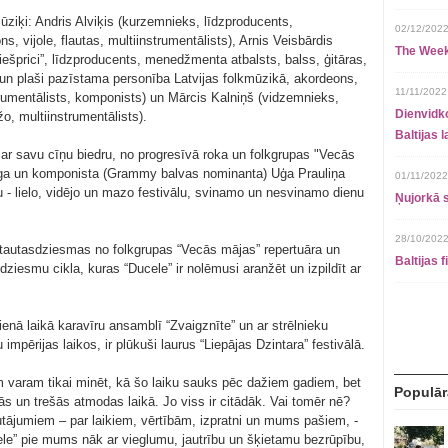
ūziķi: Andris Alviķis (kurzemnieks, līdzproducents,
02/12/2022
, vijole, flautas, multiinstrumentālists), Arnis Veisbārdis
The Week
ešprici”, līdzproducents, menedžmenta atbalsts, balss, ģitāras,
a un plaši pazīstama personība Latvijas folkmūzikā, akordeons,
11/11/2022
trumentālists, komponists) un Mārcis Kalniņš (vidzemnieks,
Dienvidko
žo, multiinstrumentālists).
Baltijas 
ar savu cīņu biedru, no progresīvā roka un folkgrupas "Vecās
olēģa un komponista (Grammy balvas nominanta) Uģa Prauliņa
01/11/2022
 - lielo, vidējo un mazo festivālu, svinamo un nesvinamo dienu
Ņujorkā s
28/10/2022
šu tautasdziesmas no folkgrupas “Vecās mājas” repertuāra un
Baltijas 
dziesmu cikla, kuras “Ducele” ir nolēmusi aranžēt un izpildīt ar
vienā laikā karavīru ansamblī “Zvaigznīte” un ar strēlnieku
pērijas laikos, ir plūkuši laurus “Liepājas Dzintara” festivālā.
varam tikai minēt, kā šo laiku sauks pēc dažiem gadiem, bet
Populār
s un trešās atmodas laikā. Jo viss ir citādāk. Vai tomēr nē?
utājumiem – par laikiem, vērtībām, izpratni un mums pašiem, -
le” pie mums nāk ar vieglumu, jautrību un šķietamu bezrūpību,