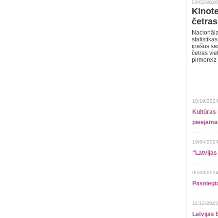
04/02/2026
Kinote
četras
Nacionāla
statistika
īpašus sa
četras vie
pirmoreiz
10/10/2024
Kultūras 
pieejamai
19/04/2024
“Latvijas
05/03/2024
Pasniegt
11/12/2023
Latvijas 