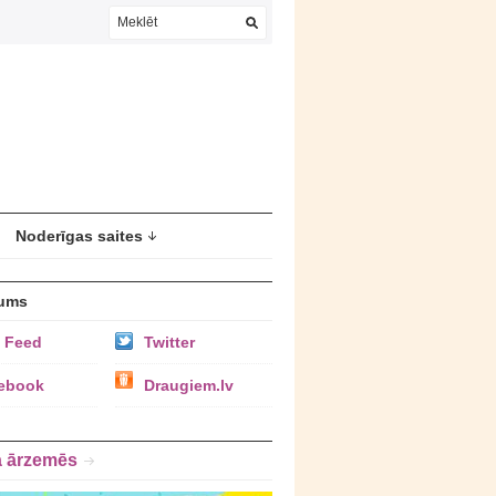
Noderīgas saites
ums
 Feed
Twitter
ebook
Draugiem.lv
a ārzemēs