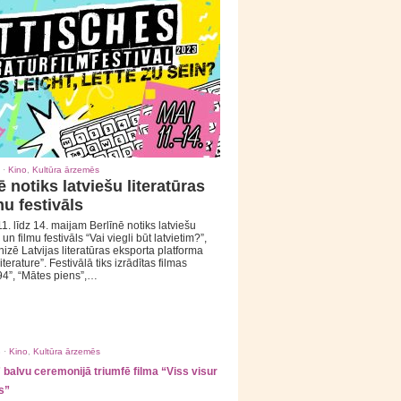
 ·
Kino
,
Kultūra ārzemēs
ē notiks latviešu literatūras
mu festivāls
1. līdz 14. maijam Berlīnē notiks latviešu
 un filmu festivāls “Vai viegli būt latvietim?”,
izē Latvijas literatūras eksporta platforma
iterature”. Festivālā tiks izrādītas filmas
94”, “Mātes piens”,…
 ·
Kino
,
Kultūra ārzemēs
balvu ceremonijā triumfē filma “Viss visur
s”