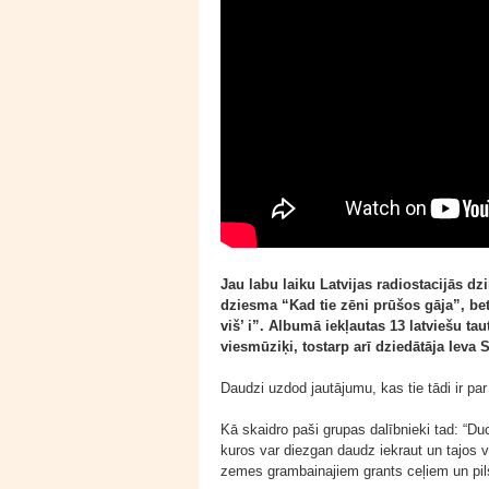
Jau labu laiku Latvijas radiostacijās 
dziesma “Kad tie zēni prūšos gāja”, be
viš’ i”. Albumā iekļautas 13 latviešu ta
viesmūziķi, tostarp arī dziedātāja Ieva 
Daudzi uzdod jautājumu, kas tie tādi ir pa
Kā skaidro paši grupas dalībnieki tad: “Duce
kuros var diezgan daudz iekraut un tajos 
zemes grambainajiem grants ceļiem un pil