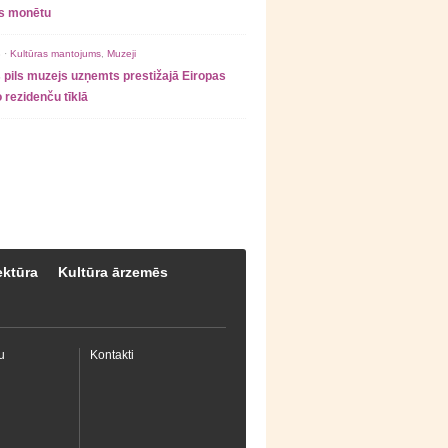
as monētu
 ·
Kultūras mantojums
,
Muzeji
 pils muzejs uzņemts prestižajā Eiropas
 rezidenču tīklā
ektūra
Kultūra ārzemēs
u
Kontakti