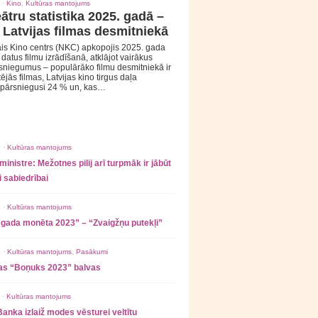
 ·
Kino
,
Kultūras mantojums
ātru statistika 2025. gadā –
 Latvijas filmas desmitniekā
is Kino centrs (NKC) apkopojis 2025. gada
s datus filmu izrādīšanā, atklājot vairākus
sniegumus – populārāko filmu desmitniekā ir
tējās filmas, Latvijas kino tirgus daļa
 pārsniegusi 24 % un, kas…
 ·
Kultūras mantojums
ministre: Mežotnes pilij arī turpmāk ir jābūt
 sabiedrībai
 ·
Kultūras mantojums
 gada monēta 2023” – “Zvaigžņu putekļi”
 ·
Kultūras mantojums
,
Pasākumi
as “Boņuks 2023” balvas
 ·
Kultūras mantojums
Banka izlaiž modes vēsturei veltītu