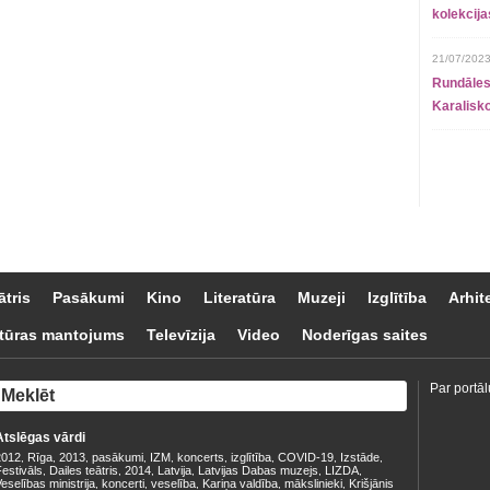
kolekcij
21/07/2023
Rundāles
Karalisko
ātris
Pasākumi
Kino
Literatūra
Muzeji
Izglītība
Arhit
tūras mantojums
Televīzija
Video
Noderīgas saites
Par portāl
Atslēgas vārdi
2012
Rīga
2013
pasākumi
IZM
koncerts
izglītība
COVID-19
Izstāde
,
,
,
,
,
,
,
,
,
estivāls
Dailes teātris
2014
Latvija
Latvijas Dabas muzejs
LIZDA
,
,
,
,
,
,
eselības ministrija
koncerti
veselība
Kariņa valdība
mākslinieki
Krišjānis
,
,
,
,
,