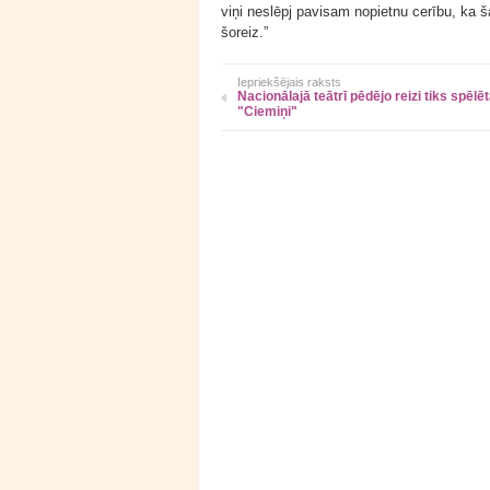
viņi neslēpj pavisam nopietnu cerību, ka 
šoreiz.”
Iepriekšējais raksts
Nacionālajā teātrī pēdējo reizi tiks spēlē
"Ciemiņi"