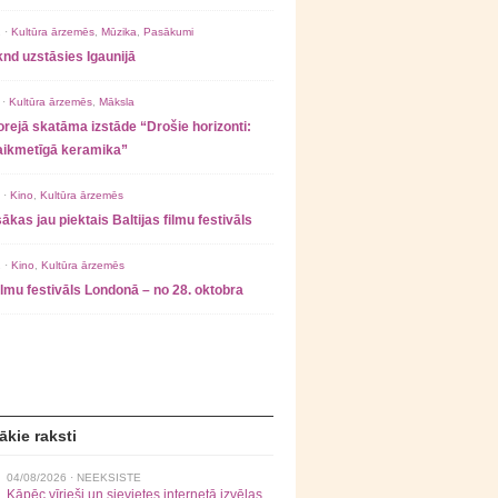
 ·
Kultūra ārzemēs
,
Mūzika
,
Pasākumi
nd uzstāsies Igaunijā
 ·
Kultūra ārzemēs
,
Māksla
rejā skatāma izstāde “Drošie horizonti:
laikmetīgā keramika”
 ·
Kino
,
Kultūra ārzemēs
ākas jau piektais Baltijas filmu festivāls
 ·
Kino
,
Kultūra ārzemēs
filmu festivāls Londonā – no 28. oktobra
ākie raksti
04/08/2026 ·
NEEKSISTE
Kāpēc vīrieši un sievietes internetā izvēlas