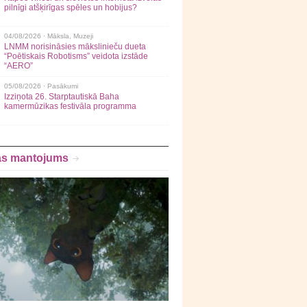
pilnīgi atšķirīgas spēles un hobijus?
04/08/2026 ·
Māksla
,
Muzeji
LNMM norisināsies mākslinieču dueta
“Poētiskais Robotisms” veidota izstāde
“AERO”
05/08/2026 ·
Pasākumi
Izziņota 26. Starptautiskā Baha
kamermūzikas festivāla programma
as mantojums