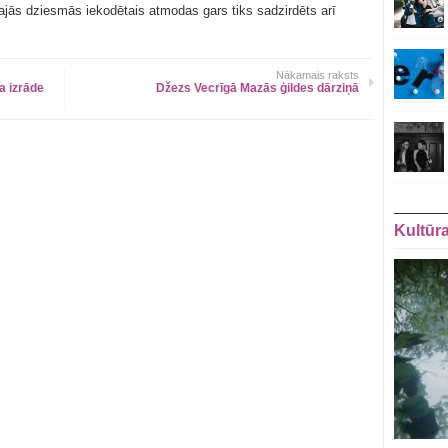
šajās dziesmās iekodētais atmodas gars tiks sadzirdēts arī
Nākamais raksts
ta izrāde
Džezs Vecrīgā Mazās ģildes dārziņā
Kultūr