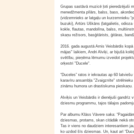
Grupas sastāvā muzicē ļoti pieredzējuši m
menedžmenta pīlārs, balss, bass, akordeons
(vidzemnieks ar latgaļu un kurzemnieku “pi
buzuki), Artūrs Uškāns (latgalietis, odioz
kokle, flautas, mandolīna, balss, multiins
skaņu režisors, basģitārists, ģitāras, band
2016. gada augustā Arnis Veisbārdis kopā 
mājas" laikiem, Andri Alviķi, ar bijušā k
svētību, pieņēma lēmumu izveidot projektu
orķestri "Ducele".
“Duceles” ratos ir iekrautas ap 60 latvie
karavīru ansambļa "Zvaigznīte" strēlnieku 
zināmu humora un drastiskuma pieskaņu.
Alviķis un Veisbārdis ir dienējuši gandrīz 
dziesmu programmu, tajos tālajos padomju im
Par albumu Klāss Vāvere saka: “Pagaidām 
dziesmas, protams, skan citādāk nekā otrā
Tas ir viens no daudziem interesantiem ja
ko uzdod šīs dziesmas. Un, kaut arī “Duce