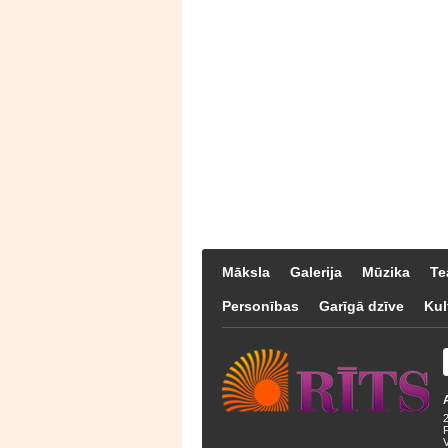
Māksla
Galerija
Mūzika
Te
Personības
Garīgā dzīve
Kul
F
V