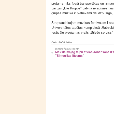
protams, tiks īpaši transportētas un izman
Lai gan „Die Krupps” Latvijā ieradīsies ta
grupas mūzika ir pietiekami daudzpusīga, l
Starptautiskajam mūzikas festivālam Laba 
Universitātes atpūtas kompleksā „Ratnieki”
festivālu pieejamas visās „Biļešu serviss”
Foto: Publicitātes
Iepriekšējais raksts
Mākslai vajag telpu atklās Johansona izs
"Simetrijas lūzums"