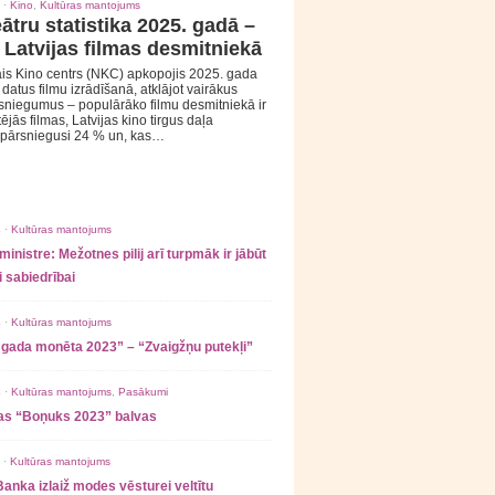
 ·
Kino
,
Kultūras mantojums
ātru statistika 2025. gadā –
 Latvijas filmas desmitniekā
is Kino centrs (NKC) apkopojis 2025. gada
s datus filmu izrādīšanā, atklājot vairākus
sniegumus – populārāko filmu desmitniekā ir
tējās filmas, Latvijas kino tirgus daļa
 pārsniegusi 24 % un, kas…
 ·
Kultūras mantojums
ministre: Mežotnes pilij arī turpmāk ir jābūt
 sabiedrībai
 ·
Kultūras mantojums
 gada monēta 2023” – “Zvaigžņu putekļi”
 ·
Kultūras mantojums
,
Pasākumi
as “Boņuks 2023” balvas
 ·
Kultūras mantojums
Banka izlaiž modes vēsturei veltītu