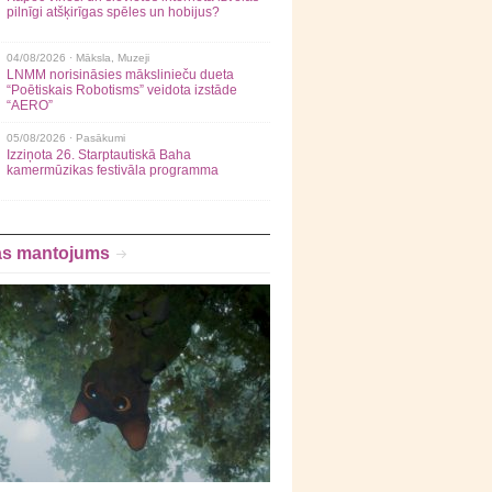
pilnīgi atšķirīgas spēles un hobijus?
04/08/2026 ·
Māksla
,
Muzeji
LNMM norisināsies mākslinieču dueta
“Poētiskais Robotisms” veidota izstāde
“AERO”
05/08/2026 ·
Pasākumi
Izziņota 26. Starptautiskā Baha
kamermūzikas festivāla programma
as mantojums