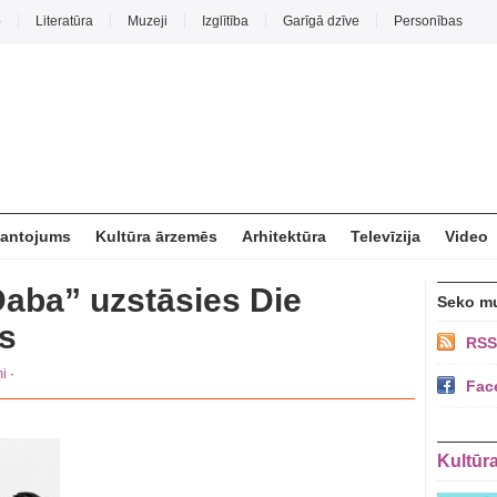
o
Literatūra
Muzeji
Izglītība
Garīgā dzīve
Personības
mantojums
Kultūra ārzemēs
Arhitektūra
Televīzija
Video
Daba” uzstāsies Die
Seko m
s
RSS
i
·
Fac
Kultūr