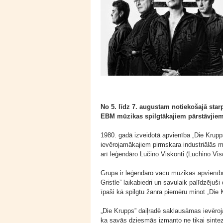
No 5. līdz 7. augustam notiekošajā star
EBM mūzikas spilgtākajiem pārstāvjiem
1980. gadā izveidotā apvienība „Die Krup
ievērojamākajiem pirmskara industriālās m
arī leģendāro Lučino Viskonti (Luchino Vi
Grupa ir leģendāro vācu mūzikas apvienīb
Gristle” laikabiedri un savulaik palīdzējuš
īpaši kā spilgtu žanra piemēru minot „Die
„Die Krupps” daiļradē saklausāmas ievēro
ka savās dziesmās izmanto ne tikai sinteza