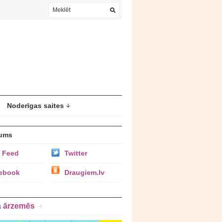
Noderīgas saites
ums
 Feed
Twitter
ebook
Draugiem.lv
a ārzemēs