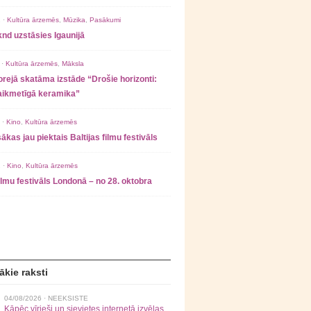
 ·
Kultūra ārzemēs
,
Mūzika
,
Pasākumi
nd uzstāsies Igaunijā
 ·
Kultūra ārzemēs
,
Māksla
rejā skatāma izstāde “Drošie horizonti:
laikmetīgā keramika”
 ·
Kino
,
Kultūra ārzemēs
ākas jau piektais Baltijas filmu festivāls
 ·
Kino
,
Kultūra ārzemēs
filmu festivāls Londonā – no 28. oktobra
ākie raksti
04/08/2026 ·
NEEKSISTE
Kāpēc vīrieši un sievietes internetā izvēlas