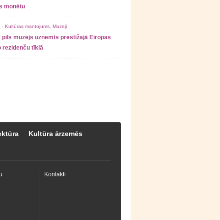
as monētu
 ·
Kultūras mantojums
,
Muzeji
 pils muzejs uzņemts prestižajā Eiropas
 rezidenču tīklā
ektūra
Kultūra ārzemēs
u
Kontakti