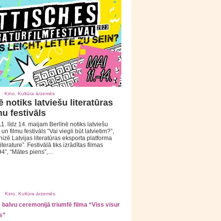
 ·
Kino
,
Kultūra ārzemēs
ē notiks latviešu literatūras
mu festivāls
1. līdz 14. maijam Berlīnē notiks latviešu
 un filmu festivāls “Vai viegli būt latvietim?”,
izē Latvijas literatūras eksporta platforma
iterature”. Festivālā tiks izrādītas filmas
94”, “Mātes piens”,…
 ·
Kino
,
Kultūra ārzemēs
balvu ceremonijā triumfē filma “Viss visur
s”