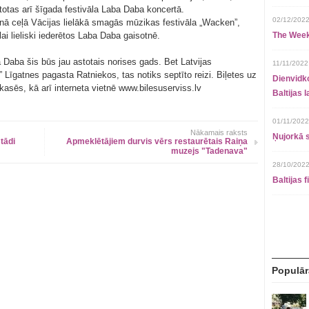
totas arī šīgada festivāla Laba Daba koncertā.
02/12/2022
isnā ceļā Vācijas lielākā smagās mūzikas festivāla „Wacken”,
ai lieliski iederētos Laba Daba gaisotnē.
The Week
Daba šis būs jau astotais norises gads. Bet Latvijas
11/11/2022
 Līgatnes pagasta Ratniekos, tas notiks septīto reizi. Biļetes uz
Dienvidko
 kasēs, kā arī interneta vietnē www.bilesuserviss.lv
Baltijas 
01/11/2022
Nākamais raksts
Ņujorkā s
tādi
Apmeklētājiem durvis vērs restaurētais Raiņa
muzejs "Tadenava"
28/10/2022
Baltijas 
Populār