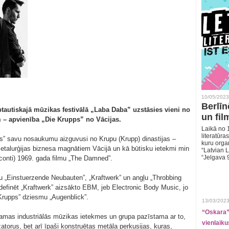
10/05/2023
Berlīn
ptautiskajā mūzikas festivālā „Laba Daba” uzstāsies vieni no
un fil
 – apvienība „Die Krupps” no Vācijas.
Laikā no 1
literatūras
ps” savu nosaukumu aizguvusi no Krupu (Krupp) dinastijas –
kuru organ
etalurģijas biznesa magnātiem Vācijā un kā būtisku ietekmi min
“Latvian L
“Jelgava 
sconti) 1969. gada filmu „The Damned”.
u „Einstuerzende Neubauten”, „Kraftwerk” un angļu „Throbbing
i definēt „Kraftwerk” aizsākto EBM, jeb Electronic Body Music, jo
 Krupps” dziesmu „Augenblick”.
13/03/2023
“Oskara” 
jamas industriālās mūzikas ietekmes un grupa pazīstama ar to,
vienlaiku
torus, bet arī īpaši konstruētas metāla perkusijas, kuras,