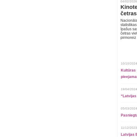
04/02/2026
Kinote
četras
Nacionāla
statistika
īpašus sa
četras vie
pirmoreiz
10/10/2024
Kultūras 
pieejamai
19/04/2024
“Latvijas
05/03/2024
Pasniegt
11/12/2023
Latvijas 