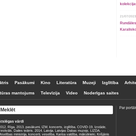
kolekcij
21/07/2023
Rundāles
Karalisko
ātris
Pasākumi
Kino
Literatūra
Muzeji
Izglītība
Arhit
tūras mantojums
Televīzija
Video
Noderīgas saites
Par portāl
Atslēgas vārdi
2012
Rīga
2013
pasākumi
IZM
koncerts
izglītība
COVID-19
Izstāde
,
,
,
,
,
,
,
,
,
estivāls
Dailes teātris
2014
Latvija
Latvijas Dabas muzejs
LIZDA
,
,
,
,
,
,
eselības ministrija
koncerti
veselība
Kariņa valdība
mākslinieki
Krišjānis
,
,
,
,
,