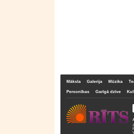
Māksla
Galerija
Mūzika
Te
Personības
Garīgā dzīve
Kul
F
V