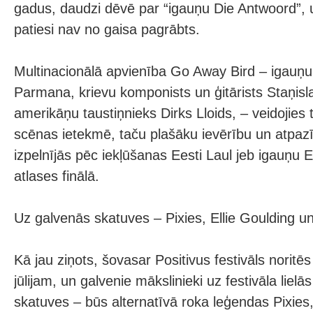
gadus, daudzi dēvē par “igauņu Die Antwoord”, u
patiesi nav no gaisa pagrābts.
Multinacionālā apvienība Go Away Bird – igauņ
Parmana, krievu komponists un ģitārists Staņisl
amerikāņu taustiņnieks Dirks Lloids, – veidojies
scēnas ietekmē, taču plašāku ievērību un atpaz
izpelnījās pēc iekļūšanas Eesti Laul jeb igauņu E
atlases finālā.
Uz galvenās skatuves – Pixies, Ellie Goulding un
Kā jau ziņots, šovasar Positivus festivāls noritēs
jūlijam, un galvenie mākslinieki uz festivāla liel
skatuves – būs alternatīvā roka leģendas Pixies,