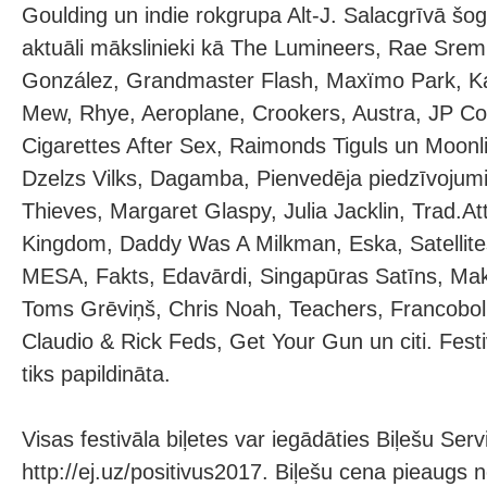
Goulding un indie rokgrupa Alt-J. Salacgrīvā šog
aktuāli mākslinieki kā The Lumineers, Rae Sre
González, Grandmaster Flash, Maxïmo Park, K
Mew, Rhye, Aeroplane, Crookers, Austra, JP Co
Cigarettes After Sex, Raimonds Tiguls un Moonl
Dzelzs Vilks, Dagamba, Pienvedēja piedzīvojumi
Thieves, Margaret Glaspy, Julia Jacklin, Trad.A
Kingdom, Daddy Was A Milkman, Eska, Satellite
MESA, Fakts, Edavārdi, Singapūras Satīns, Mak
Toms Grēviņš, Chris Noah, Teachers, Francobol
Claudio & Rick Feds, Get Your Gun un citi. Fes
tiks papildināta.
Visas festivāla biļetes var iegādāties Biļešu Ser
http://ej.uz/positivus2017. Biļešu cena pieaugs no