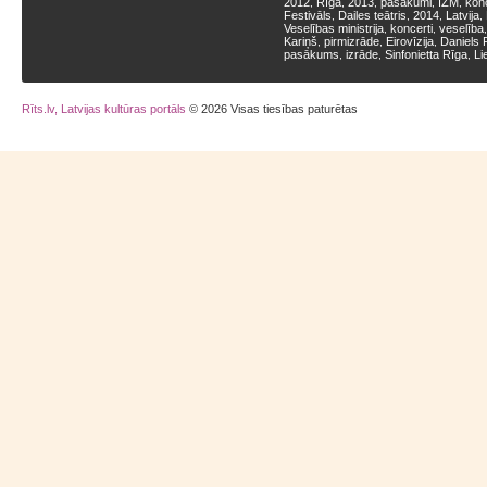
2012
Rīga
2013
pasākumi
IZM
kon
,
,
,
,
,
Festivāls
Dailes teātris
2014
Latvija
,
,
,
,
Veselības ministrija
koncerti
veselība
,
,
Kariņš
pirmizrāde
Eirovīzija
Daniels 
,
,
,
pasākums
izrāde
Sinfonietta Rīga
Li
,
,
,
Rīts.lv, Latvijas kultūras portāls
© 2026 Visas tiesības paturētas