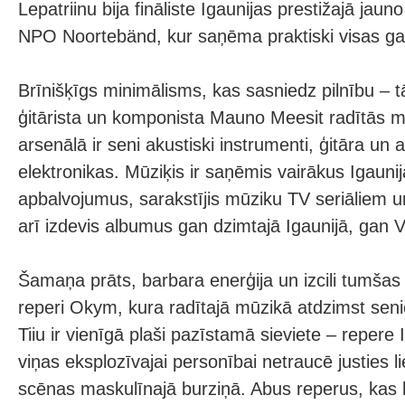
Lepatriinu bija fināliste Igaunijas prestižajā jau
NPO Noortebänd, kur saņēma praktiski visas ga
Brīnišķīgs minimālisms, kas sasniedz pilnību – t
ģitārista un komponista Mauno Meesit radītās me
arsenālā ir seni akustiski instrumenti, ģitāra u
elektronikas. Mūziķis ir saņēmis vairākus Igauni
apbalvojumus, sarakstījis mūziku TV seriāliem u
arī izdevis albumus gan dzimtajā Igaunijā, gan V
Šamaņa prāts, barbara enerģija un izcili tumša
reperi Okym, kura radītajā mūzikā atdzimst senie
Tiiu ir vienīgā plaši pazīstamā sieviete – repere 
viņas eksplozīvajai personībai netraucē justies li
scēnas maskulīnajā burziņā. Abus reperus, kas k