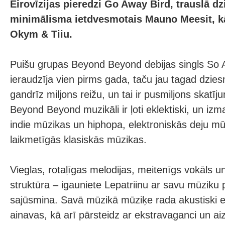
Eirovīzijas pieredzi Go Away Bird, trauslā dz
minimālisma ietdvesmotais Mauno Meesit, kā
Okym & Tiiu.
Puišu grupas Beyond Beyond debijas singls So 
ieraudzīja vien pirms gada, taču jau tagad dzies
gandrīz miljons reižu, un tai ir pusmiljons skat
Beyond Beyond muzikāli ir ļoti eklektiski, un iz
indie mūzikas un hiphopa, elektroniskās deju m
laikmetīgās klasiskās mūzikas.
Vieglas, rotaļīgas melodijas, meitenīgs vokāls un
struktūra – igauniete Lepatriinu ar savu mūziku 
sajūsmina. Savā mūzikā mūziķe rada akustiski e
ainavas, kā arī pārsteidz ar ekstravaganci un ai