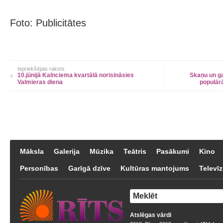
Foto: Publicitātes
Iepriekšējais raksts
10.jūnijā Kalnciema kvartālā norisināsies
Skaņu un ga
Valmieras diena
populār
Māksla
Galerija
Mūzika
Teātris
Pasākumi
Kino
Personības
Garīgā dzīve
Kultūras mantojums
Televīz
Atslēgas vārdi