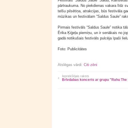
Festivāls “Saldus Saule” Saldū, Kalnsētas 
pārtraukuma. No piekdienas vakara līdz sv
telšu pilsētiņa, atrakcijas, būs festivāla g
mūzikas un festivālam “Saldus Saule” rak
Pirmais festivāls “Saldus Saule” notika tā
Ērika Ķiģeļa piemiņu, un ir senākais no jo
gadā notikušais festivāls pulcēja īpaši lie
Foto: Publicitātes
Atslēgas vārdi:
Citi zēni
Iepriekšējais raksts
Brīvdabas koncerts ar grupu "Rahu The 