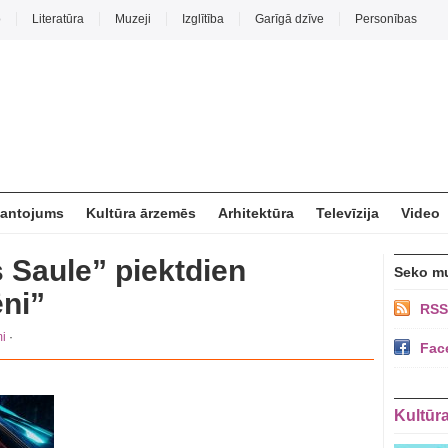
o
Literatūra
Muzeji
Izglītība
Garīgā dzīve
Personības
mantojums
Kultūra ārzemēs
Arhitektūra
Televīzija
Video
 Saule” piektdien
Seko m
ēni”
RSS
i
·
Fac
Kultūr