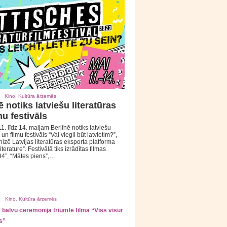
 ·
Kino
,
Kultūra ārzemēs
ē notiks latviešu literatūras
mu festivāls
1. līdz 14. maijam Berlīnē notiks latviešu
 un filmu festivāls “Vai viegli būt latvietim?”,
izē Latvijas literatūras eksporta platforma
iterature”. Festivālā tiks izrādītas filmas
94”, “Mātes piens”,…
 ·
Kino
,
Kultūra ārzemēs
balvu ceremonijā triumfē filma “Viss visur
s”