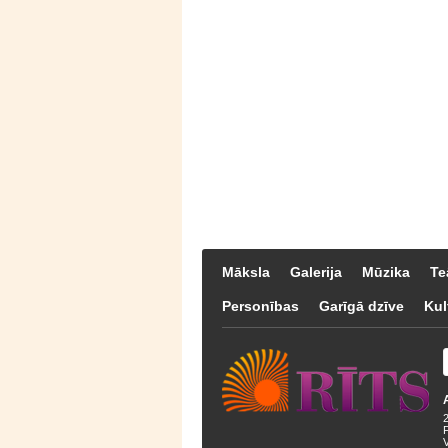
Māksla
Galerija
Mūzika
Te
Personības
Garīgā dzīve
Kul
F
V