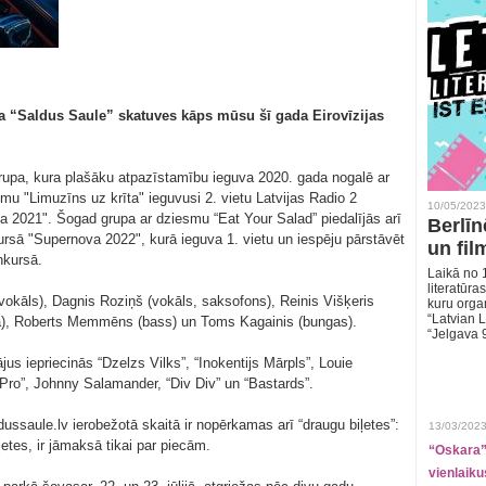
vāla “Saldus Saule” skatuves kāps mūsu šī gada Eirovīzijas
 grupa, kura plašāku atpazīstamību ieguva 2020. gada nogalē ar
u "Limuzīns uz krīta" ieguvusi 2. vietu Latvijas Radio 2
10/05/2023
 2021". Šogad grupa ar dziesmu “Eat Your Salad” piedalījās arī
Berlīn
ursā "Supernova 2022", kurā ieguva 1. vietu un iespēju pārstāvēt
un fil
nkursā.
Laikā no 1
literatūras
okāls), Dagnis Roziņš (vokāls, saksofons), Reinis Višķeris
kuru organ
“Latvian L
tāra), Roberts Memmēns (bass) un Toms Kagainis (bungas).
“Jelgava 
us iepriecinās “Dzelzs Vilks”, “Inokentijs Mārpls”, Louie
 Pro”, Johnny Salamander, “Div Div” un “Bastards”.
ssaule.lv ierobežotā skaitā ir nopērkamas arī “draugu biļetes”:
13/03/2023
ļetes, ir jāmaksā tikai par piecām.
“Oskara” 
vienlaiku