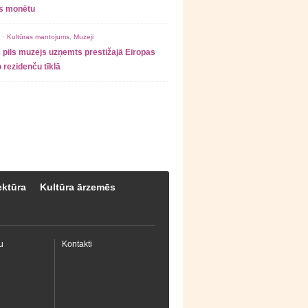
as monētu
 ·
Kultūras mantojums
,
Muzeji
 pils muzejs uzņemts prestižajā Eiropas
 rezidenču tīklā
ektūra
Kultūra ārzemēs
u
Kontakti