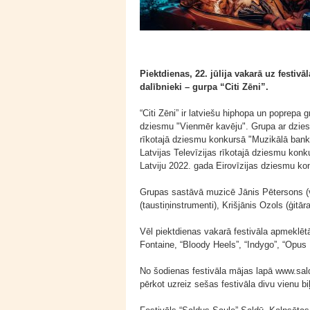
Piektdienas, 22. jūlija vakarā uz festi
dalībnieki – gurpa “Citi Zēni”.
“Citi Zēni” ir latviešu hiphopa un poprepa
dziesmu "Vienmēr kavēju". Grupa ar dziesm
rīkotajā dziesmu konkursā "Muzikālā banka
Latvijas Televīzijas rīkotajā dziesmu konk
Latviju 2022. gada Eirovīzijas dziesmu ko
Grupas sastāvā muzicē Jānis Pētersons (v
(taustiņinstrumenti), Krišjānis Ozols (ģi
Vēl piektdienas vakarā festivāla apmeklētāj
Fontaine, “Bloody Heels”, “Indygo”, “Opus
No šodienas festivāla mājas lapā www.saldu
pērkot uzreiz sešas festivāla divu vienu bi