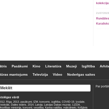
kolekcij
21/07/2023
Rundāles
Karalisko
ātris
Pasākumi
Kino
Literatūra
Muzeji
Izglītība
Arhit
tūras mantojums
Televīzija
Video
Noderīgas saites
Par portāl
Atslēgas vārdi
2012
Rīga
2013
pasākumi
IZM
koncerts
izglītība
COVID-19
Izstāde
,
,
,
,
,
,
,
,
,
estivāls
Dailes teātris
2014
Latvija
Latvijas Dabas muzejs
LIZDA
,
,
,
,
,
,
eselības ministrija
koncerti
veselība
Kariņa valdība
mākslinieki
Krišjānis
,
,
,
,
,