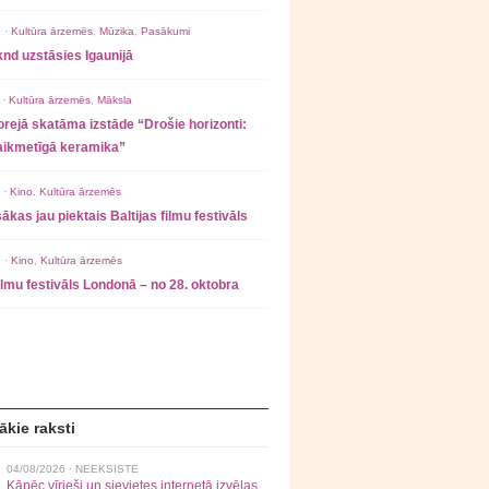
 ·
Kultūra ārzemēs
,
Mūzika
,
Pasākumi
nd uzstāsies Igaunijā
 ·
Kultūra ārzemēs
,
Māksla
rejā skatāma izstāde “Drošie horizonti:
laikmetīgā keramika”
 ·
Kino
,
Kultūra ārzemēs
ākas jau piektais Baltijas filmu festivāls
 ·
Kino
,
Kultūra ārzemēs
filmu festivāls Londonā – no 28. oktobra
ākie raksti
04/08/2026 ·
NEEKSISTE
Kāpēc vīrieši un sievietes internetā izvēlas