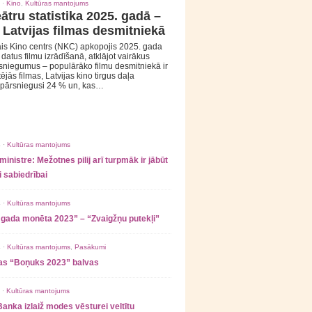
 ·
Kino
,
Kultūras mantojums
ātru statistika 2025. gadā –
 Latvijas filmas desmitniekā
is Kino centrs (NKC) apkopojis 2025. gada
s datus filmu izrādīšanā, atklājot vairākus
sniegumus – populārāko filmu desmitniekā ir
tējās filmas, Latvijas kino tirgus daļa
 pārsniegusi 24 % un, kas…
 ·
Kultūras mantojums
ministre: Mežotnes pilij arī turpmāk ir jābūt
 sabiedrībai
 ·
Kultūras mantojums
 gada monēta 2023” – “Zvaigžņu putekļi”
 ·
Kultūras mantojums
,
Pasākumi
as “Boņuks 2023” balvas
 ·
Kultūras mantojums
Banka izlaiž modes vēsturei veltītu