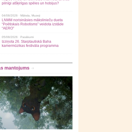
pilnīgi atšķirīgas spēles un hobijus?
04/08/2026 ·
Māksla
,
Muzeji
LNMM norisināsies mākslinieču dueta
“Poētiskais Robotisms” veidota izstāde
“AERO”
05/08/2026 ·
Pasākumi
Izziņota 26. Starptautiskā Baha
kamermūzikas festivāla programma
as mantojums