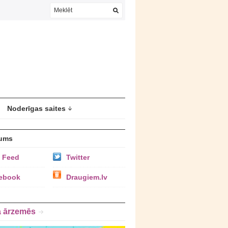
Noderīgas saites
ums
 Feed
Twitter
ebook
Draugiem.lv
a ārzemēs