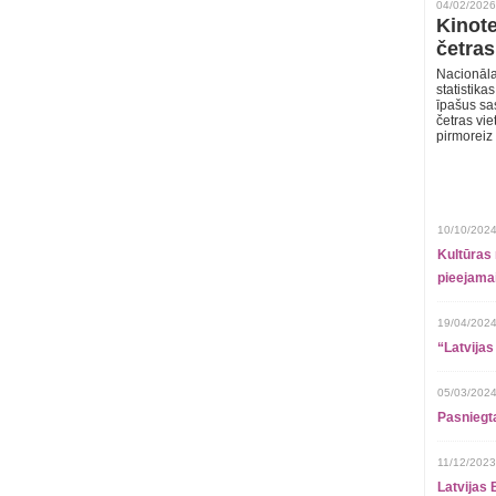
04/02/2026
Kinote
četras
Nacionāla
statistika
īpašus sa
četras vie
pirmoreiz
10/10/2024
Kultūras 
pieejamai
19/04/2024
“Latvijas
05/03/2024
Pasniegt
11/12/2023
Latvijas 