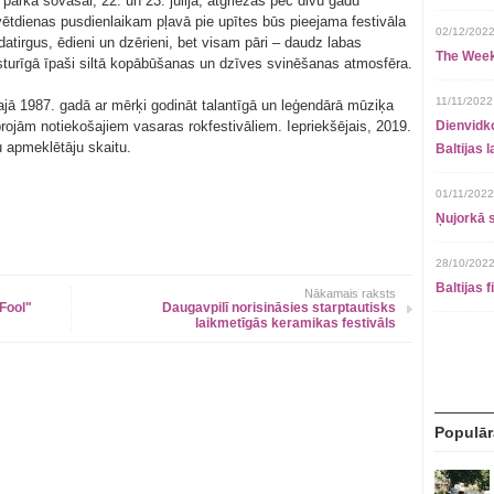
parkā šovasar, 22. un 23. jūlijā, atgriežas pēc divu gadu
ētdienas pusdienlaikam pļavā pie upītes būs pieejama festivāla
02/12/2022
adatirgus, ēdieni un dzērieni, bet visam pāri – daudz labas
The Week
sturīgā īpaši siltā kopābūšanas un dzīves svinēšanas atmosfēra.
11/11/2022
lajā 1987. gadā ar mērķi godināt talantīgā un leģendārā mūziķa
projām notiekošajiem vasaras rokfestivāliem. Iepriekšējais, 2019.
Dienvidko
lu apmeklētāju skaitu.
Baltijas 
01/11/2022
Ņujorkā s
28/10/2022
Baltijas 
Nākamais raksts
Fool"
Daugavpilī norisināsies starptautisks
laikmetīgās keramikas festivāls
Populār