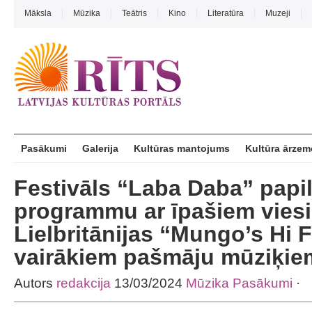
Māksla
Mūzika
Teātris
Kino
Literatūra
Muzeji
Pasākumi
Galerija
Kultūras mantojums
Kultūra ārzem
Festivāls “Laba Daba” papi
programmu ar īpašiem vies
Lielbritānijas “Mungo’s Hi F
vairākiem pašmāju mūziķie
Autors
redakcija
13/03/2024
Mūzika
Pasākumi
·