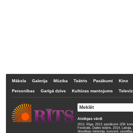
Māksla
Galerija
Mūzika
Teātris
Pasākumi
Kino
Personības
Garīgā dzīve
Kultūras mantojums
Televīz
Atslēgas vārdi
2012
Rīga
2013
pasākumi
IZM
kon
,
,
,
,
,
Festivāls
Dailes teātris
2014
Latvija
,
,
,
,
Veselības ministrija
koncerti
veselība
,
,