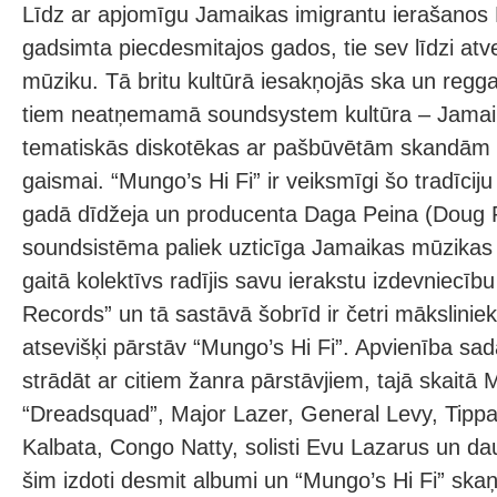
Līdz ar apjomīgu Jamaikas imigrantu ierašanos L
gadsimta piecdesmitajos gados, tie sev līdzi at
mūziku. Tā britu kultūrā iesakņojās ska un regg
tiem neatņemamā soundsystem kultūra – Jamaik
tematiskās diskotēkas ar pašbūvētām skandām u
gaismai. “Mungo’s Hi Fi” ir veiksmīgi šo tradīciju
gadā dīdžeja un producenta Daga Peina (Doug P
soundsistēma paliek uzticīga Jamaikas mūzikas 
gaitā kolektīvs radījis savu ierakstu izdevniecī
Records” un tā sastāvā šobrīd ir četri māksliniek
atsevišķi pārstāv “Mungo’s Hi Fi”. Apvienība sad
strādāt ar citiem žanra pārstāvjiem, tajā skait
“Dreadsquad”, Major Lazer, General Levy, Tippa
Kalbata, Congo Natty, solisti Evu Lazarus un da
šim izdoti desmit albumi un “Mungo’s Hi Fi” skaņ