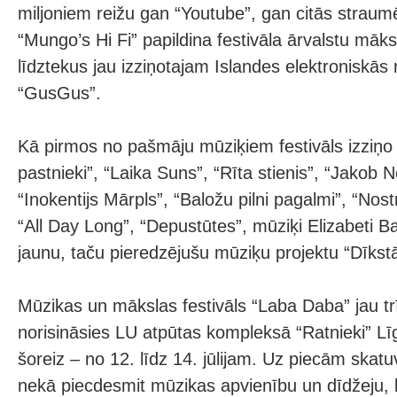
miljoniem reižu gan “Youtube”, gan citās strau
“Mungo’s Hi Fi” papildina festivāla ārvalstu māks
līdztekus jau izziņotajam Islandes elektroniskā
“GusGus”.
Kā pirmos no pašmāju mūziķiem festivāls izziņo
pastnieki”, “Laika Suns”, “Rīta stienis”, “Jakob 
“Inokentijs Mārpls”, “Baložu pilni pagalmi”, “Nost
“All Day Long”, “Depustūtes”, mūziķi Elizabeti B
jaunu, taču pieredzējušu mūziķu projektu “Dīkst
Mūzikas un mākslas festivāls “Laba Daba” jau tr
norisināsies LU atpūtas kompleksā “Ratnieki” L
šoreiz – no 12. līdz 14. jūlijam. Uz piecām skat
nekā piecdesmit mūzikas apvienību un dīdžeju,