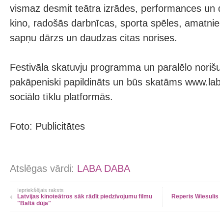
vismaz desmit teātra izrādes, performances un 
kino, radošās darbnīcas, sporta spēles, amatnie
sapņu dārzs un daudzas citas norises.
Festivāla skatuvju programma un paralēlo norišu 
pakāpeniski papildināts un būs skatāms www.lab
sociālo tīklu platformās.
Foto: Publicitātes
Atslēgas vārdi:
LABA DABA
Iepriekšējais raksts
Latvijas kinoteātros sāk rādīt piedzīvojumu filmu
Reperis Wiesulis
"Baltā dūja"