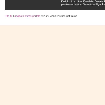
Kariņš
pirmizrāde
Eirovīzija
Daniels 
,
,
,
pasākums
izrāde
Sinfonietta Rīga
Li
,
,
,
Rīts.lv, Latvijas kultūras portāls
© 2026 Visas tiesības paturētas