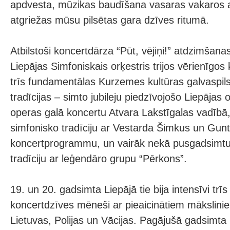
apdvesta, mūzikas baudīšana vasaras vakaros a
atgriežas mūsu pilsētas gara dzīves ritumā.
Atbilstoši koncertdārza “Pūt, vējiņi!” atdzimšanas
Liepājas Simfoniskais orķestris trijos vērienīgo
trīs fundamentālas Kurzemes kultūras galvaspil
tradīcijas – simto jubileju piedzīvojošo Liepājas o
operas galā koncertu Atvara Lakstīgalas vadībā,
simfonisko tradīciju ar Vestarda Šimkus un Gu
koncertprogrammu, un vairāk nekā pusgadsimt
tradīciju ar leģendāro grupu “Pērkons”.
19. un 20. gadsimta Liepājā tie bija intensīvi trī
koncertdzīves mēneši ar pieaicinātiem mākslini
Lietuvas, Polijas un Vācijas. Pagājušā gadsimta