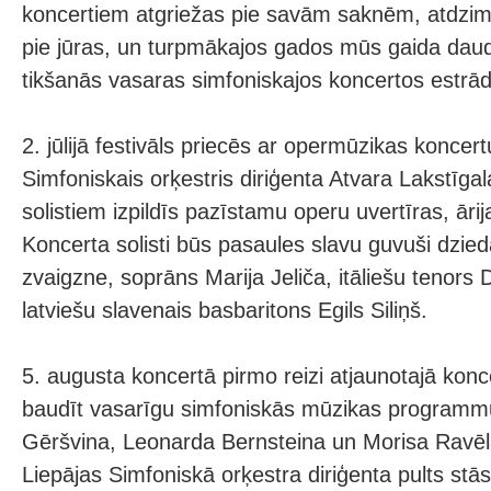
koncertiem atgriežas pie savām saknēm, atdzim
pie jūras, un turpmākajos gados mūs gaida da
tikšanās vasaras simfoniskajos koncertos estrādē 
2. jūlijā festivāls priecēs ar opermūzikas koncert
Simfoniskais orķestris diriģenta Atvara Lakstīga
solistiem izpildīs pazīstamu operu uvertīras, ār
Koncerta solisti būs pasaules slavu guvuši dzied
zvaigzne, soprāns Marija Jeliča, itāliešu tenors D
latviešu slavenais basbaritons Egils Siliņš.
5. augusta koncertā pirmo reizi atjaunotajā konc
baudīt vasarīgu simfoniskās mūzikas programm
Gēršvina, Leonarda Bernsteina un Morisa Ravēl
Liepājas Simfoniskā orķestra diriģenta pults st