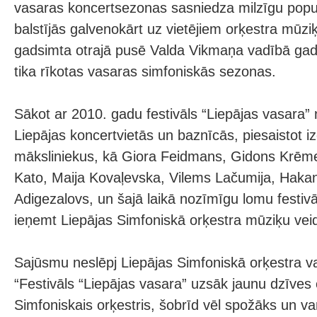
vasaras koncertsezonas sasniedza milzīgu popula
balstījās galvenokārt uz vietējiem orķestra mūzi
gadsimta otrajā pusē Valda Vikmaņa vadībā gad
tika rīkotas vasaras simfoniskās sezonas.
Sākot ar 2010. gadu festivāls “Liepājas vasara”
Liepājas koncertvietās un baznīcās, piesaistot iz
māksliniekus, kā Giora Feidmans, Gidons Krēmer
Kato, Maija Kovaļevska, Vilems Lačumija, Hakan
Adigezalovs, un šajā laikā nozīmīgu lomu festiv
ieņemt Liepājas Simfoniskā orķestra mūziķu vei
Sajūsmu neslēpj Liepājas Simfoniskā orķestra vad
“Festivāls “Liepājas vasara” uzsāk jaunu dzīves c
Simfoniskais orķestris, šobrīd vēl spožāks un v