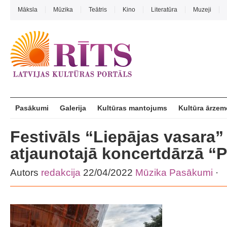
Māksla
Mūzika
Teātris
Kino
Literatūra
Muzeji
Pasākumi
Galerija
Kultūras mantojums
Kultūra ārzem
Festivāls “Liepājas vasara”
atjaunotajā koncertdārzā “Pū
Autors
redakcija
22/04/2022
Mūzika
Pasākumi
·