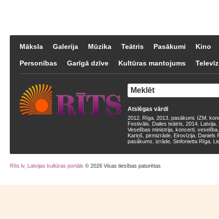
Māksla
Galerija
Mūzika
Teātris
Pasākumi
Kino
Personības
Garīgā dzīve
Kultūras mantojums
Televīz
Atslēgas vārdi
2012
Rīga
2013
pasākumi
IZM
kon
,
,
,
,
,
Festivāls
Dailes teātris
2014
Latvija
,
,
,
,
Veselības ministrija
koncerti
veselība
,
,
Kariņš
pirmizrāde
Eirovīzija
Daniels 
,
,
,
pasākums
izrāde
Sinfonietta Rīga
Li
,
,
,
Rīts.lv, Latvijas kultūras portāls
© 2026 Visas tiesības paturētas