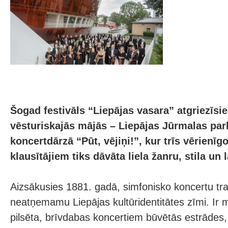
Šogad festivāls “Liepājas vasara” atgriezīsi
vēsturiskajās mājās – Liepājas Jūrmalas park
koncertdārzā “Pūt, vējiņi!”, kur trīs vērienī
klausītājiem tiks dāvāta liela žanru, stila un
Aizsākusies 1881. gadā, simfonisko koncertu tradī
neatņemamu Liepājas kultūridentitātes zīmi. Ir m
pilsēta, brīvdabas koncertiem būvētās estrādes,