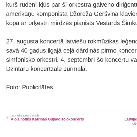
kurš rudenī kļūs par šī orķestra galveno diriģen
amerikāņu komponista Džordža Gēršvina klavier
kopā ar orķestri mirdzēs pianists Vestards Šimk
27. augusta koncertā latviešu rokmūzikas leģen
savā 40 gadus ilgajā ceļā dārdinās pirmo konc
simfonisko orķestri. 4. septembrī šo koncertu va
Dzintaru koncertzālē Jūrmalā.
Foto: Publicitātes
Iepriekšējais raksts
Alojā notiks Katrīnas Gupalo solokoncerts
Latvija
de