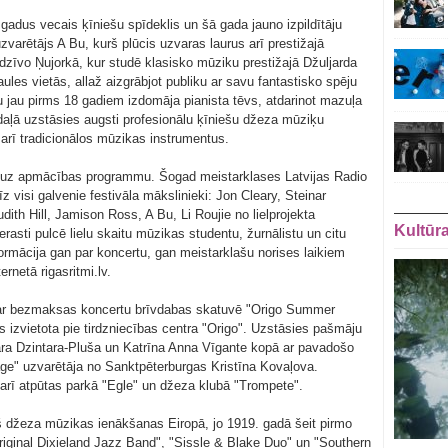
 gadus vecais ķīniešu spīdeklis un šā gada jauno izpildītāju
varētājs A Bu, kurš plūcis uzvaras laurus arī prestižajā
zīvo Ņujorkā, kur studē klasisko mūziku prestižajā Džuljarda
ules vietās, allaž aizgrābjot publiku ar savu fantastisko spēju
u jau pirms 18 gadiem izdomāja pianista tēvs, atdarinot mazuļa
daļā uzstāsies augsti profesionālu ķīniešu džeza mūziķu
arī tradicionālos mūzikas instrumentus.
arī uz apmācības programmu. Šogad meistarklases Latvijas Radio
rīz visi galvenie festivāla mākslinieki: Jon Cleary, Steinar
th Hill, Jamison Ross, A Bu, Li Roujie no lielprojekta
Kultūr
asti pulcē lielu skaitu mūzikas studentu, žurnālistu un citu
formācija gan par koncertu, gan meistarklašu norises laikiem
ernetā rigasritmi.lv.
 18 ar bezmaksas koncertu brīvdabas skatuvē "Origo Summer
 izvietota pie tirdzniecības centra "Origo". Uzstāsies pašmāju
ara Dzintara-Pluša un Katrīna Anna Vīgante kopā ar pavadošo
ge" uzvarētāja no Sanktpēterburgas Kristīna Kovaļova.
 arī atpūtas parkā "Egle" un džeza klubā "Trompete".
 džeza mūzikas ienākšanas Eiropā, jo 1919. gadā šeit pirmo
Original Dixieland Jazz Band", "Sissle & Blake Duo" un "Southern