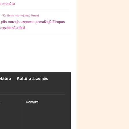
as monētu
 ·
Kultūras mantojums
,
Muzeji
 pils muzejs uzņemts prestižajā Eiropas
 rezidenču tīklā
ektūra
Kultūra ārzemēs
u
Kontakti