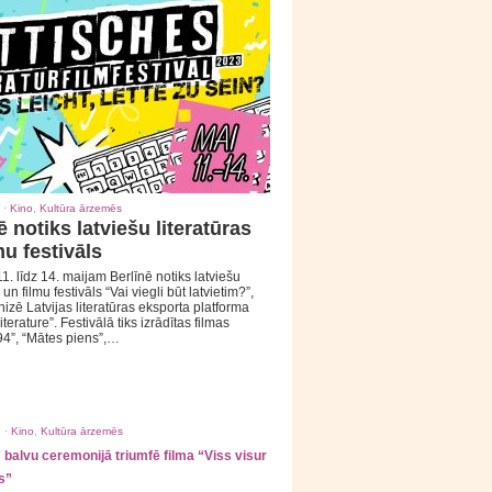
 ·
Kino
,
Kultūra ārzemēs
ē notiks latviešu literatūras
mu festivāls
1. līdz 14. maijam Berlīnē notiks latviešu
 un filmu festivāls “Vai viegli būt latvietim?”,
izē Latvijas literatūras eksporta platforma
iterature”. Festivālā tiks izrādītas filmas
94”, “Mātes piens”,…
 ·
Kino
,
Kultūra ārzemēs
balvu ceremonijā triumfē filma “Viss visur
s”