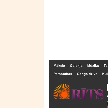
Māksla
Galerija
Mūzika
Te
Personības
Garīgā dzīve
Kul
F
V