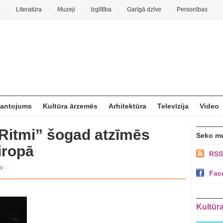
o
Literatūra
Muzeji
Izglītība
Garīgā dzīve
Personības
mantojums
Kultūra ārzemēs
Arhitektūra
Televīzija
Video
 Ritmi” šogad atzīmēs
Seko m
iropā
RSS
i
·
Fac
Kultūr