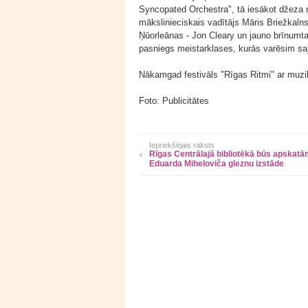
Syncopated Orchestra", tā iesākot džeza m
mākslinieciskais vadītājs Māris Briežkaln
Ņūorleānas - Jon Cleary un jauno brīnumta
pasniegs meistarklases, kurās varēsim saj
Nākamgad festivāls "Rīgas Ritmi" ar muzik
Foto: Publicitātes
Iepriekšējais raksts
Rīgas Centrālajā bibliotēkā būs apskat
Eduarda Miheloviča gleznu izstāde