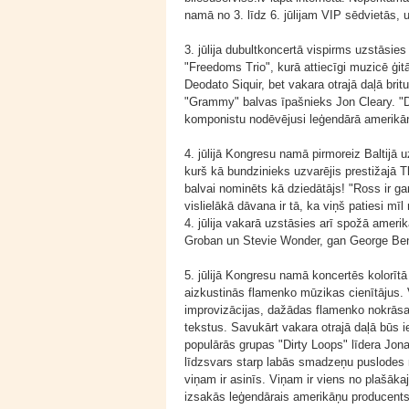
namā no 3. līdz 6. jūlijam VIP sēdvietās, u
3. jūlija dubultkoncertā vispirms uzstāsi
"Freedoms Trio", kurā attiecīgi muzicē ģi
Deodato Siquir, bet vakara otrajā daļā brit
"Grammy" balvas īpašnieks Jon Cleary. "Dev
komponistu nodēvējusi leģendārā amerikāņ
4. jūlijā Kongresu namā pirmoreiz Baltijā
kurš kā bundzinieks uzvarējis prestižajā 
balvai nominēts kā dziedātājs! "Ross ir ga
vislielākā dāvana ir tā, ka viņš patiesi m
4. jūlija vakarā uzstāsies arī spožā ameri
Groban un Stevie Wonder, gan George Ben
5. jūlijā Kongresu namā koncertēs kolorīt
aizkustinās flamenko mūzikas cienītājus.
improvizācijas, dažādas flamenko nokrāsas
tekstus. Savukārt vakara otrajā daļā būs
populārās grupas "Dirty Loops" līdera Jona
līdzsvars starp labās smadzeņu puslodes
viņam ir asinīs. Viņam ir viens no plašāk
izsakās leģendārais amerikāņu producent