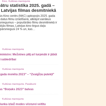
 ·
Kino
,
Kultūras mantojums
ātru statistika 2025. gadā –
 Latvijas filmas desmitniekā
is Kino centrs (NKC) apkopojis 2025. gada
s datus filmu izrādīšanā, atklājot vairākus
sniegumus – populārāko filmu desmitniekā ir
tējās filmas, Latvijas kino tirgus daļa
 pārsniegusi 24 % un, kas…
 ·
Kultūras mantojums
ministre: Mežotnes pilij arī turpmāk ir jābūt
 sabiedrībai
 ·
Kultūras mantojums
 gada monēta 2023” – “Zvaigžņu putekļi”
 ·
Kultūras mantojums
,
Pasākumi
as “Boņuks 2023” balvas
 ·
Kultūras mantojums
Banka izlaiž modes vēsturei veltītu