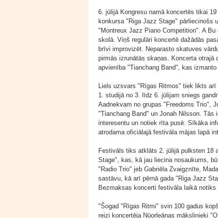
6. jūlijā Kongresu namā koncertēs tikai 19
konkursa "Riga Jazz Stage" pārliecinošs uz
"Montreux Jazz Piano Competition". A Bu d
skolā. Viņš regulāri koncertē dažādās pasa
brīvi improvizēt. Neparasto skatuves vārd
pirmās izrunātās skaņas. Koncerta otrajā 
apvienība "Tianchang Band", kas izmanto 
Liels uzsvars "Rīgas Ritmos" tiek likts 
1. studijā no 3. līdz 6. jūlijam sniegs gand
Aadnekvam no grupas "Freedoms Trio", Judi
"Tianchang Band" un Jonah Nilsson. Tās ier
interesentu un notiek rīta pusē. Sīkāka in
atrodama oficiālajā festivāla mājas lapā int
Festivāls tiks atklāts 2. jūlijā pulksten
Stage", kas, kā jau liecina nosaukums, būs
"Radio Trio" jeb Gabriēla Zvaigznīte, Mad
sastāvu, kā arī pērnā gada "Riga Jazz Sta
Bezmaksas koncerti festivāla laikā notiks
"Šogad "Rīgas Ritmi" svin 100 gadus kopš
reizi koncertēja Ņūorleānas mākslinieki "