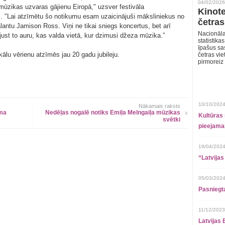
04/02/2026
ūzikas uzvaras gājienu Eiropā," uzsver festivāla
Kinote
s. "Lai atzīmētu šo notikumu esam uzaicinājuši māksliniekus no
četras
lantu Jamison Ross. Viņi ne tikai sniegs koncertus, bet arī
Nacionāla
ust to auru, kas valda vietā, kur dzimusi džeza mūzika.”
statistika
īpašus sa
ālu vērienu atzīmēs jau 20 gadu jubileju.
četras vie
pirmoreiz
10/10/2024
Nākamais raksts
āma
Nedēļas nogalē notiks Emiļa Melngaiļa mūzikas
Kultūras 
svētki
pieejamai
19/04/2024
“Latvijas
05/03/2024
Pasniegt
11/12/2023
Latvijas 