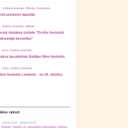
 ·
Kultūra ārzemēs
,
Mūzika
,
Pasākumi
nd uzstāsies Igaunijā
 ·
Kultūra ārzemēs
,
Māksla
rejā skatāma izstāde “Drošie horizonti:
laikmetīgā keramika”
 ·
Kino
,
Kultūra ārzemēs
ākas jau piektais Baltijas filmu festivāls
 ·
Kino
,
Kultūra ārzemēs
filmu festivāls Londonā – no 28. oktobra
ākie raksti
04/08/2026 ·
NEEKSISTE
Kāpēc vīrieši un sievietes internetā izvēlas