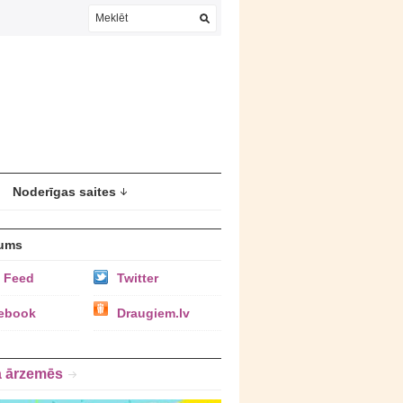
Noderīgas saites
ums
 Feed
Twitter
ebook
Draugiem.lv
a ārzemēs