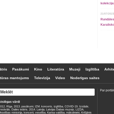
kolekcij
21/07/2023
Rundāles
Karalisko
ātris
Pasākumi
Kino
Literatūra
Muzeji
Izglītība
Arhit
tūras mantojums
Televīzija
Video
Noderīgas saites
Par portāl
Atslēgas vārdi
2012
Rīga
2013
pasākumi
IZM
koncerts
izglītība
COVID-19
Izstāde
,
,
,
,
,
,
,
,
,
estivāls
Dailes teātris
2014
Latvija
Latvijas Dabas muzejs
LIZDA
,
,
,
,
,
,
eselības ministrija
koncerti
veselība
Kariņa valdība
mākslinieki
Krišjānis
,
,
,
,
,