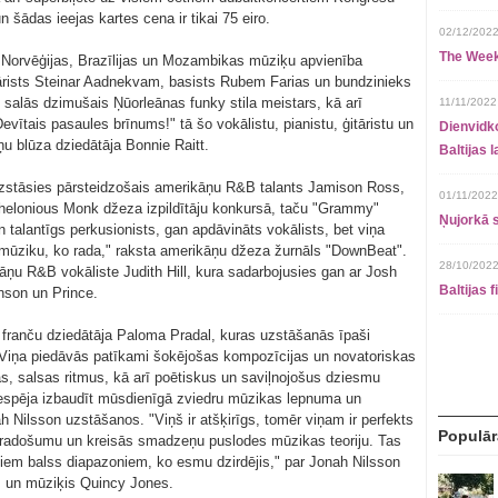
n šādas ieejas kartes cena ir tikai 75 eiro.
02/12/2022
The Week
es Norvēģijas, Brazīlijas un Mozambikas mūziķu apvienība
tārists Steinar Aadnekvam, basists Rubem Farias un bundzinieks
u salās dzimušais Ņūorleānas funky stila meistars, kā arī
11/11/2022
ītais pasaules brīnums!" tā šo vokālistu, pianistu, ģitāristu un
Dienvidko
u blūza dziedātāja Bonnie Raitt.
Baltijas 
 uzstāsies pārsteidzošais amerikāņu R&B talants Jamison Ross,
01/11/2022
Thelonious Monk džeza izpildītāju konkursā, taču "Grammy"
Ņujorkā s
n talantīgs perkusionists, gan apdāvināts vokālists, bet viņa
īl mūziku, ko rada," raksta amerikāņu džeza žurnāls "DownBeat".
28/10/2022
kāņu R&B vokāliste Judith Hill, kura sadarbojusies gan ar Josh
Baltijas 
son un Prince.
ā franču dziedātāja Paloma Pradal, kuras uzstāšanās īpaši
 Viņa piedāvās patīkami šokējošas kompozīcijas un novatoriskas
, salsas ritmus, kā arī poētiskus un saviļnojošus dziesmu
 iespēja izbaudīt mūsdienīgā zviedru mūzikas lepnuma un
h Nilsson uzstāšanos. "Viņš ir atšķirīgs, tomēr viņam ir perfekts
Populār
 radošumu un kreisās smadzeņu puslodes mūzikas teoriju. Tas
ajiem balss diapazoniem, ko esmu dzirdējis," par Jonah Nilsson
s un mūziķis Quincy Jones.