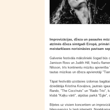
Improvizācijas, džeza un pasaules mūzik
atzīmēs džeza simtgadi Eiropā, primāri
meistarklases norisināsies pavisam sep
Galvenie festivāla mākslinieki šogad būs
Jamison Ross un Judith Hill, franču flam
Nilsson, trīs kontinentu mūziķu apvienība
tautas mūzikas un džeza apvienotāji "Tia
Tāpat festivālā uzstāsies izdomas bagātai
dziedātāja Kristīna Kovaļova, jautrais igauņ
Rando, "The Coco'nuts" un "Radio Trio", kā
klubā "Kaļķu vārti", atpūtas parkā "Egle"
Biļetes uz visiem koncertiem un improvizā
bilesuserviss.lv lapā internetā. Nopērkam