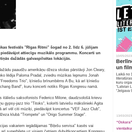
as festivāls "Rīgas Ritmi" šogad no 2. līdz 6. jūlijam
 piedāvājot attiecīgu muzikālo programmu. Koncerti un
10/05/2023
tiņās dažādās galvaspilsētas lokācijās.
Berlīn
un fil
 dažādu paaudžu amerikāņu džeza skolas pārstāvji Jon Cleary,
Laikā no 1
enko lēdija Paloma Pradal, zviedru mūzikas lepnums Jonah
literatūras
 "Freedoms Trio", ķīniešu brīnumbērns A Bu, kā arī ķīniešu
kuru organ
nchang Band", kuru koncerti notiks Rīgas Kongresu namā.
“Latvian L
“Jelgava 
s itāliešu saksofonists Federico Milone, daudzsološā krievu
u gypsy-jazz trio "Titoks", kolorīti latviešu mākslinieki Agita
 arī vēl citi mūziķi, piedāvājot koncertus "VEF Jazz Club",
, džeza klubā "Trompete" un "Origo Summer Stage".
13/03/2023
“Oskara” 
cijas vakariem iegādājamas "Biļešu servisa" kasēs vai
vienlaiku
a arī superbiļete uz visiem četriem dubultkoncertiem Kongresu