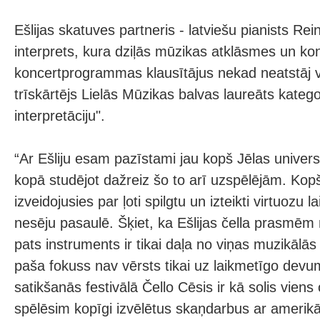
Ešlijas skatuves partneris - latviešu pianists Reini
interprets, kura dziļās mūzikas atklāsmes un ko
koncertprogrammas klausītājus nekad neatstāj vi
trīskārtējs Lielās Mūzikas balvas laureāts kategor
interpretāciju".
“Ar Ešliju esam pazīstami jau kopš Jēlas univers
kopā studējot dažreiz šo to arī uzspēlējām. Kopš 
izveidojusies par ļoti spilgtu un izteikti virtuozu
nesēju pasaulē. Šķiet, ka Ešlijas čella prasmēm
pats instruments ir tikai daļa no viņas muzikālā
paša fokuss nav vērsts tikai uz laikmetīgo dev
satikšanās festivālā Čello Cēsis ir kā solis viens
spēlēsim kopīgi izvēlētus skaņdarbus ar amerikā