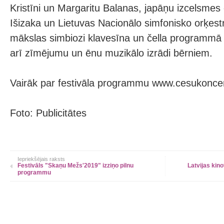
Kristīni un Margaritu Balanas, japāņu izcelsmes č
Išizaka un Lietuvas Nacionālo simfonisko orķest
mākslas simbiozi klavesīna un čella programmā 
arī zīmējumu un ēnu muzikālo izrādi bērniem.
Vairāk par festivāla programmu www.cesukoncert
Foto: Publicitātes
Iepriekšējais raksts
Festivāls "Skaņu Mežs'2019" izziņo pilnu
Latvijas kino
programmu