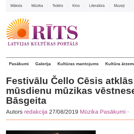
Māksla
Mūzika
Teātris
Kino
Literatūra
Muzeji
Pasākumi
Galerija
Kultūras mantojums
Kultūra ārzem
Festivālu Čello Cēsis atklā
mūsdienu mūzikas vēstnese
Bāsgeita
Autors
redakcija
27/08/2019
Mūzika
Pasākumi
·