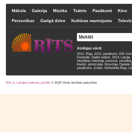
Māksla
Galerija
Mūzika
Teātris
Pasākumi
Kino
Personības
Garīgā dzīve
Kultūras mantojums
Televīz
Atslēgas vārdi
2012
Rīga
2013
pasākumi
IZM
kon
,
,
,
,
,
Festivāls
Dailes teātris
2014
Latvija
,
,
,
,
Veselības ministrija
koncerti
veselība
,
,
Kariņš
pirmizrāde
Eirovīzija
Daniels 
,
,
,
pasākums
izrāde
Sinfonietta Rīga
Li
,
,
,
Rīts.lv, Latvijas kultūras portāls
© 2026 Visas tiesības paturētas