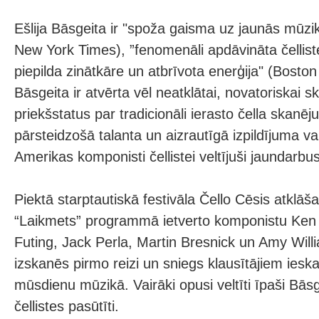
Ešlija Bāsgeita ir "spoža gaisma uz jaunās mūzi
New York Times), ”fenomenāli apdāvināta čellist
piepilda zinātkāre un atbrīvota enerģija" (Boston
Bāsgeita ir atvērta vēl neatklātai, novatoriskai 
priekšstatus par tradicionāli ierasto čella skanē
pārsteidzošā talanta un aizrautīgā izpildījuma va
Amerikas komponisti čellistei veltījuši jaundarbus
Piektā starptautiskā festivāla Čello Cēsis atklā
“Laikmets” programmā ietverto komponistu Ke
Futing, Jack Perla, Martin Bresnick un Amy Will
izskanēs pirmo reizi un sniegs klausītājiem ies
mūsdienu mūzikā. Vairāki opusi veltīti īpaši Bāsg
čellistes pasūtīti.