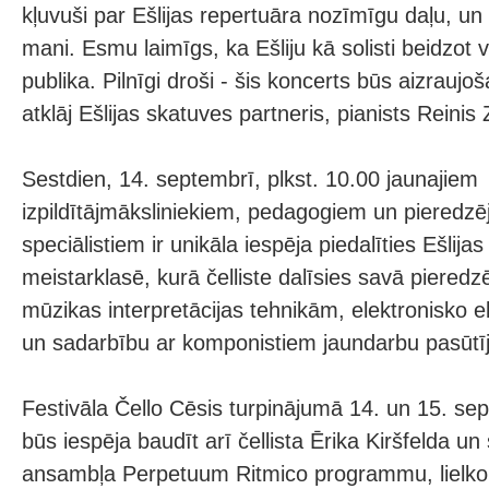
kļuvuši par Ešlijas repertuāra nozīmīgu daļu, un
mani. Esmu laimīgs, ka Ešliju kā solisti beidzot v
publika. Pilnīgi droši - šis koncerts būs aizraujo
atklāj Ešlijas skatuves partneris, pianists Reinis 
Sestdien, 14. septembrī, plkst. 10.00 jaunajiem
izpildītājmāksliniekiem, pedagogiem un pieredz
speciālistiem ir unikāla iespēja piedalīties Ešlija
meistarklasē, kurā čelliste dalīsies savā piered
mūzikas interpretācijas tehnikām, elektronisko 
un sadarbību ar komponistiem jaundarbu pasūtī
Festivāla Čello Cēsis turpinājumā 14. un 15. sep
būs iespēja baudīt arī čellista Ērika Kiršfelda u
ansambļa Perpetuum Ritmico programmu, lielk