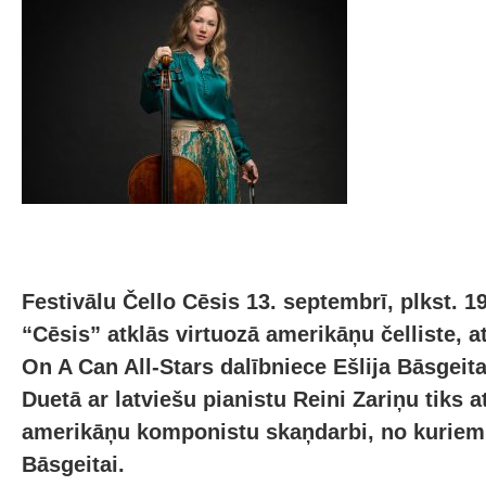
Festivālu Čello Cēsis 13. septembrī, plkst. 1
“Cēsis” atklās virtuozā amerikāņu čelliste, 
On A Can All-Stars dalībniece Ešlija Bāsgeit
Duetā ar latviešu pianistu Reini Zariņu tiks
amerikāņu komponistu skaņdarbi, no kuriem v
Bāsgeitai.