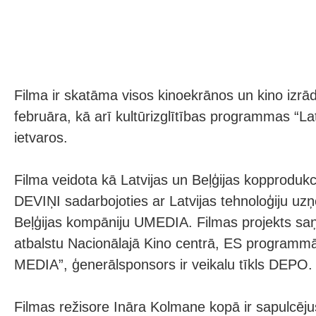
Filma ir skatāma visos kinoekrānos un kino izrā
februāra, kā arī kultūrizglītības programmas “La
ietvaros.
Filma veidota kā Latvijas un Beļģijas kopprodukci
DEVIŅI sadarbojoties ar Latvijas tehnoloģiju u
Beļģijas kompāniju UMEDIA. Filmas projekts saņ
atbalstu Nacionālajā Kino centrā, ES programm
MEDIA”, ģenerālsponsors ir veikalu tīkls DEPO.
Filmas režisore Ināra Kolmane kopā ir sapulcēju