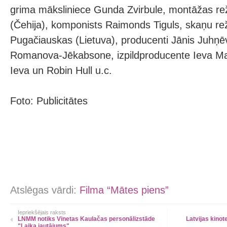
grima māksliniece Gunda Zvirbule, montāžas re
(Čehija), komponists Raimonds Tiguls, skaņu rež
Pugačiauskas (Lietuva), producenti Jānis Juhņē
Romanova-Jēkabsone, izpildproducente Ieva Maj
Ieva un Robin Hull u.c.
Foto: Publicitātes
Atslēgas vārdi:
Filma “Mātes piens”
Iepriekšējais raksts
LNMM notiks Vinetas Kaulačas personālizstāde
Latvijas kino
"Laika jautājums"