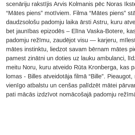
scenāriju rakstījis Arvis Kolmanis pēc Noras Ik
“Mātes piens” motīviem. Filma “Mātes piens” st
daudzsološu padomju laika ārsti Astru, kuru atv
bet jaunības epizodēs – Elīna Vaska-Botere, kas k
padomju režīmu, zaudējot visu — karjeru, mīlest
mātes instinktu, liedzot savam bērnam mātes pie
pamest zinātni un doties uz lauku ambulanci, līd
meitu Noru, kuru atveido Rūta Kronberga, kas 
lomas - Billes atveidotāja filmā “Bille”. Pieaugot,
vienīgo atbalstu un cenšas palīdzēt mātei pārvar
pati mācās izdzīvot nomācošajā padomju režīm