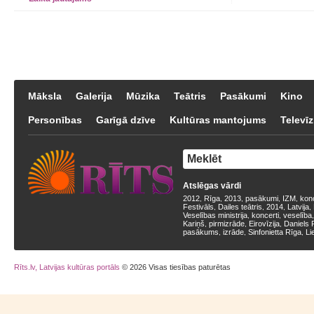
Māksla
Galerija
Mūzika
Teātris
Pasākumi
Kino
Personības
Garīgā dzīve
Kultūras mantojums
Televīz
Atslēgas vārdi
2012
Rīga
2013
pasākumi
IZM
kon
,
,
,
,
,
Festivāls
Dailes teātris
2014
Latvija
,
,
,
,
Veselības ministrija
koncerti
veselība
,
,
Kariņš
pirmizrāde
Eirovīzija
Daniels 
,
,
,
pasākums
izrāde
Sinfonietta Rīga
Li
,
,
,
Rīts.lv, Latvijas kultūras portāls
© 2026 Visas tiesības paturētas