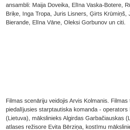
ansambli: Maija Doveika, Elīna Vaska-Botere, R
Briķe, Inga Tropa, Juris Lisners, Ģirts Krūmiņš,
Bierande, Elīna Vāne, Oleksi Gorbunov un citi.
Filmas scenāriju veidojis Arvis Kolmanis. Filmas 
piedalījusies starptautiska komanda - operators
(Lietuva), mākslinieks Algirdas Garbačiauskas (L
atlases režisore Evita Bērziņa, kostīmu mākslin