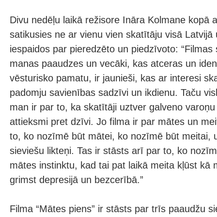
Divu nedēļu laikā režisore Ināra Kolmane kopā 
satikusies ne ar vienu vien skatītāju visā Latvij
iespaidos par pieredzēto un piedzīvoto: “Filmas sk
manas paaudzes un vecāki, kas atceras un identi
vēsturisko pamatu, ir jaunieši, kas ar interesi sk
padomju savienības sadzīvi un ikdienu. Taču vis
man ir par to, ka skatītāji uztver galveno varoņ
attieksmi pret dzīvi. Jo filma ir par mātes un me
to, ko nozīmē būt mātei, ko nozīmē būt meitai, u
sieviešu likteņi. Tas ir stāsts arī par to, ko nozī
mātes instinktu, kad tai pat laikā meita kļūst kā
grimst depresijā un bezcerībā.”
Filma “Mātes piens” ir stāsts par trīs paaudžu 