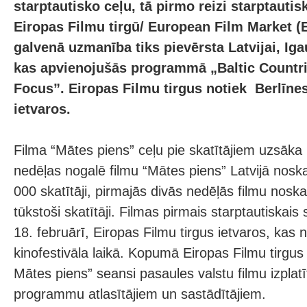
starptautisko ceļu, tā pirmo reizi starptautisk
Eiropas Filmu tirgū/ European Film Market (
galvenā uzmanība tiks pievērsta Latvijai, Igau
kas apvienojušās programmā „Baltic Countri
Focus”. Eiropas Filmu tirgus notiek Berlīnes
ietvaros.
Filma “Mātes piens” ceļu pie skatītājiem uzsāka 
nedēļas nogalē filmu “Mātes piens” Latvijā noska
000 skatītāji, pirmajās divās nedēļās filmu noska
tūkstoši skatītāji. Filmas pirmais starptautiskai
18. februārī, Eiropas Filmu tirgus ietvaros, kas 
kinofestivāla laikā. Kopumā Eiropas Filmu tirgus l
Mātes piens” seansi pasaules valstu filmu izplatīt
programmu atlasītājiem un sastādītājiem.