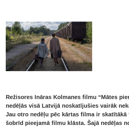
Režisores Ināras Kolmanes filmu “Mātes pie
nedēļās visā Latvijā noskatījušies vairāk nek
Jau otro nedēļu pēc kārtas filma ir skatītākā 
šobrīd pieejamā filmu klāsta. Šajā nedēļas n