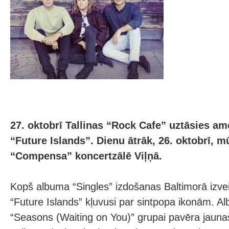
27. oktobrī Tallinas “Rock Cafe” uztāsies a
“Future Islands”. Dienu ātrāk, 26. oktobrī, m
“Compensa” koncertzālē Viļņā.
Kopš albuma “Singles” izdošanas Baltimorā izve
“Future Islands” kļuvusi par sintpopa ikonām. Al
“Seasons (Waiting on You)” grupai pavēra jaunas