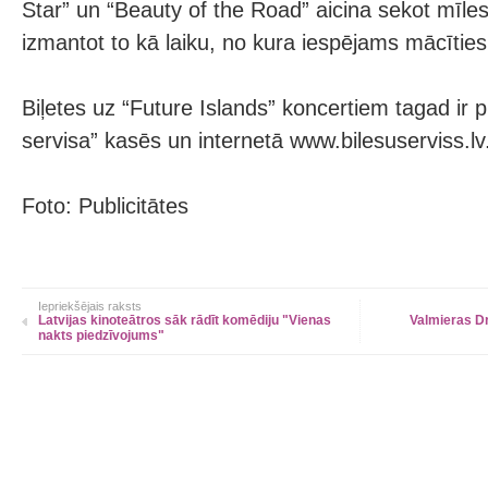
Star” un “Beauty of the Road” aicina sekot mīlest
izmantot to kā laiku, no kura iespējams mācīties
Biļetes uz “Future Islands” koncertiem tagad ir 
servisa” kasēs un internetā www.bilesuserviss.lv
Foto: Publicitātes
Iepriekšējais raksts
Latvijas kinoteātros sāk rādīt komēdiju "Vienas
Valmieras D
nakts piedzīvojums"