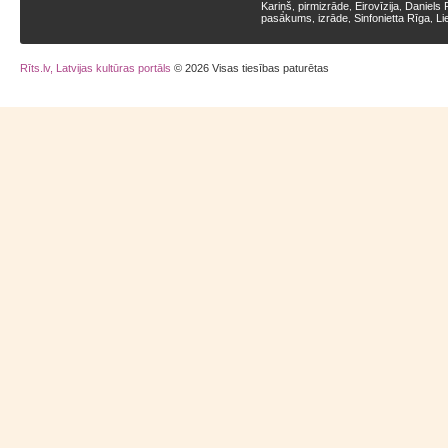
Kariņš
pirmizrāde
Eirovīzija
Daniels 
,
,
,
pasākums
izrāde
Sinfonietta Rīga
Li
,
,
,
Rīts.lv, Latvijas kultūras portāls
© 2026 Visas tiesības paturētas