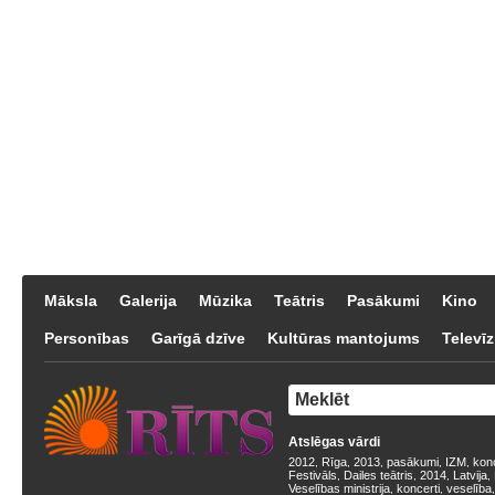
Māksla
Galerija
Mūzika
Teātris
Pasākumi
Kino
Personības
Garīgā dzīve
Kultūras mantojums
Televīz
Atslēgas vārdi
2012
Rīga
2013
pasākumi
IZM
kon
,
,
,
,
,
Festivāls
Dailes teātris
2014
Latvija
,
,
,
,
Veselības ministrija
koncerti
veselība
,
,