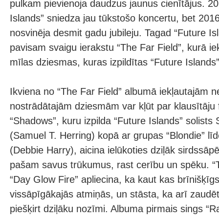
pulkam pievienoja daudzus jaunus cienītājus. 201
Islands” sniedza jau tūkstošo koncertu, bet 201
nosvinēja desmit gadu jubileju. Tagad “Future Is
pavisam svaigu ierakstu “The Far Field”, kurā ie
mīlas dziesmas, kuras izpildītas “Future Islands
Ikviena no “The Far Field” albumā iekļautajām n
nostrādātajām dziesmām var kļūt par klausītāju
“Shadows”, kuru izpilda “Future Islands” solists
(Samuel T. Herring) kopā ar grupas “Blondie” līde
(Debbie Harry), aicina ielūkoties dziļāk sirdssāp
pašam savus trūkumus, rast cerību un spēku. “
“Day Glow Fire” apliecina, ka kaut kas brīnišķīgs
vissāpīgākajās atmiņās, un stāsta, ka arī zaudēt
piešķirt dziļāku nozīmi. Albuma pirmais sings “Ra