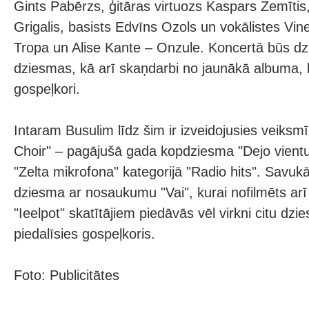
Gints Pabērzs, ģitāras virtuozs Kaspars Zemītis
Grigalis, basists Edvīns Ozols un vokālistes Vin
Tropa un Alise Kante – Onzule. Koncertā būs d
dziesmas, kā arī skaņdarbi no jaunākā albuma, k
gospeļkori.
Intaram Busulim līdz šim ir izveidojusies veiks
Choir" – pagājušā gada kopdziesma "Dejo vientu
"Zelta mikrofona" kategorijā "Radio hits". Savuk
dziesma ar nosaukumu "Vai", kurai nofilmēts arī
"Ieelpot" skatītājiem piedāvās vēl virkni citu dzi
piedalīsies gospeļkoris.
Foto: Publicitātes