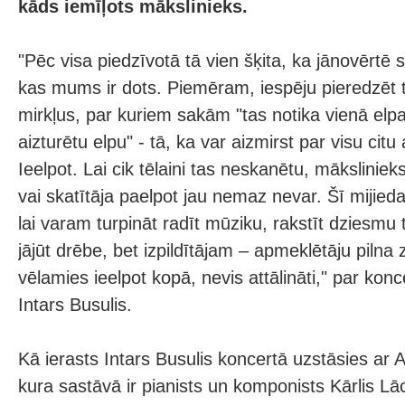
kāds iemīļots mākslinieks.
"Pēc visa piedzīvotā tā vien šķita, ka jānovērtē 
kas mums ir dots. Piemēram, iespēju pieredzēt
mirkļus, par kuriem sakām "tas notika vienā elpas
aizturētu elpu" - tā, ka var aizmirst par visu citu
Ieelpot. Lai cik tēlaini tas neskanētu, māksliniek
vai skatītāja paelpot jau nemaz nevar. Šī mijied
lai varam turpināt radīt mūziku, rakstīt dziesm
jājūt drēbe, bet izpildītājam – apmeklētāju pilna
vēlamies ieelpot kopā, nevis attālināti," par konc
Intars Busulis.
Kā ierasts Intars Busulis koncertā uzstāsies ar
kura sastāvā ir pianists un komponists Kārlis Lā