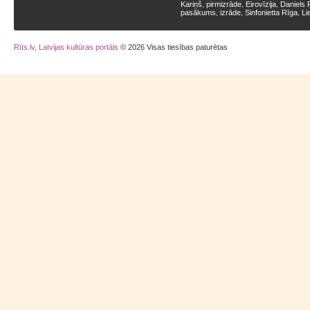
Kariņš
pirmizrāde
Eirovīzija
Daniels 
,
,
,
pasākums
izrāde
Sinfonietta Rīga
Li
,
,
,
Rīts.lv, Latvijas kultūras portāls
© 2026 Visas tiesības paturētas