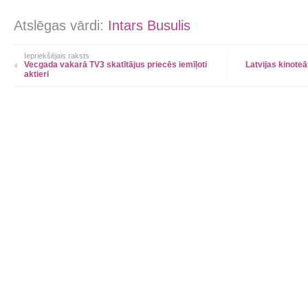
Atslēgas vārdi:
Intars Busulis
Iepriekšējais raksts
Vecgada vakarā TV3 skatītājus priecēs iemīļoti
Latvijas kinote
aktieri