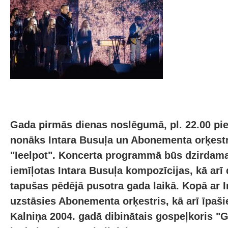
Gada pirmās dienas noslēgumā, pl. 22.00 pie
nonāks Intara Busuļa un Abonementa orķest
"Ieelpot". Koncerta programmā būs dzirdam
iemīļotas Intara Busuļa kompozīcijas, kā arī
tapušas pēdējā pusotra gada laikā. Kopā ar I
uzstāsies Abonementa orķestris, kā arī īpaši
Kalniņa 2004. gadā dibinātais gospeļkoris "