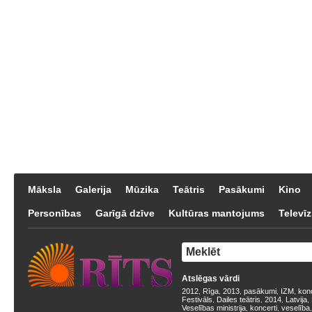
Māksla
Galerija
Mūzika
Teātris
Pasākumi
Kino
Personības
Garīgā dzīve
Kultūras mantojums
Televīz
Atslēgas vārdi
2012
Rīga
2013
pasākumi
IZM
kon
,
,
,
,
,
Festivāls
Dailes teātris
2014
Latvija
,
,
,
,
Veselības ministrija
koncerti
veselība
,
,