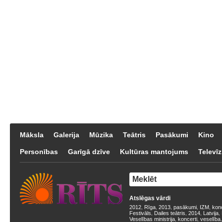
Māksla
Galerija
Mūzika
Teātris
Pasākumi
Kino
Personības
Garīgā dzīve
Kultūras mantojums
Televīz
Atslēgas vārdi
2012
Rīga
2013
pasākumi
IZM
kon
,
,
,
,
,
Festivāls
Dailes teātris
2014
Latvija
,
,
,
,
Veselības ministrija
koncerti
veselība
,
,