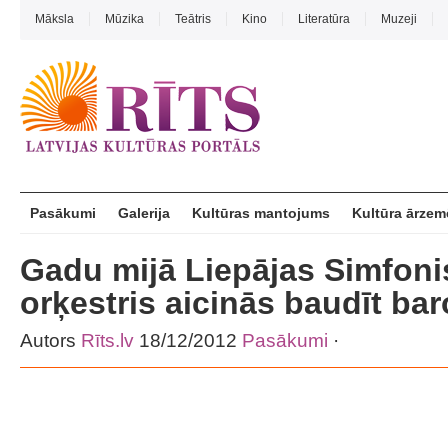
Māksla
Mūzika
Teātris
Kino
Literatūra
Muzeji
Pasākumi
Galerija
Kultūras mantojums
Kultūra ārzem
Gadu mijā Liepājas Simfoni
orķestris aicinās baudīt ba
Autors
Rīts.lv
18/12/2012
Pasākumi
·