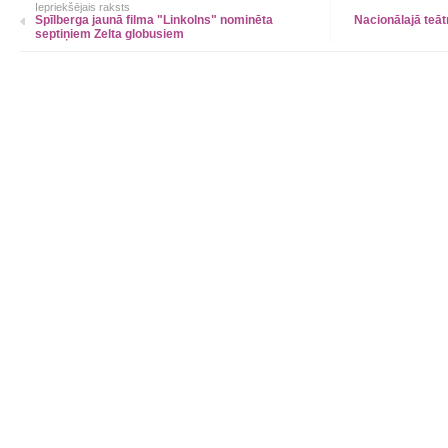
Iepriekšējais raksts
Spīlberga jaunā filma "Linkolns" nominēta
Nacionālajā teā
septiņiem Zelta globusiem