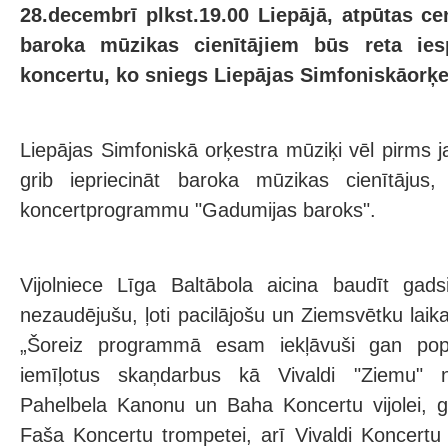
28.decembrī plkst.19.00 Liepājā, atpūtas ce
baroka mūzikas cienītājiem būs reta ies
koncertu, ko sniegs Liepājas Simfoniskāorķe
Liepājas Simfoniskā orķestra mūziķi vēl pirms 
grib iepriecināt baroka mūzikas cienītājus, 
koncertprogrammu "Gadumijas baroks".
Vijolniece Līga Baltābola aicina baudīt gadsi
nezaudējušu, ļoti pacilājošu un Ziemsvētku lai
„Šoreiz programmā esam iekļāvuši gan popu
iemīļotus skaņdarbus kā Vivaldi "Ziemu" no
Pahelbela Kanonu un Baha Koncertu vijolei, g
Faša Koncertu trompetei, arī Vivaldi Koncert