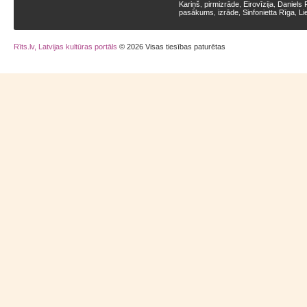
Kariņš
pirmizrāde
Eirovīzija
Daniels 
,
,
,
pasākums
izrāde
Sinfonietta Rīga
Li
,
,
,
Rīts.lv, Latvijas kultūras portāls
© 2026 Visas tiesības paturētas