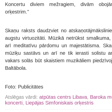
Koncertu diviem mežragiem, divām obojām
orķestrim."
Skaņu raksts daudzviet no atskaņotājmākslini
augstu virtuozitāti. Mūzikā netrūkst smalkuma,
arī meditatīvu pārdomu un majestātisma. Sk
mūziķu sastāvs un arī ne tik ierasti solistu 
vakars solās būt skaistiem muzikāliem piedzīvo
Baltābola.
Foto: Publicitātes
Atslēgas vārdi:
atpūtas centrs Libava
,
Baroka m
koncerti
,
Liepājas Simfoniskais orķestris