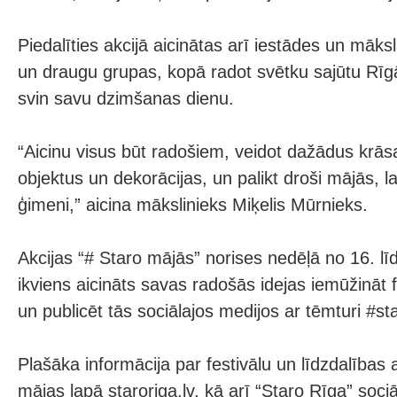
Piedalīties akcijā aicinātas arī iestādes un māk
un draugu grupas, kopā radot svētku sajūtu Rīgā 
svin savu dzimšanas dienu.
“Aicinu visus būt radošiem, veidot dažādus krā
objektus un dekorācijas, un palikt droši mājās, la
ģimeni,” aicina mākslinieks Miķelis Mūrnieks.
Akcijas “# Staro mājās” norises nedēļā no 16. l
ikviens aicināts savas radošās idejas iemūžināt 
un publicēt tās sociālajos medijos ar tēmturi #s
Plašāka informācija par festivālu un līdzdalības
mājas lapā staroriga.lv, kā arī “Staro Rīga” sociā