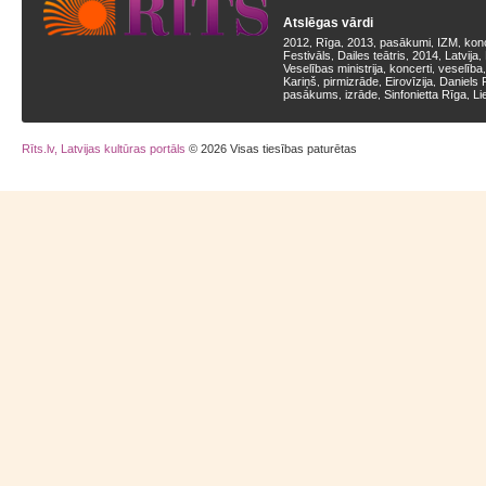
Atslēgas vārdi
2012
Rīga
2013
pasākumi
IZM
kon
,
,
,
,
,
Festivāls
Dailes teātris
2014
Latvija
,
,
,
,
Veselības ministrija
koncerti
veselība
,
,
Kariņš
pirmizrāde
Eirovīzija
Daniels 
,
,
,
pasākums
izrāde
Sinfonietta Rīga
Li
,
,
,
Rīts.lv, Latvijas kultūras portāls
© 2026 Visas tiesības paturētas