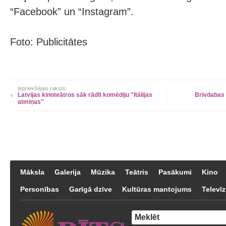
“Facebook” un “Instagram”.
Foto: Publicitātes
Iepriekšējais raksts
Latvijas kinoteātros sāk rādīt komēdiju "Itālijas
Brīvdabas 
atmiņas"
Māksla
Galerija
Mūzika
Teātris
Pasākumi
Kino
Personības
Garīgā dzīve
Kultūras mantojums
Televīz