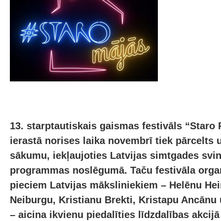
13. starptautiskais gaismas festivāls “Staro
ierastā norises laika novembrī tiek pārcelts
sākumu, iekļaujoties Latvijas simtgades svin
programmas noslēgumā. Taču festivāla organ
pieciem Latvijas māksliniekiem – Helēnu Hei
Neiburgu, Kristianu Brekti, Kristapu Ancānu
– aicina ikvienu piedalīties līdzdalības akcij