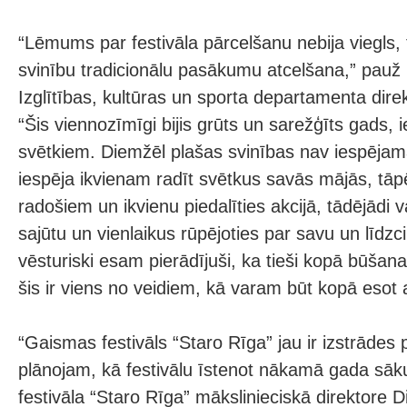
“Lēmums par festivāla pārcelšanu nebija viegls, 
svinību tradicionālu pasākumu atcelšana,” pau
Izglītības, kultūras un sporta departamenta dire
“Šis viennozīmīgi bijis grūts un sarežģīts gads, i
svētkiem. Diemžēl plašas svinības nav iespējam
iespēja ikvienam radīt svētkus savās mājās, tāp
radošiem un ikvienu piedalīties akcijā, tādējādi 
sajūtu un vienlaikus rūpējoties par savu un līdzc
vēsturiski esam pierādījuši, ka tieši kopā būšan
šis ir viens no veidiem, kā varam būt kopā esot at
“Gaismas festivāls “Staro Rīga” jau ir izstrādes
plānojam, kā festivālu īstenot nākamā gada sāk
festivāla “Staro Rīga” mākslinieciskā direktore D