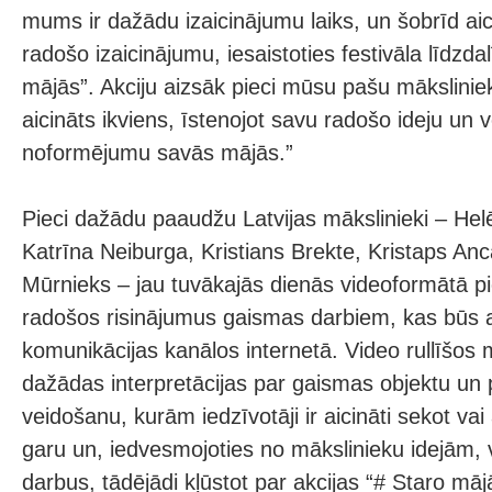
mums ir dažādu izaicinājumu laiks, un šobrīd ai
radošo izaicinājumu, iesaistoties festivāla līdzda
mājās”. Akciju aizsāk pieci mūsu pašu mākslinieki
aicināts ikviens, īstenojot savu radošo ideju un 
noformējumu savās mājās.”
Pieci dažādu paaudžu Latvijas mākslinieki – Hel
Katrīna Neiburga, Kristians Brekte, Kristaps Anc
Mūrnieks – jau tuvākajās dienās videoformātā 
radošos risinājumus gaismas darbiem, kas būs a
komunikācijas kanālos internetā. Video rullīšos 
dažādas interpretācijas par gaismas objektu un
veidošanu, kurām iedzīvotāji ir aicināti sekot vai
garu un, iedvesmojoties no mākslinieku idejām,
darbus, tādējādi kļūstot par akcijas “# Staro māj