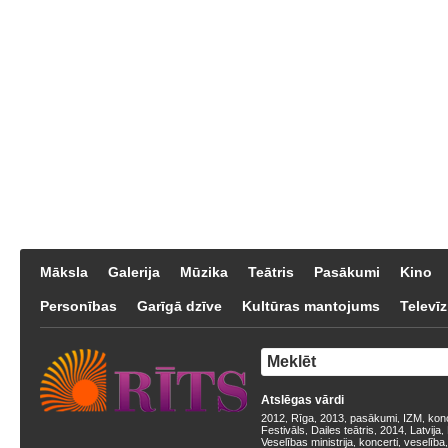
Māksla
Galerija
Mūzika
Teātris
Pasākumi
Kino
Personības
Garīgā dzīve
Kultūras mantojums
Televīz
Atslēgas vārdi
2012
Rīga
2013
pasākumi
IZM
kon
,
,
,
,
,
Festivāls
Dailes teātris
2014
Latvija
,
,
,
,
Veselības ministrija
koncerti
veselība
,
,