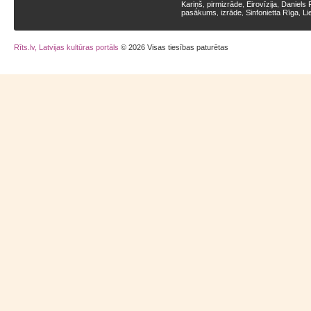
Kariņš
pirmizrāde
Eirovīzija
Daniels 
,
,
,
pasākums
izrāde
Sinfonietta Rīga
Li
,
,
,
Rīts.lv, Latvijas kultūras portāls
© 2026 Visas tiesības paturētas