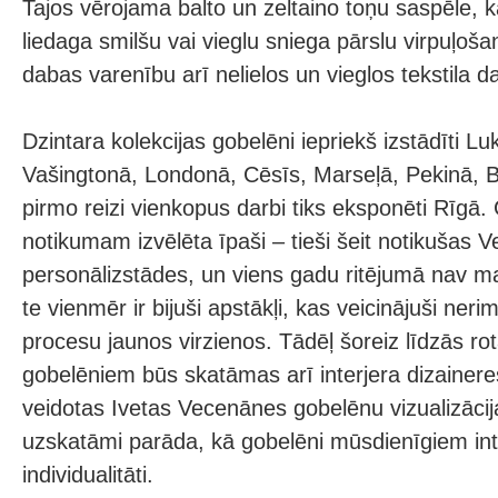
Tajos vērojama balto un zeltaino toņu saspēle, k
liedaga smilšu vai vieglu sniega pārslu virpuļoša
dabas varenību arī nelielos un vieglos tekstila d
Dzintara kolekcijas gobelēni iepriekš izstādīti L
Vašingtonā, Londonā, Cēsīs, Marseļā, Pekinā, 
pirmo reizi vienkopus darbi tiks eksponēti Rīgā. 
notikumam izvēlēta īpaši – tieši šeit notikušas
personālizstādes, un viens gadu ritējumā nav mai
te vienmēr ir bijuši apstākļi, kas veicinājuši ne
procesu jaunos virzienos. Tādēļ šoreiz līdzās rota
gobelēniem būs skatāmas arī interjera dizainer
veidotas Ivetas Vecenānes gobelēnu vizualizācij
uzskatāmi parāda, kā gobelēni mūsdienīgiem inte
individualitāti.