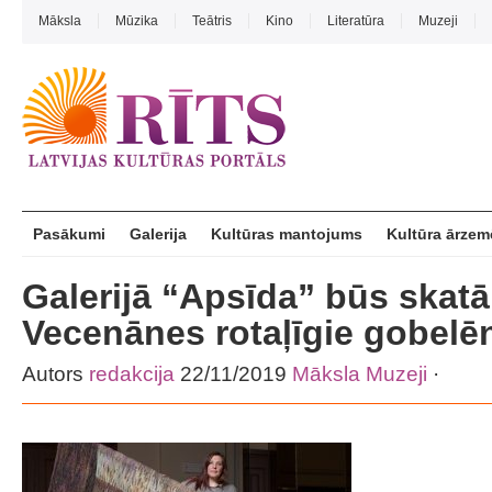
Māksla
Mūzika
Teātris
Kino
Literatūra
Muzeji
Pasākumi
Galerija
Kultūras mantojums
Kultūra ārzem
Galerijā “Apsīda” būs skatā
Vecenānes rotaļīgie gobelē
Autors
redakcija
22/11/2019
Māksla
Muzeji
·