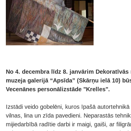
No 4. decembra līdz 8. janvārim Dekoratīvās
muzeja galerijā “Apsīda” (Skārņu ielā 10) b
Vecenānes personālizstāde "Krelles".
Izstādi veido gobelēni, kuros īpašā autortehnikā 
vilnas, lina un zīda pavedieni. Neparastās tehni
mijiedarbībā radītie darbi ir maigi, gaiši, ar filig