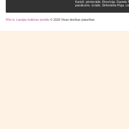
Kariņš
pirmizrāde
Eirovīzija
Daniels 
,
,
,
pasākums
izrāde
Sinfonietta Rīga
Li
,
,
,
Rīts.lv, Latvijas kultūras portāls
© 2026 Visas tiesības paturētas