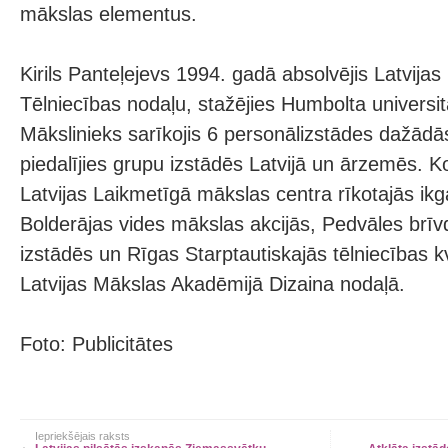
mākslas elementus.
Kirils Panteļejevs 1994. gadā absolvējis Latvija
Tēlniecības nodaļu, stažējies Humbolta universitā
Mākslinieks sarīkojis 6 personālizstādes dažādā
piedalījies grupu izstādēs Latvijā un ārzemēs. K
Latvijas Laikmetīgā mākslas centra rīkotajās ikg
Bolderājas vides mākslas akcijās, Pedvāles brī
izstādēs un Rīgas Starptautiskajās tēlniecības 
Latvijas Mākslas Akadēmijā Dizaina nodaļā.
Foto: Publicitātes
Iepriekšējais raksts