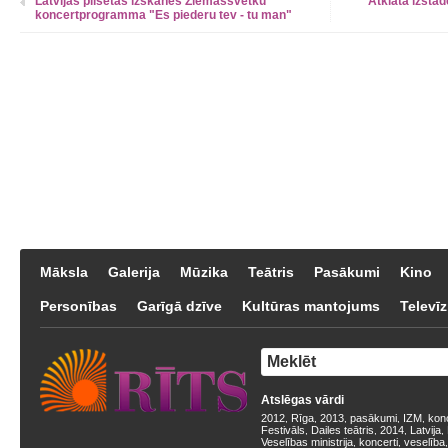
Latvijas pilsētās izskanēs Ziemassvētku
Atklāta izstā
koncertprogramma "Es piederu tev - tu man"
Māksla
Galerija
Mūzika
Teātris
Pasākumi
Kino
Personības
Garīgā dzīve
Kultūras mantojums
Televīz
Atslēgas vārdi
2012
Rīga
2013
pasākumi
IZM
kon
,
,
,
,
,
Festivāls
Dailes teātris
2014
Latvija
,
,
,
,
Veselības ministrija
koncerti
veselība
,
,