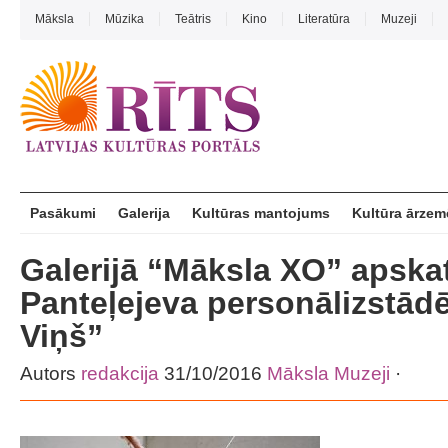
Māksla
Mūzika
Teātris
Kino
Literatūra
Muzeji
Pasākumi
Galerija
Kultūras mantojums
Kultūra ārzem
Galerijā “Māksla XO” apska
Panteļejeva personālizstād
Viņš”
Autors
redakcija
31/10/2016
Māksla
Muzeji
·