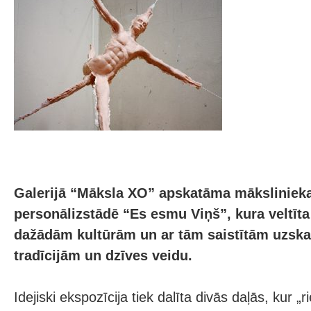
Galerijā “Māksla XO” apskatāma mākslinieka 
personālizstādē “Es esmu Viņš”, kura veltīta
dažādām kultūrām un ar tām saistītām uzsk
tradīcijām un dzīves veidu.
Idejiski ekspozīcija tiek dalīta divās daļās, kur „