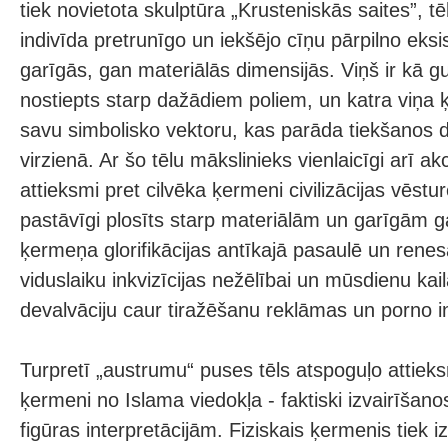
tiek novietota skulptūra „Krusteniskās saites”, t
indivīda pretrunīgo un iekšējo cīņu pārpilno eksis
garīgās, gan materiālās dimensijās. Viņš ir kā 
nostiepts starp dažādiem poliem, un katra viņa
savu simbolisko vektoru, kas parāda tiekšanos 
virzienā. Ar šo tēlu mākslinieks vienlaicīgi arī a
attieksmi pret cilvēka ķermeni civilizācijas vēstur
pastāvīgi plosīts starp materiālām un garīgām g
ķermeņa glorifikācijas antīkajā pasaulē un renes
viduslaiku inkvizīcijas nežēlībai un mūsdienu kail
devalvāciju caur tiražēšanu reklāmas un porno in
Turpretī „austrumu“ puses tēls atspoguļo attieks
ķermeni no Islama viedokļa - faktiski izvairīšan
figūras interpretācijām. Fiziskais ķermenis tiek i