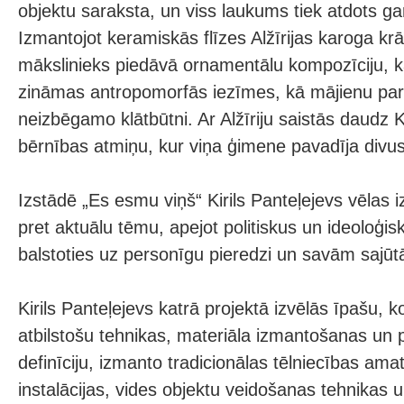
objektu saraksta, un viss laukums tiek atdots gar
Izmantojot keramiskās flīzes Alžīrijas karoga kr
mākslinieks piedāvā ornamentālu kompozīciju, ka
zināmas antropomorfās iezīmes, kā mājienu par
neizbēgamo klātbūtni. Ar Alžīriju saistās daudz K
bērnības atmiņu, kur viņa ģimene pavadīja divu
Izstādē „Es esmu viņš“ Kirils Panteļejevs vēlas i
pret aktuālu tēmu, apejot politiskus un ideoloģi
balstoties uz personīgu pieredzi un savām sajū
Kirils Panteļejevs katrā projektā izvēlās īpašu,
atbilstošu tehnikas, materiāla izmantošanas un 
definīciju, izmanto tradicionālas tēlniecības am
instalācijas, vides objektu veidošanas tehnikas