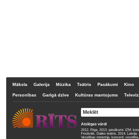
Māksla
Galerija
Mūzika
Teātris
Pasākumi
Kino
Personības
Garīgā dzīve
Kultūras mantojums
Televīz
Atslēgas vārdi
2012
Rīga
2013
pasākumi
IZM
kon
,
,
,
,
,
Festivāls
Dailes teātris
2014
Latvija
,
,
,
,
Veselības ministrija
koncerti
veselība
,
,