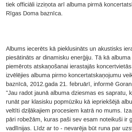
tiek officiāli izziņota arī albuma pirmā koncerta
Rīgas Doma baznīca.
Albums iecerēts kā pieklusināts un akustisks ier
piesātināts ar dinamisku enerģiju. Tā kā albuma
piemērots atskaņošanai ierastajās koncertvietās
izvēlējies albuma pirmo koncertatskaņojumu ve
baznīcā, 2012.gada 21. februārī, informē Gor
"Jau radot jaunā albuma dziesmas es sapratu, 
runāt par klasisku popmūziku kā iepriekšējā alb
veltīti dziļākajiem procesiem katrā no mums. 
pāri robežām, kuras paši sev esam noteikuši ir
vadlīnijas. Līdz ar to - nevarēja būt runa par u