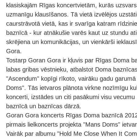
klasiskajām Rīgas koncertvietām, kurās uzsvars li
uzmanīgu klausīšanos. Tā vietā izvēlējos uzstāt
caurstrāvotā vietā, kas ir svarīga katram rīdzi
baznīcā - kur atnākušie varēs kaut uz stundu ati
skrējiena un komunikācijas, un vienkārši ieklau
Gora.
Tostarp Goran Gora ir kļuvis par Rīgas Doma b
labas gribas vēstnieku, atbalstot Doma baznīcas
"Ascendum" kopīgi rīkoto, vairāku gadu garumā 
Doms". Tās ietvaros plānota virkne nozīmīgu ku
koncerti, izstādes un citi pasākumi visu vecumu 
baznīcā un baznīcas dārzā.
Goran Gora koncerts Rīgas Doma baznīcā 2012. 
pirmais lielkoncerts projekta "Mans Doms" ietva
Vairāk par albumu "Hold Me Close When It Com