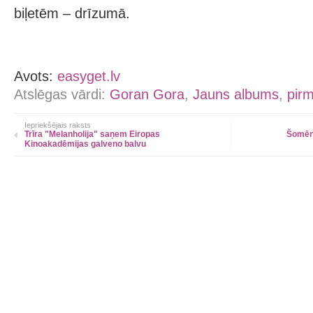
biļetēm – drīzumā.
Avots:
easyget.lv
Atslēgas vārdi:
Goran Gora
,
Jauns albums
,
pir
Iepriekšējais raksts
Trīra "Melanholija" saņem Eiropas
Šomēn
Kinoakadēmijas galveno balvu