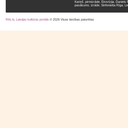
Kariņš
pirmizrāde
Eirovīzija
Daniels 
,
,
,
pasākums
izrāde
Sinfonietta Rīga
Li
,
,
,
Rīts.lv, Latvijas kultūras portāls
© 2026 Visas tiesības paturētas