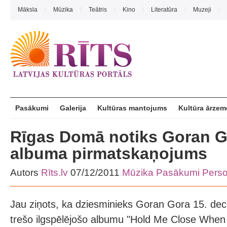
Māksla
Mūzika
Teātris
Kino
Literatūra
Muzeji
Pasākumi
Galerija
Kultūras mantojums
Kultūra ārzem
Rīgas Domā notiks Goran G
albuma pirmatskaņojums
Autors
Rīts.lv
07/12/2011
Mūzika
Pasākumi
Pers
Jau ziņots, ka dziesminieks Goran Gora 15. de
trešo ilgspēlējošo albumu "Hold Me Close When