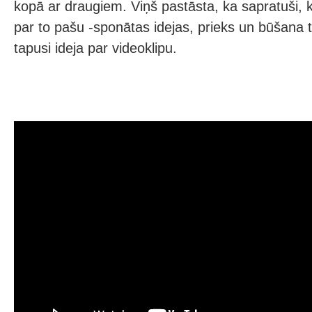
kopā ar draugiem. Viņš pastāsta, ka sapratuši, 
par to pašu -sponātas idejas, prieks un būšana t
tapusi ideja par videoklipu.