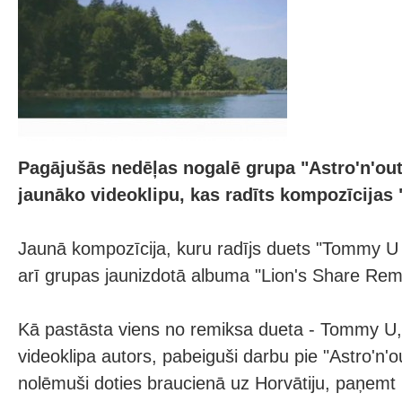
Pagājušās nedēļas nogalē grupa "Astro'n'out
jaunāko videoklipu, kas radīts kompozīcijas
Jaunā kompozīcija, kuru radījs duets "Tommy U &
arī grupas jaunizdotā albuma "Lion's Share Rem
Kā pastāsta viens no remiksa dueta - Tommy U, 
videoklipa autors, pabeiguši darbu pie "Astro'n'o
nolēmuši doties braucienā uz Horvātiju, paņemt 