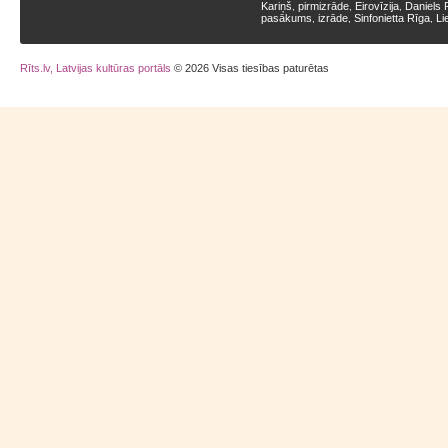
Kariņš
pirmizrāde
Eirovīzija
Daniels 
,
,
,
pasākums
izrāde
Sinfonietta Rīga
Li
,
,
,
Rīts.lv, Latvijas kultūras portāls
© 2026 Visas tiesības paturētas