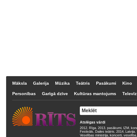
Māksla
Galerija
Mūzika
Teātris
Pasākumi
Kino
Personības
Garīgā dzīve
Kultūras mantojums
Televīz
Atslēgas vārdi
2012
Rīga
2013
pasākumi
IZM
kon
,
,
,
,
,
Festivāls
Dailes teātris
2014
Latvija
,
,
,
,
Veselības ministrija
koncerti
veselība
,
,