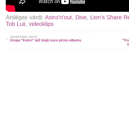
Atslēgas vārdi:
Astro'n'out
,
Dive
,
Lion's Share 
Tob Luii
,
videoklips
Iepriekšējais raksts
Grupa "Keksi" laiž klajā savu pirmo albumu
"Tr
n