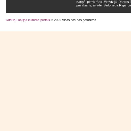
Kariņš
pirmizrāde
Eirovīzija
Daniels 
,
,
,
pasākums
izrāde
Sinfonietta Rīga
Li
,
,
,
Rīts.lv, Latvijas kultūras portāls
© 2026 Visas tiesības paturētas