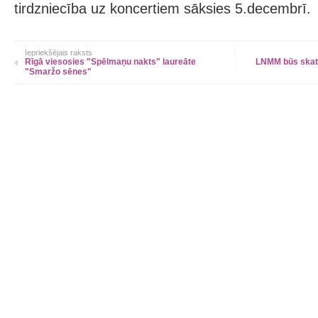
tirdzniecība uz koncertiem sāksies 5.decembrī.
Iepriekšējais raksts
Rīgā viesosies "Spēlmaņu nakts" laureāte
LNMM būs skatā
"Smaržo sēnes"