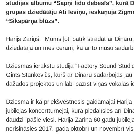
studijas albumu “Sapņi lido debesīs”, kurā D
grupas dziedātāju Ati Ieviņu, ieskaņoja Zig
“Sikspārņa blūzs”.
Harijs Zariņš: “Mums ļoti patīk strādāt ar Dināru. 
dziedātāja un mēs ceram, ka ar to mūsu sadarbī
Dziesmas ierakstu studijā “Factory Sound Studi
Gints Stankevičs, kurš ar Dināru sadarbojas jau
dažādos projektos un labi pazīst viņas vokālās i
Dziesma ir kā priekšvēstnesis gaidāmajai Harija
jubilejas koncertturnejai, kurā piedalīsies arī Din
daudzi īpašie viesi. Harija Zariņa 60 gadu jubilej
norisināsies 2017. gada oktobrī un novembrī visā