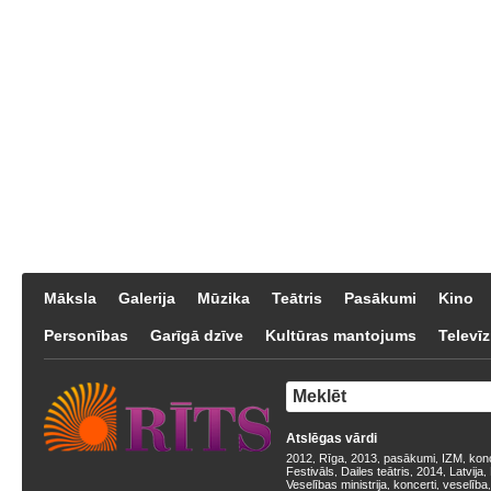
Māksla
Galerija
Mūzika
Teātris
Pasākumi
Kino
Personības
Garīgā dzīve
Kultūras mantojums
Televīz
Atslēgas vārdi
2012
Rīga
2013
pasākumi
IZM
kon
,
,
,
,
,
Festivāls
Dailes teātris
2014
Latvija
,
,
,
,
Veselības ministrija
koncerti
veselība
,
,