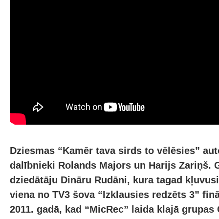
Dziesmas “Kamēr tava sirds to vēlēsies” auto
dalībnieki Rolands Majors un Harijs Zariņš.
dziedātāju Dināru Rudāni, kura tagad kļuvusi
viena no TV3 šova “Izklausies redzēts 3” finā
2011. gadā, kad “MicRec” laida klajā grupa