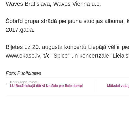
Waves Bratislava, Waves Vienna u.c.
Šobrīd grupa strādā pie jauna studijas albuma, k
2017.gadā.
Biļetes uz 20. augusta koncertu Liepājā vēl ir p
www.ekase.lv, t/c “Spice” un koncertzālē “Lielais
Foto: Publicitātes
Iepriekšējais raksts
LU Botāniskajā dārzā izstāde par lielo dumpi
Mākslai vajag