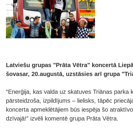
Latviešu grupas "Prāta Vētra" koncertā Liepā
šovasar, 20.augustā, uzstāsies arī grupa "Tr
“Enerģija, kas valda uz skatuves Triānas parka k
pārsteidzoša, izpildījums – lielisks, tāpēc priec
koncerta apmeklētājiem būs iespēja šo atraktīv
dzīvajā!” izvēli komentē grupa Prāta Vētra.