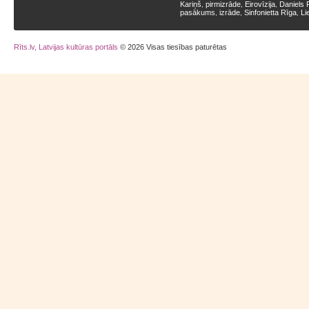
Kariņš
pirmizrāde
Eirovīzija
Daniels 
,
,
,
pasākums
izrāde
Sinfonietta Rīga
Li
,
,
,
Rīts.lv, Latvijas kultūras portāls
© 2026 Visas tiesības paturētas