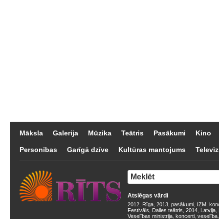
Māksla
Galerija
Mūzika
Teātris
Pasākumi
Kino
Personības
Garīgā dzīve
Kultūras mantojums
Televīz
Atslēgas vārdi
2012
Rīga
2013
pasākumi
IZM
kon
,
,
,
,
,
Festivāls
Dailes teātris
2014
Latvija
,
,
,
,
Veselības ministrija
koncerti
veselība
,
,