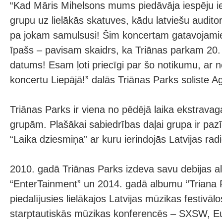
“Kad Māris Mihelsons mums piedāvāja iespēju iesi
grupu uz lielākās skatuves, kādu latviešu auditori
pa jokam samulsusi! Šim koncertam gatavojamies
īpašs – pavisam skaidrs, ka Triānas parkam 20
datums! Esam ļoti priecīgi par šo notikumu, ar 
koncertu Liepājā!” dalās Triānas Parks soliste 
Triānas Parks ir viena no pēdējā laika ekstrava
grupām. Plašākai sabiedrības daļai grupa ir pa
“Laika dziesmiņa” ar kuru ierindojās Latvijas rad
2010. gadā Triānas Parks izdeva savu debijas 
“EnterTainment” un 2014. gadā albumu ‘’Triana P
piedalījusies lielākajos Latvijas mūzikas festivālo
starptautiskās mūzikas konferencēs – SXSW, E