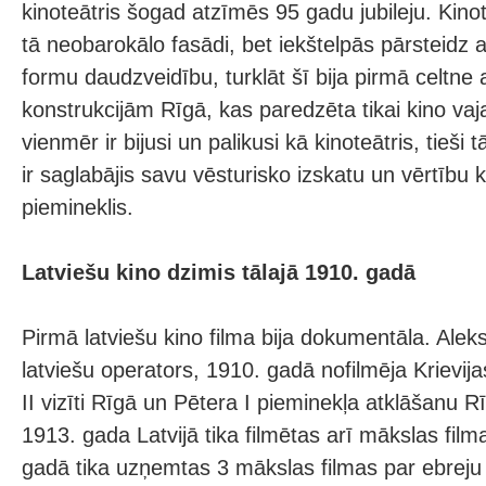
kinoteātris šogad atzīmēs 95 gadu jubileju. Kinote
tā neobarokālo fasādi, bet iekštelpās pārsteidz a
formu daudzveidību, turklāt šī bija pirmā celtne
konstrukcijām Rīgā, kas paredzēta tikai kino va
vienmēr ir bijusi un palikusi kā kinoteātris, tieši
ir saglabājis savu vēsturisko izskatu un vērtību 
piemineklis.
Latviešu kino dzimis tālajā 1910. gadā
Pirmā latviešu kino filma bija dokumentāla. Ale
latviešu operators, 1910. gadā nofilmēja Krievij
II vizīti Rīgā un Pētera I pieminekļa atklāšanu 
1913. gada Latvijā tika filmētas arī mākslas fil
gadā tika uzņemtas 3 mākslas filmas par ebreju 