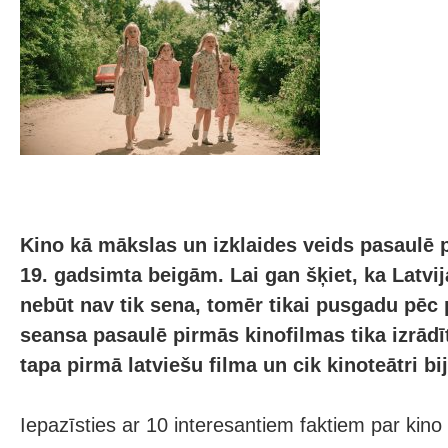
Kino kā mākslas un izklaides veids pasaulē 
19. gadsimta beigām. Lai gan šķiet, ka Latvi
nebūt nav tik sena, tomēr tikai pusgadu pēc
seansa pasaulē pirmās kinofilmas tika izrādī
tapa pirmā latviešu filma un cik kinoteātri bi
Iepazīsties ar 10 interesantiem faktiem par kino 