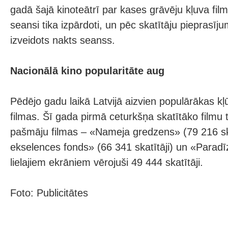
gadā šajā kinoteātrī par kases grāvēju kļuva film
seansi tika izpārdoti, un pēc skatītāju pieprasīju
izveidots nakts seanss.
Nacionālā kino popularitāte aug
Pēdējo gadu laikā Latvijā aizvien populārākas kļū
filmas. Šī gada pirmā ceturkšņa skatītāko filmu t
pašmāju filmas – «Nameja gredzens» (79 216 ska
ekselences fonds» (66 341 skatītāji) un «Paradī
lielajiem ekrāniem vērojuši 49 444 skatītāji.
Foto: Publicitātes