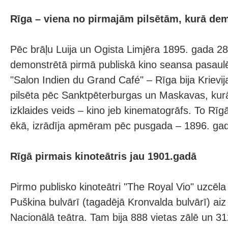
Rīga – viena no pirmajām pilsētām, kurā de
Pēc brāļu Luija un Ogista Limjēra 1895. gada 2
demonstrētā pirmā publiskā kino seansa pasaulē
"Salon Indien du Grand Café" – Rīga bija Krievij
pilsēta pēc Sanktpēterburgas un Maskavas, kurā 
izklaides veids – kino jeb kinematogrāfs. To Rī
ēkā, izrādīja apmēram pēc pusgada – 1896. gad
Rīgā pirmais kinoteātris jau 1901.gadā
Pirmo publisko kinoteātri "The Royal Vio" uzcēl
Puškina bulvārī (tagadējā Kronvalda bulvārī) aiz
Nacionālā teātra. Tam bija 888 vietas zālē un 31