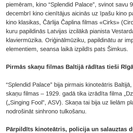
piemēram, kino “Splendid Palace”, svinot savu 9
decembrī kino cienītājus aicinās uz īpašu kin
kino klasikas, Čārlija Čaplina filmas «Cirks» (Ci
kuru papildinās Latvijas izcilākā pianista Vestar
klaviermūzika. Oriģinālmūziku, papildinātu ar imp
elementiem, seansa laikā izpildīs pats Šimkus.
Pirmās skaņu filmas Baltijā rādītas tieši Rīg
“Splendid Palace” bija pirmais kinoteātris Baltij
skaņu filmas – 1929. gadā tika izrādīta filma „Dz
(„Singing Fool”, ASV). Skaņa tai bija uz lielām pl
nodrošināt sinhrono tulkošanu.
Pārpildīts kinoteātris, policija un salauztas 