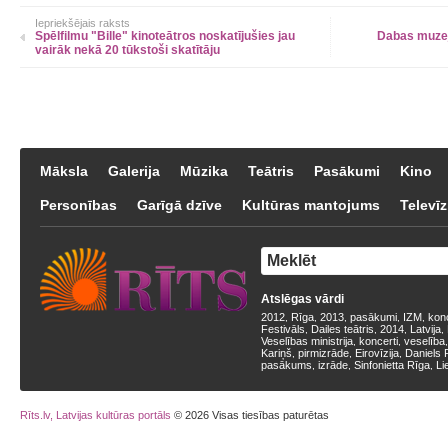
Iepriekšējais raksts
Spēlfilmu "Bille" kinoteātros noskatījušies jau
Dabas muzej
vairāk nekā 20 tūkstoši skatītāju
Māksla
Galerija
Mūzika
Teātris
Pasākumi
Kino
Personības
Garīgā dzīve
Kultūras mantojums
Televīz
Atslēgas vārdi
2012
Rīga
2013
pasākumi
IZM
kon
,
,
,
,
,
Festivāls
Dailes teātris
2014
Latvija
,
,
,
,
Veselības ministrija
koncerti
veselība
,
,
Kariņš
pirmizrāde
Eirovīzija
Daniels 
,
,
,
pasākums
izrāde
Sinfonietta Rīga
Li
,
,
,
Rīts.lv, Latvijas kultūras portāls
© 2026 Visas tiesības paturētas