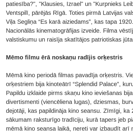
patiesība?", "Klausies, Izrael" un "Kurpnieks Le
Ventspilī, pārējās Rīgā. Toties pirmā Latvijas vals
Viļa Segliņa “Es karā aiziedams”, kas tapa 1920
Nacionālās kinematogrāfijas izveide. Filma vēstīj
valstiskumu un raisīja skatītājos patriotiskas jūta
Mēmo filmu ērā noskaņu radījis orķestris
Mēmā kino periodā filmas pavadīja orķestris. Vie
orķestriem bija kinoteātrī “Splendid Palace”, kur
Papildu izklaide pirms skaņu kino ieviešanas bij
divertismenti (viencēliena lugas), dziesmas, burv
dejotāji, kas papildināja kino seansu. Zīmīgi, ka
sākumam raksturīgo tradīciju, kurā tapers jeb p
mēmā kino seansa laikā, nereti var izbaudīt arī