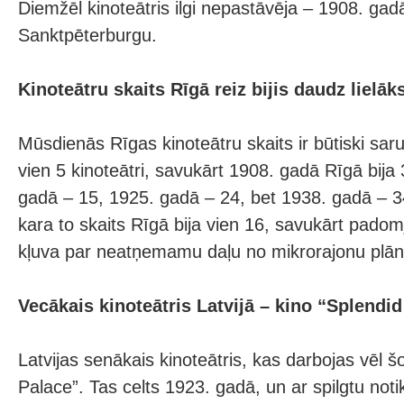
Diemžēl kinoteātris ilgi nepastāvēja – 1908. gadā
Sanktpēterburgu.
Kinoteātru skaits Rīgā reiz bijis daudz lielāk
Mūsdienās Rīgas kinoteātru skaits ir būtiski saru
vien 5 kinoteātri, savukārt 1908. gadā Rīgā bija 
gadā – 15, 1925. gadā – 24, bet 1938. gadā – 3
kara to skaits Rīgā bija vien 16, savukārt padomj
kļuva par neatņemamu daļu no mikrorajonu plā
Vecākais kinoteātris Latvijā – kino “Splendi
Latvijas senākais kinoteātris, kas darbojas vēl šo
Palace”. Tas celts 1923. gadā, un ar spilgtu n