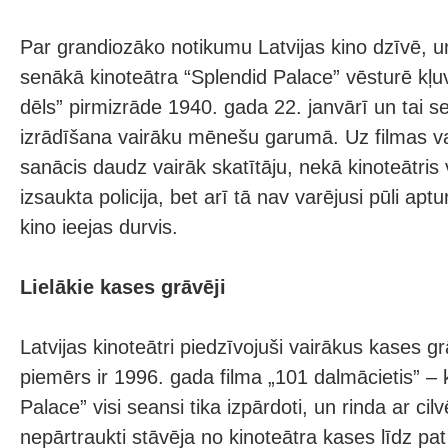
Par grandiozāko notikumu Latvijas kino dzīvē, u
senākā kinoteātra “Splendid Palace” vēsturē kļu
dēls” pirmizrāde 1940. gada 22. janvārī un tai s
izrādīšana vairāku mēnešu garumā. Uz filmas vak
sanācis daudz vairāk skatītāju, nekā kinoteātris
izsaukta policija, bet arī tā nav varējusi pūli aptu
kino ieejas durvis.
Lielākie kases grāvēji
Latvijas kinoteātri piedzīvojuši vairākus kases gr
piemērs ir 1996. gada filma „101 dalmācietis” – 
Palace” visi seansi tika izpārdoti, un rinda ar ci
nepārtraukti stāvēja no kinoteātra kases līdz pat