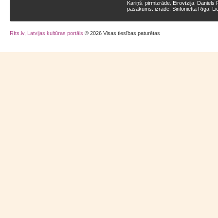
Kariņš
pirmizrāde
Eirovīzija
Daniels 
,
,
,
pasākums
izrāde
Sinfonietta Rīga
Li
,
,
,
Rīts.lv, Latvijas kultūras portāls
© 2026 Visas tiesības paturētas