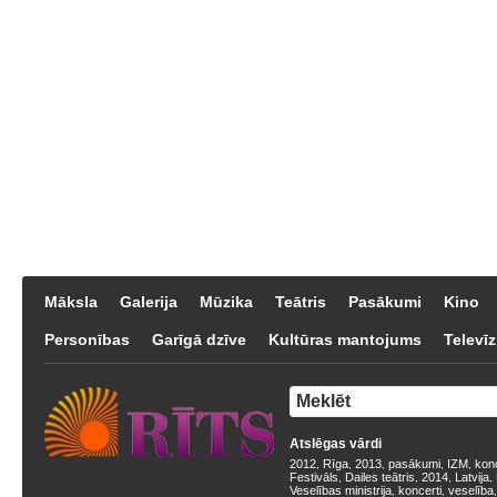
Māksla
Galerija
Mūzika
Teātris
Pasākumi
Kino
Personības
Garīgā dzīve
Kultūras mantojums
Televīz
Atslēgas vārdi
2012
Rīga
2013
pasākumi
IZM
kon
,
,
,
,
,
Festivāls
Dailes teātris
2014
Latvija
,
,
,
,
Veselības ministrija
koncerti
veselība
,
,