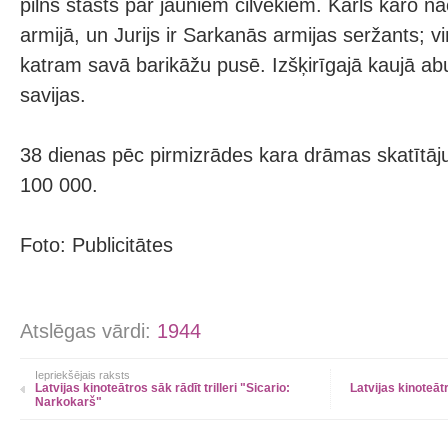
pilns stāsts par jauniem cilvēkiem. Karls karo na
armijā, un Jurijs ir Sarkanās armijas seržants; v
katram savā barikāžu pusē. Izšķirīgajā kaujā abu
savijas.
38 dienas pēc pirmizrādes kara drāmas skatītāj
100 000.
Foto: Publicitātes
Atslēgas vārdi:
1944
Iepriekšējais raksts
Latvijas kinoteātros sāk rādīt trilleri "Sicario:
Latvijas kinoteāt
Narkokarš"