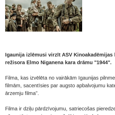
Igaunija izlēmusi virzīt ASV Kinoakadēmijas
režisora Elmo Niganena kara drāmu "1944".
Filma, kas izvēlēta no vairākām Igaunijas pilnm
filmām, sacentīsies par augsto apbalvojumu kat
ārzemju filma".
Filma ir dziļu pārdzīvojumu, satriecošas pieredze