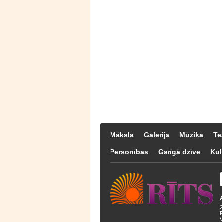
Māksla
Galerija
Mūzika
Te
Personības
Garīgā dzīve
Kul
F
V