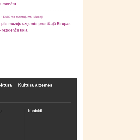
as monētu
 ·
Kultūras mantojums
,
Muzeji
 pils muzejs uzņemts prestižajā Eiropas
 rezidenču tīklā
ektūra
Kultūra ārzemēs
u
Kontakti