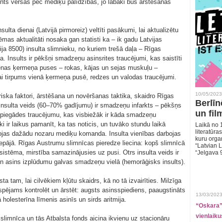
cients vēršas pēc mediķu palīdzības, jo labāki būs ārstēšanas
lta dienai (Latvijā pirmoreiz) veltīti pasākumi, lai aktualizētu
ēmas aktualitāti nosaka gan statisti ka – ik gadu Latvijas
ija 8500) insulta slimnieku, no kuriem trešā daļa – Rīgas
 Insults ir pēkšņi smadzeņu asinsrites traucējumi, kas saistīti
enas ķermeņa puses – rokas, kājas un sejas muskuļu –
ai tirpums vienā ķermeņa pusē, redzes un valodas traucējumi.
10/05/2023
 riska faktori, ārstēšana un novēršanas taktika, skaidro Rīgas
Berlīn
insulta veids (60–70% gadījumu) ir smadzeņu infarkts – pēkšņs
un fil
 piegādes traucējumu, kas visbiežāk ir kāda smadzeņu
 ir laikus pamanīt, ka tas noticis, un tuvāko stundu laikā
Laikā no 1
literatūras
bojas dažādu nozaru mediķu komanda. Insulta vienības darbojas
kuru organ
iepājā. Rīgas Austrumu slimnīcas pieredze liecina: kopš slimnīcā
“Latvian L
 sistēma, mirstība samazinājusies uz pusi. Otrs insulta veids ir
“Jelgava 
n asins izplūdumu galvas smadzeņu vielā (hemorāģisks insults).
ta tam, lai cilvēkiem kļūtu skaidrs, kā no tā izvairīties. Milzīga
espējams kontrolēt un ārstēt: augsts asinsspiediens, paaugstināts
13/03/2023
 holesterīna līmenis asinīs un sirds aritmija.
“Oskara” 
vienlaiku
slimnīca un tās Atbalsta fonds aicina ikvienu uz stacionāru