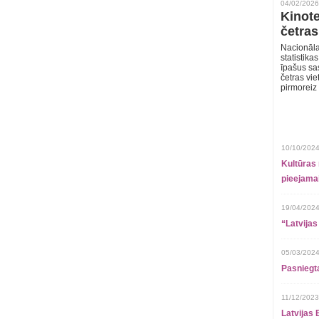
04/02/2026
Kinote
četras
Nacionāla
statistika
īpašus sa
četras vie
pirmoreiz
10/10/2024
Kultūras 
pieejamai
19/04/2024
“Latvijas
05/03/2024
Pasniegt
11/12/2023
Latvijas 