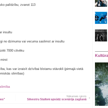
sko palīdzību, zvanot 113
r insultu
īgi no dzimuma vai vecuma saslimst ar insultu
lizēti 7000 cilvēku
Kultūr
 mirst
ība, kas var izraisīt dzīvībai bīstamu stāvokli (pirmajā vietā
šēmiskās slimības)
slimība
Nākamais raksts
ies"
Silvestru Stalloni apsūdz scenārija zagšanā