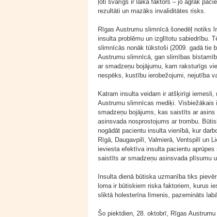
ļoti svarīgs ir laika faktors – jo agrāk pa
rezultāti un mazāks invaliditātes risks.
Rīgas Austrumu slimnīcā šonedēļ notiks Insu
insulta problēmu un izglītotu sabiedrību. T
slimnīcās nonāk tūkstoši (2009. gadā tie b
Austrumu slimnīcā, gan slimības bīstamība.
ar smadzeņu bojājumu, kam raksturīgs vi
nespēks, kustību ierobežojumi, nejutība v
Katram insulta veidam ir atšķirīgi iemesli,
Austrumu slimnīcas mediķi. Visbiežākais 
smadzeņu bojājums, kas saistīts ar asins
asinsvada nosprostojums ar trombu. Būtiski
nogādāt pacientu insulta vienībā, kur dar
Rīgā, Daugavpilī, Valmierā, Ventspilī un L
ieviesta efektīva insulta pacientu aprūpes
saistīts ar smadzeņu asinsvada plīsumu u
Insulta dienā būtiska uzmanība tiks pievērs
loma ir būtiskiem riska faktoriem, kurus i
sliktā holesterīna līmenis, pazemināts labā
Šo piektdien, 28. oktobrī, Rīgas Austrumu 