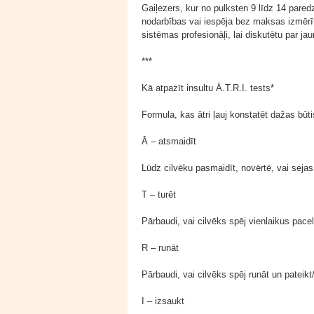
Gaiļezers, kur no pulksten 9 līdz 14 pare
nodarbības vai iespēja bez maksas izmērīt
sistēmas profesionāļi, lai diskutētu par j
***
Kā atpazīt insultu Ā.T.R.I. tests*
Formula, kas ātri ļauj konstatēt dažas būt
Ā – atsmaidīt
Lūdz cilvēku pasmaidīt, novērtē, vai sejas
T – turēt
Pārbaudi, vai cilvēks spēj vienlaikus pace
R – runāt
Pārbaudi, vai cilvēks spēj runāt un pateik
I – izsaukt