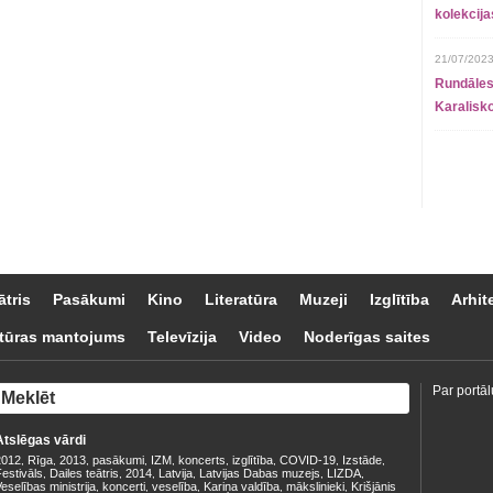
kolekcij
21/07/2023
Rundāles
Karalisko
ātris
Pasākumi
Kino
Literatūra
Muzeji
Izglītība
Arhit
tūras mantojums
Televīzija
Video
Noderīgas saites
Par portāl
Atslēgas vārdi
2012
Rīga
2013
pasākumi
IZM
koncerts
izglītība
COVID-19
Izstāde
,
,
,
,
,
,
,
,
,
estivāls
Dailes teātris
2014
Latvija
Latvijas Dabas muzejs
LIZDA
,
,
,
,
,
,
eselības ministrija
koncerti
veselība
Kariņa valdība
mākslinieki
Krišjānis
,
,
,
,
,