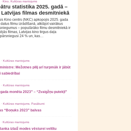
 ·
Kino
,
Kultūras mantojums
ātru statistika 2025. gadā –
 Latvijas filmas desmitniekā
is Kino centrs (NKC) apkopojis 2025. gada
s datus filmu izrādīšanā, atklājot vairākus
sniegumus – populārāko filmu desmitniekā ir
tējās filmas, Latvijas kino tirgus daļa
 pārsniegusi 24 % un, kas…
 ·
Kultūras mantojums
ministre: Mežotnes pilij arī turpmāk ir jābūt
 sabiedrībai
 ·
Kultūras mantojums
 gada monēta 2023” – “Zvaigžņu putekļi”
 ·
Kultūras mantojums
,
Pasākumi
as “Boņuks 2023” balvas
 ·
Kultūras mantojums
Banka izlaiž modes vēsturei veltītu