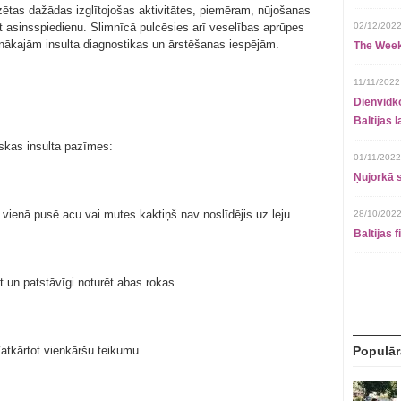
dzētas dažādas izglītojošas aktivitātes, piemēram, nūjošanas
 asinsspiedienu. Slimnīcā pulcēsies arī veselības aprūpes
02/12/2022
aunākajām insulta diagnostikas un ārstēšanas iespējām.
The Week
11/11/2022
Dienvidko
Baltijas 
iskas insulta pazīmes:
01/11/2022
Ņujorkā s
 vienā pusē acu vai mutes kaktiņš nav noslīdējis uz leju
28/10/2022
Baltijas 
lt un patstāvīgi noturēt abas rokas
t/atkārtot vienkāršu teikumu
Populār