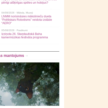
pilnīgi atšķirīgas spēles un hobijus?
04/08/2026 ·
Māksla
,
Muzeji
LNMM norisināsies mākslinieču dueta
“Poētiskais Robotisms” veidota izstāde
“AERO”
05/08/2026 ·
Pasākumi
Izziņota 26. Starptautiskā Baha
kamermūzikas festivāla programma
as mantojums