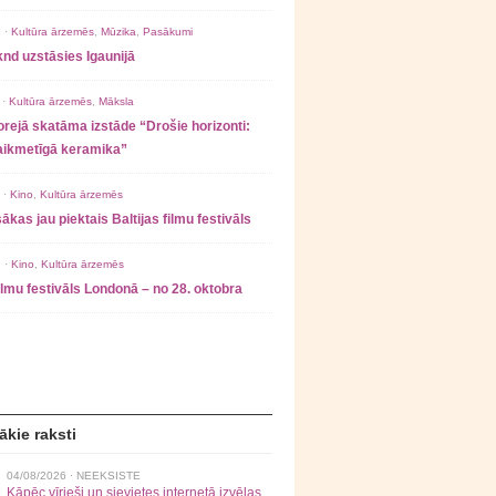
 ·
Kultūra ārzemēs
,
Mūzika
,
Pasākumi
nd uzstāsies Igaunijā
 ·
Kultūra ārzemēs
,
Māksla
rejā skatāma izstāde “Drošie horizonti:
laikmetīgā keramika”
 ·
Kino
,
Kultūra ārzemēs
ākas jau piektais Baltijas filmu festivāls
 ·
Kino
,
Kultūra ārzemēs
filmu festivāls Londonā – no 28. oktobra
ākie raksti
04/08/2026 ·
NEEKSISTE
Kāpēc vīrieši un sievietes internetā izvēlas