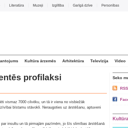
o
Literatūra
Muzeji
Izglītība
Garīgā dzīve
Personības
mantojums
Kultūra ārzemēs
Arhitektūra
Televīzija
Video
entēs profilaksi
Seko m
RSS
Fac
izēti vismaz 7000 cilvēku, un tā ir viena no visbiežāk
zīvībai bīstamu stāvokli. Neraugoties uz ārstēšanu, aptuveni
Kultūr
bu par insultu un tā pirmajām pazīmēm, jo šīs slimības ārstēšanā