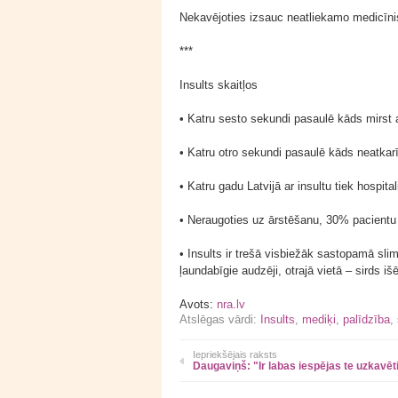
Nekavējoties izsauc neatliekamo medicīni
***
Insults skaitļos
• Katru sesto sekundi pasaulē kāds mirst a
• Katru otro sekundi pasaulē kāds neatkar
• Katru gadu Latvijā ar insultu tiek hospita
• Neraugoties uz ārstēšanu, 30% pacientu
• Insults ir trešā visbiežāk sastopamā slim
ļaundabīgie audzēji, otrajā vietā – sirds i
Avots:
nra.lv
Atslēgas vārdi:
Insults
,
mediķi
,
palīdzība
,
Iepriekšējais raksts
Daugaviņš: "Ir labas iespējas te uzkavēt