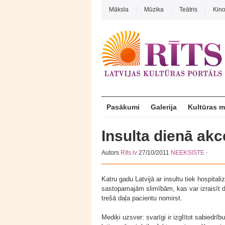
Māksla
Mūzika
Teātris
Kin
Pasākumi
Galerija
Kultūras 
Insulta dienā akc
Autors
Rīts.lv
27/10/2011
NEEKSISTE
·
Katru gadu Latvijā ar insultu tiek hospital
sastopamajām slimībām, kas var izraisīt d
trešā daļa pacientu nomirst.
Mediķi uzsver: svarīgi ir izglītot sabiedrī