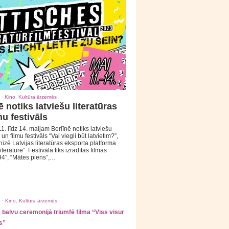
 ·
Kino
,
Kultūra ārzemēs
ē notiks latviešu literatūras
mu festivāls
1. līdz 14. maijam Berlīnē notiks latviešu
 un filmu festivāls “Vai viegli būt latvietim?”,
izē Latvijas literatūras eksporta platforma
iterature”. Festivālā tiks izrādītas filmas
94”, “Mātes piens”,…
 ·
Kino
,
Kultūra ārzemēs
balvu ceremonijā triumfē filma “Viss visur
s”