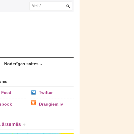
Noderīgas saites
ums
 Feed
Twitter
ebook
Draugiem.lv
a ārzemēs