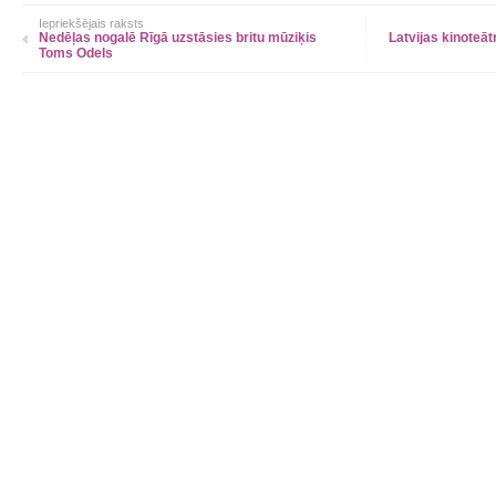
Iepriekšējais raksts
Nedēļas nogalē Rīgā uzstāsies britu mūziķis
Latvijas kinoteā
Toms Odels