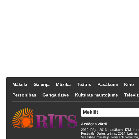
Māksla
Galerija
Mūzika
Teātris
Pasākumi
Kino
Personības
Garīgā dzīve
Kultūras mantojums
Televīz
Atslēgas vārdi
2012
Rīga
2013
pasākumi
IZM
kon
,
,
,
,
,
Festivāls
Dailes teātris
2014
Latvija
,
,
,
,
Veselības ministrija
koncerti
veselība
,
,