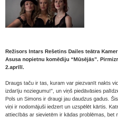
Režisors Intars Rešetins Dailes teātra Kamer
Asusa nopietnu komēdiju “Mūsējās”. Pirmiz
2.aprīlī.
Draugs taču ir tas, kuram var piezvanīt nakts vid
izdarīju noziegumu!”, un viņš piedāvāsies palīdzē
Pols un Simons ir draugi jau daudzus gadus. Šis 
viņi ir nodomājuši iedzert un uzspēlēt kārtis. Ka
attiecībās ar sievietēm ir kādas problēmas, bet 