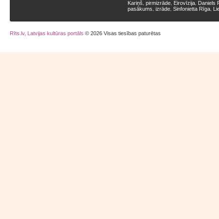
Kariņš
pirmizrāde
Eirovīzija
Daniels 
,
,
,
pasākums
izrāde
Sinfonietta Rīga
Li
,
,
,
Rīts.lv, Latvijas kultūras portāls
© 2026 Visas tiesības paturētas