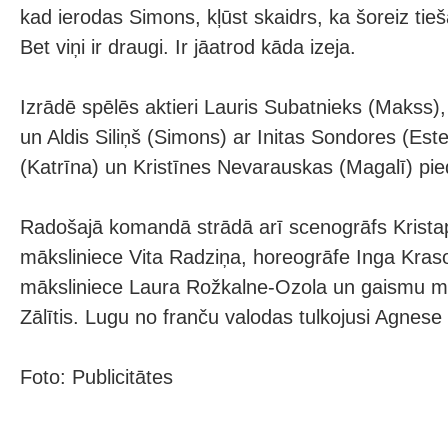
kad ierodas Simons, kļūst skaidrs, ka šoreiz tieš
Bet viņi ir draugi. Ir jāatrod kāda izeja.
Izrādē spēlēs aktieri Lauris Subatnieks (Makss),
un Aldis Siliņš (Simons) ar Initas Sondores (Estel
(Katrīna) un Kristīnes Nevarauskas (Magalī) pie
Radošajā komandā strādā arī scenogrāfs Krista
māksliniece Vita Radziņa, horeogrāfe Inga Kras
māksliniece Laura Rožkalne-Ozola un gaismu mā
Zālītis. Lugu no franču valodas tulkojusi Agnes
Foto: Publicitātes